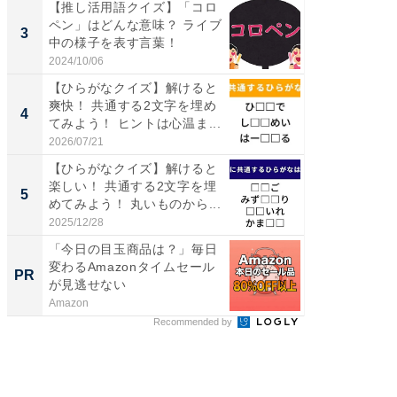
【推し活用語クイズ】「コロ
ステラ
ペン」はどんな意味？ ライブ
詰め放題
3
3
中の様子を表す言葉！
00円で「
2024/10/06
2026/08/0
【ひらがなクイズ】解けると
「ミニオ
爽快！ 共通する2文字を埋め
ッグ！ 
4
4
てみよう！ ヒントは心温ま...
ど、夏限
2026/07/21
2026/08/0
【ひらがなクイズ】解けると
【埼玉
楽しい！ 共通する2文字を埋
「行田天
5
5
めてみよう！ 丸いものから...
は和の
が...
2025/12/28
2026/08/0
「今日の目玉商品は？」毎日
GOETH
変わるAmazonタイムセール
を組み
PR
PR
が見逃せない
Amazon
FINCHI o
Recommended by