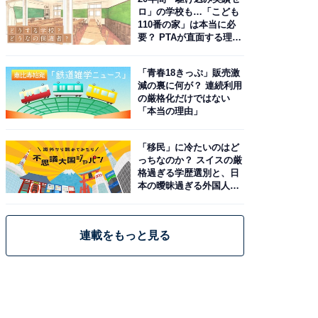
ロ」の学校も…「こども
110番の家」は本当に必
要？ PTAが直面する理想
と現実
「青春18きっぷ」販売激
減の裏に何が？ 連続利用
の厳格化だけではない
「本当の理由」
「移民」に冷たいのはど
っちなのか？ スイスの厳
格過ぎる学歴選別と、日
本の曖昧過ぎる外国人政
策
連載をもっと見る