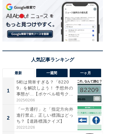
最新
一週間
一ヶ月
5桁は簡単すぎる？「8220
【兵庫
9」を解読しよう！ 予想外の
ーメン
1
1
事態が…【ポケベル暗号ク...
再現した
道...
2025/02/06
2026/08/0
「一方通行」と「指定方向外
【三重
進行禁止」正しい標識はどっ
「鈴鹿天
2
2
ち？【道路標識クイズ】
は100
2022/12/26
2026/08/0