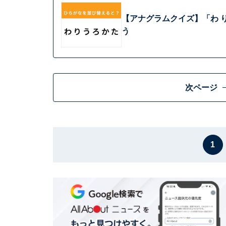
【アナグラムクイズ】「わ り
う
次ページ
1