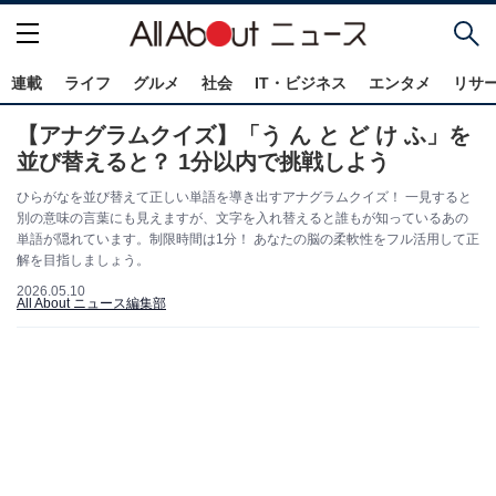
連載
ライフ
グルメ
社会
IT・ビジネス
エンタメ
リサ
【アナグラムクイズ】「う ん と ど け ふ」を
並び替えると？ 1分以内で挑戦しよう
ひらがなを並び替えて正しい単語を導き出すアナグラムクイズ！ 一見すると
別の意味の言葉にも見えますが、文字を入れ替えると誰もが知っているあの
単語が隠れています。制限時間は1分！ あなたの脳の柔軟性をフル活用して正
解を目指しましょう。
2026.05.10
All About ニュース編集部