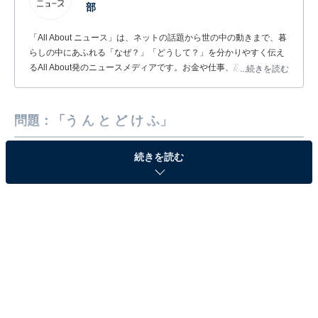
部
「All About ニュース」は、ネットの話題から世の中の動きまで、暮
らしの中にあふれる「なぜ？」「どうして？」を分かりやすく伝え
るAll About発のニュースメディアです。お金や仕事、恋愛、ITに関
...続きを読む
する疑問に対して専門家が分かりやすく回答するほか、エンタメ情
報やSNSで話題のトピックスを紹介しています。
問題：「う ん と ど け ふ」
続きを読む