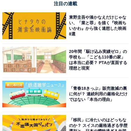
注目の連載
東野圭吾や湊かなえだけじゃな
い、「業と罪」を描く『映画ち
いかわ』から強く連想した映画
8選
20年間「駆け込み実績ゼロ」の
学校も…「こども110番の家」
は本当に必要？ PTAが直面する
理想と現実
「青春18きっぷ」販売激減の裏
に何が？ 連続利用の厳格化だけ
ではない「本当の理由」
「移民」に冷たいのはどっちな
のか？ スイスの厳格過ぎる学歴
選別と、日本の曖昧過ぎる外国