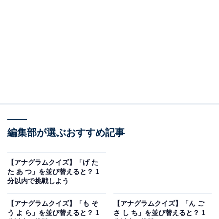
問題：う ん と ど け ふ を並び替えると？
次のひらがなを並び替えてできる単語を考えてみましょ
う。
う ん と ど け ふ
編集部が選ぶおすすめ記事
ヒント：最後の文字は「ん」
あわせて読みたい
【アナグラムクイズ】「げ た
た あ つ」を並び替えると？ 1
【アナグラムクイズ】「げ た た あ つ」を並
分以内で挑戦しよう
び替えると？ 1分以内で挑戦しよう
【アナグラムクイズ】「も そ
【アナグラムクイズ】「ん ご
う よ ら」を並び替えると？ 1
さ し ち」を並び替えると？ 1
あわせて読みたい