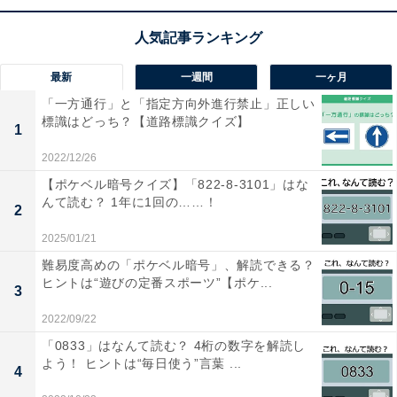
こちらもおすすめ
最新
一週間
一ヶ月
【アナグラムクイズ】「い さ あ あ が い」を並
「一方通行」と「指定方向外進行禁止」正しい
び替えると？ 1分以内で挑戦しよう
標識はどっち？【道路標識クイズ】
1
2022/12/26
【ポケベル暗号クイズ】「822-8-3101」はな
んて読む？ 1年に1回の……！
2
2025/01/21
難易度高めの「ポケベル暗号」、解読できる？
1
2
ヒントは“遊びの定番スポーツ”【ポケ...
3
2022/09/22
「0833」はなんて読む？ 4桁の数字を解読し
よう！ ヒントは“毎日使う”言葉 ...
4