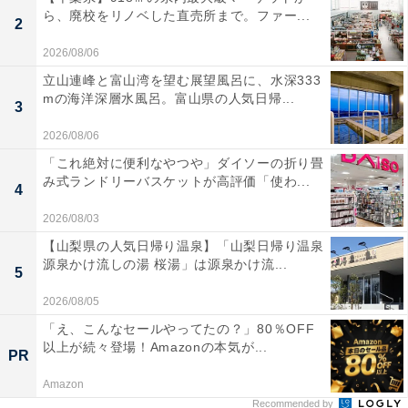
ら、廃校をリノベした直売所まで。ファー...
2
2026/08/06
立山連峰と富山湾を望む展望風呂に、水深333
mの海洋深層水風呂。富山県の人気日帰...
3
2026/08/06
「これ絶対に便利なやつや」ダイソーの折り畳
み式ランドリーバスケットが高評価「使わ...
4
2026/08/03
【山梨県の人気日帰り温泉】「山梨日帰り温泉
源泉かけ流しの湯 桜湯」は源泉かけ流...
5
2026/08/05
「え、こんなセールやってたの？」80％OFF
以上が続々登場！Amazonの本気が...
PR
Amazon
Recommended by