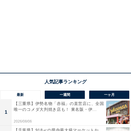
最新
一週間
一ヶ月
【三重県】伊勢名物「赤福」の直営店に、全国
唯一のコメダ大判焼き店も！ 東名阪・伊...
1
2026/08/06
【千葉県】918㎡の県内最大級マーケットか