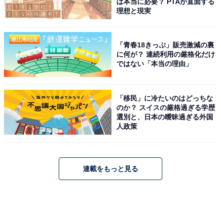
は本当に必要？ PTAが直面する
理想と現実
「青春18きっぷ」販売激減の裏
に何が？ 連続利用の厳格化だけ
ではない「本当の理由」
「移民」に冷たいのはどっちな
のか？ スイスの厳格過ぎる学歴
選別と、日本の曖昧過ぎる外国
人政策
連載をもっと見る