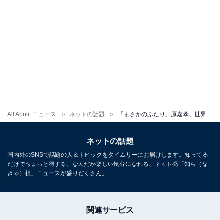
All About ニュース
ネットの話題
「まさかのふたり」原嘉孝、世界的俳優とツーショット！「一瞬理解できなかった」「ビックリしました」
ネットの話題
国内外のSNSで話題の人＆トピックをタイムリーにお届けします。知ってる
だけでちょっと得する、なんだか楽しい気分になれる、ネット発「知ら（な
きゃ）損」ニュースが盛りだくさん。
関連サービス