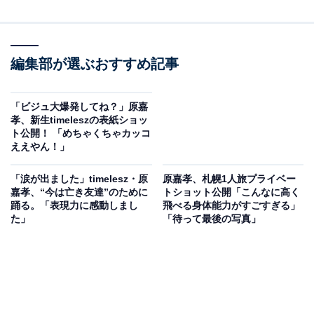
編集部が選ぶおすすめ記事
「ビジュ大爆発してね？」原嘉
孝、新生timeleszの表紙ショッ
ト公開！ 「めちゃくちゃカッコ
ええやん！」
「涙が出ました」timelesz・原
原嘉孝、札幌1人旅プライベー
嘉孝、“今は亡き友達”のために
トショット公開「こんなに高く
踊る。「表現力に感動しまし
飛べる身体能力がすごすぎる」
た」
「待って最後の写真」