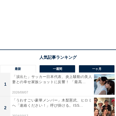
最新
一週間
一ヶ月
「涙出た」サッカー日本代表、炎上騒動の美人
妻との幸せ家族ショットに反響！ 「最高...
1
2026/08/07
「うわすごい豪華メンバー」木梨憲武、ヒロミ
へ「連絡ください！」呼び掛ける。ISS...
2