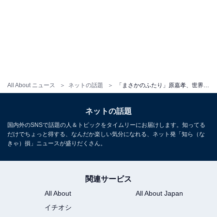
All About ニュース
ネットの話題
「まさかのふたり」原嘉孝、世界的俳優とツーショット！「一瞬理解できなかった」「ビックリしました」
ネットの話題
国内外のSNSで話題の人＆トピックをタイムリーにお届けします。知ってる
だけでちょっと得する、なんだか楽しい気分になれる、ネット発「知ら（な
きゃ）損」ニュースが盛りだくさん。
関連サービス
All About
All About Japan
イチオシ