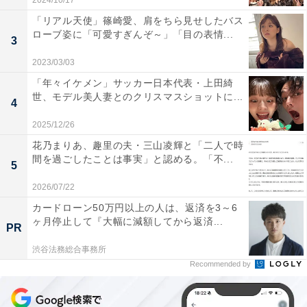
2024/10/17
「リアル天使」篠崎愛、肩をちら見せしたバス
ローブ姿に「可愛すぎんぞ～」「目の表情...
3
2023/03/03
「年々イケメン」サッカー日本代表・上田綺
世、モデル美人妻とのクリスマスショットに...
4
2025/12/26
花乃まりあ、趣里の夫・三山凌輝と「二人で時
間を過ごしたことは事実」と認める。「不...
5
2026/07/22
カードローン50万円以上の人は、返済を3～6
ヶ月停止して『大幅に減額してから返済...
PR
渋谷法務総合事務所
Recommended by