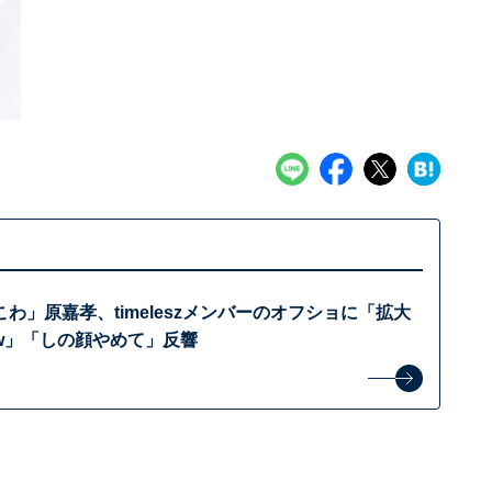
わ」原嘉孝、timeleszメンバーのオフショに「拡大
w」「しの顔やめて」反響