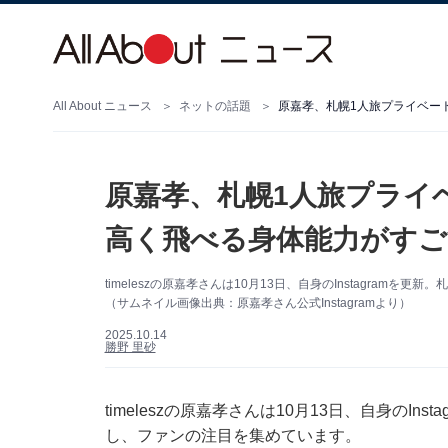
All About ニュース
ネットの話題
原嘉孝、札幌1人旅プライ
高く飛べる身体能力がすご
timeleszの原嘉孝さんは10月13日、自身のInstagra
（サムネイル画像出典：原嘉孝さん公式Instagramより）
2025.10.14
勝野 里砂
timeleszの原嘉孝さんは10月13日、自身のI
し、ファンの注目を集めています。