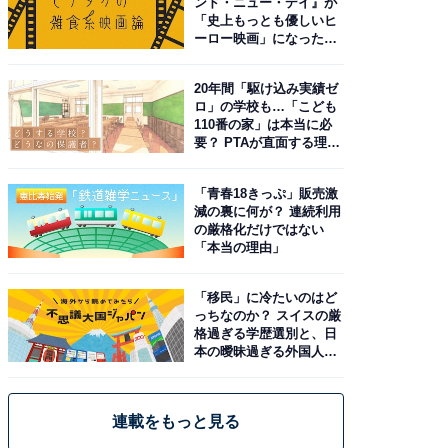
ンド・ニュー・デイ』が
「史上もっとも優しいヒ
ーロー映画」になった理
由。予習したい作品は？
20年間「駆け込み実績ゼ
ロ」の学校も…「こども
110番の家」は本当に必
要？ PTAが直面する理想
と現実
「青春18きっぷ」販売激
減の裏に何が？ 連続利用
の厳格化だけではない
「本当の理由」
「移民」に冷たいのはど
っちなのか？ スイスの厳
格過ぎる学歴選別と、日
本の曖昧過ぎる外国人政
策
連載をもっと見る