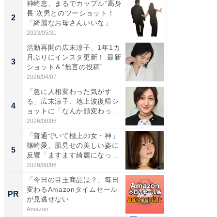
神崎恵、まるでカップル“高身
「女の
長”次男とのツーショット！
介、バ
2
2
「綺麗なお母さんいいな」...
らのプレ
愛...
2023/05/31
2026/08/0
活動再開の広末涼子、1年1カ
「脚が
月ぶりにインスタ更新！ 最新
横川尚
3
3
ショット＆“無言の投稿”...
ムキな姿
刃...
2026/04/07
2026/08/0
「急に人相変わった気がす
「え、
る」広末涼子、地上波復帰シ
芸人、2
4
4
ョットに「なんか顔変わっ
エットに
た」の...
2026/08/06
2026/08/0
「普通でいて極上の女・神」
「脳がバ
篠崎愛、肌見せの美しい姿に
装姿が話
5
5
反響「ますます綺麗になって
のお父さ
い...
2026/08/06
2026/08/0
「今日の目玉商品は？」毎日
FINCH
変わるAmazonタイムセール
クセッ
PR
PR
が見逃せない
Amazon
FINCHI o