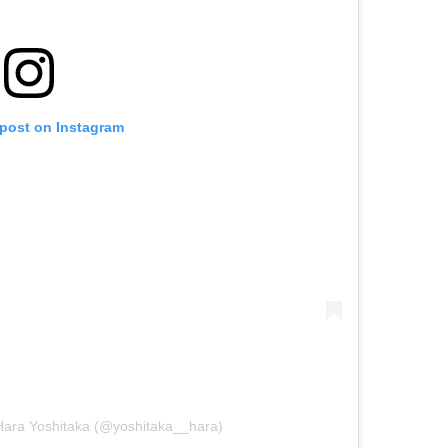
 post on Instagram
ara Yoshitaka (@yoshitaka__hara)