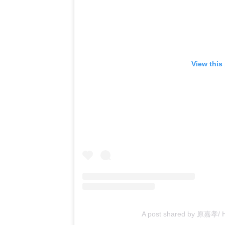
View this
A post shared by 原嘉孝/ H