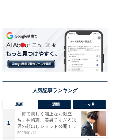
最新
一週間
一ヶ月
「何て美しく端正なお顔立
「さす
ち」神崎恵、美男子すぎる次
は」高
1
1
男の顔出しショット公開！
災地を
「め...
「カ...
2025/01/14
2026/08/0