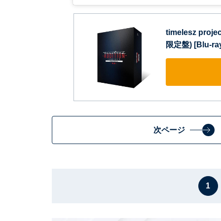
timelesz proj
限定盤) [Blu-ra
次ページ
1