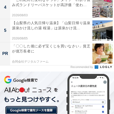
み式ランドリーバスケットが高評価「使わ...
4
2026/08/03
【山梨県の人気日帰り温泉】「山梨日帰り温泉
源泉かけ流しの湯 桜湯」は源泉かけ流...
5
楽天トラベルの「クーポン祭」とは？
2026/08/05
「〇〇した後に必ず宝くじを買いなさい」貧乏
楽天トラベル
では、定期的に「クーポン祭」を開催。人
が億万長者に
PR
気の宿やホテルを対象に、宿泊予約で使えるお得な割引
クーポンを配布します。
合同会社デジタルファーム
Recommended by
クーポンは、国内宿泊や海外ツアー、レンタカーなど、
さまざまな旅行商品で利用可能。複数のクーポンを組み
合わせて、さらに割引率をアップできる場合もありま
す。賢く旅の計画を立てて、お得に旅行を楽しみましょ
う。