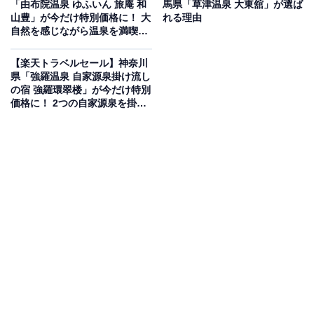
「由布院温泉 ゆふいん 旅庵 和
馬県「草津温泉 大東舘」が選ば
山豊」が今だけ特別価格に！ 大
れる理由
自然を感じながら温泉を満喫で
きる宿【5月22日】
【楽天トラベルセール】神奈川
県「強羅温泉 自家源泉掛け流し
の宿 強羅環翠楼」が今だけ特別
この宿泊施設のおすすめポイントは？
価格に！ 2つの自家源泉を掛け
流しで堪能できる温泉宿【5月
伊豆長岡温泉にある「湯治場 弘法の湯 本店」は、豊富な
21日】
湯量を誇る3つの源泉を持つ温泉宿。かけ流し温泉と天
然ラジウムの相乗効果による入浴を楽しめます。客室は
純和風の和室やモダンな和洋室があり、人数や予算に応
じて選択可能。地元産の野菜や新鮮な魚貝類をふんだん
に取り入れた、ホッとするやさしい味の料理も自慢で
す。
宿泊者からは「食事は派手さよりも丁寧さが前に出てい
て、素材の味がそのまま届きます」「温泉も岩盤浴もサ