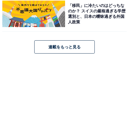
される売れ筋ランキングや、見逃せないセール・キャンペーン情報
「移民」に冷たいのはどっちな
など、お得に旅を楽しむための秘けつが満載です。さらに、ここで
...続きを読む
のか？ スイスの厳格過ぎる学歴
しか読めない独自コンテンツも充実。編集部員による宿泊レビュー
選別と、日本の曖昧過ぎる外国
では、公式Webサイトだけでは分からないリアルな様子を紹介しま
人政策
あわせて読みたい
す。
【群馬県の人気ホテル】「伊香保温泉 ホテル
木暮」が選ばれる理由
連載をもっと見る
こちらもおすすめ
【楽天トラベル売れ筋1位】岐阜県「長良川清流
ホテル」が選ばれる理由