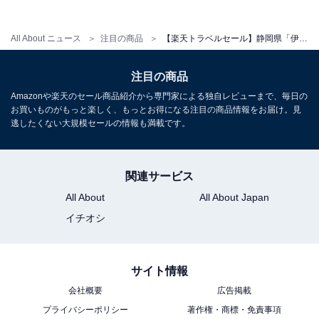
All About ニュース
注目の商品
【楽天トラベルセール】静岡県「伊豆長岡温泉 湯治場 弘法の湯 本店」が特別価格で登場中
注目の商品
Amazonや楽天のセール商品紹介から専門家による独自レビューまで、毎日の
お買いものがもっと楽しく、もっとお得になる注目の商品情報をお届け。見
逃したくない大規模セールの情報も満載です。
関連サービス
All About
All About Japan
イチオシ
サイト情報
会社概要
広告掲載
プライバシーポリシー
著作権・商標・免責事項