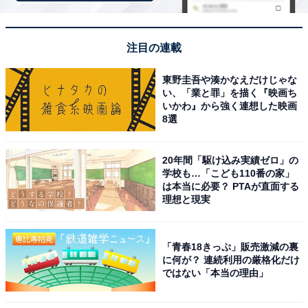
注目の連載
楽天トラベルでクーポン祭を見る
東野圭吾や湊かなえだけじゃな
い、「業と罪」を描く『映画ち
いかわ』から強く連想した映画
8選
※掲載されている情報は記事公開時のものです。あらか
20年間「駆け込み実績ゼロ」の
じめご了承ください。また、記事中の宿泊プランを予約
学校も…「こども110番の家」
は本当に必要？ PTAが直面する
すると、売上の一部がオールアバウトに還元されること
理想と現実
があります。
「青春18きっぷ」販売激減の裏
この記事の執筆者：
All About ニュース 旅行
に何が？ 連続利用の厳格化だけ
部
ではない「本当の理由」
全国の人気ホテルから今泊まりたい宿を厳選してご紹介。日々更新