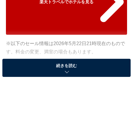
楽天トラベルでホテルを見る
※以下のセール情報は2026年5月22日21時現在のもので
す。料金の変更、満室の場合もあります。
※本記事で紹介している商品の購入やサービスの利用により、売上の一部が
続きを読む
オールアバウトに還元されることがあります。
「伊豆長岡温泉 湯治場 弘法の湯 本店」が500円オ
フで登場！