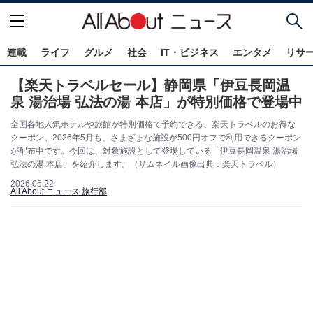
連載
ライフ
グルメ
社会
IT・ビジネス
エンタメ
リサ
【楽天トラベルセール】静岡県「伊豆長岡温
泉 湯治場 弘法の湯 本店」が特別価格で登場中
全国各地人気ホテルや旅館が特別価格で予約できる、楽天トラベルのお得な
クーポン。2026年5月も、さまざまな施設が500円オフで利用できるクーポン
が配布中です。今回は、対象施設として登場している「伊豆長岡温泉 湯治場
弘法の湯 本店」を紹介します。（サムネイル画像出典：楽天トラベル）
2026.05.22
All About ニュース 旅行部