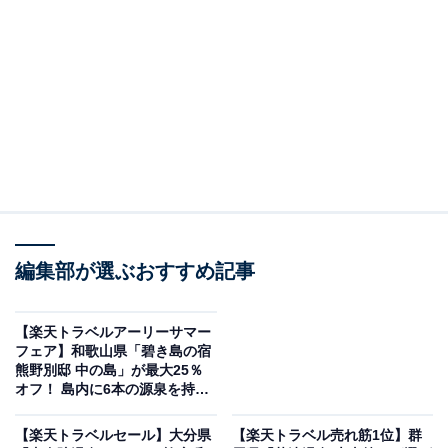
伊豆長岡温泉 湯治場 弘法の湯 本店（画像出典：楽天トラベル）
編集部が選ぶおすすめ記事
「伊豆長岡温泉 湯治場 弘法の湯 本店」は現在特別価格
で宿泊可能です。
【楽天トラベルアーリーサマー
フェア】和歌山県「碧き島の宿
熊野別邸 中の島」が最大25％
オフ！ 島内に6本の源泉を持つ
温泉宿【5月22日】
【楽天トラベルセール】大分県
【楽天トラベル売れ筋1位】群
楽天トラベルでホテルを見る