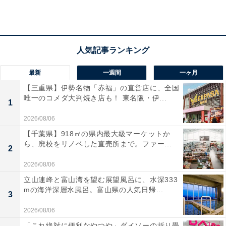
ウナミストもカラダが休まり良い空間でした」という声
があがっています。豊かな温泉で心身ともにリフレッシ
ュしたい人や、地元の食材を活かしたやさしい料理を味
わいたい人におすすめの宿です。
あわせて読みたい
最新
一週間
一ヶ月
【三重県】伊勢名物「赤福」の直営店に、全国
【群馬県の人気ホテル】「伊香保温泉 ホテル
唯一のコメダ大判焼き店も！ 東名阪・伊...
木暮」が選ばれる理由
1
2026/08/06
【千葉県】918㎡の県内最大級マーケットか
ら、廃校をリノベした直売所まで。ファー...
2
2026/08/06
立山連峰と富山湾を望む展望風呂に、水深333
mの海洋深層水風呂。富山県の人気日帰...
3
2026/08/06
「これ絶対に便利なやつや」ダイソーの折り畳