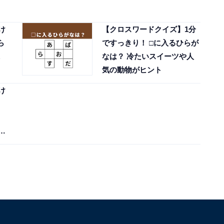
け
【クロスワードクイズ】1分
ら
ですっきり！ □に入るひらが
なは？ 冷たいスイーツや人
気の動物がヒント
け
ン