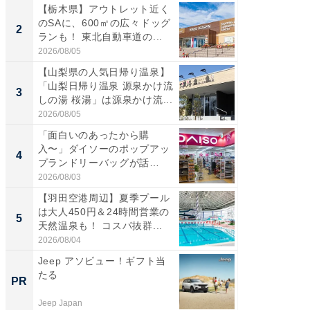
【栃木県】アウトレット近く
【三重
のSAに、600㎡の広々ドッグ
「鈴鹿天
2
2
ランも！ 東北自動車道の...
は100
2026/08/05
2026/08/0
【山梨県の人気日帰り温泉】
「ミニオ
「山梨日帰り温泉 源泉かけ流
ッグ！ 
3
3
しの湯 桜湯」は源泉かけ流...
ど、夏限
2026/08/05
2026/08/0
「面白いのあったから購
ステラ
入〜」ダイソーのポップアッ
詰め放題
4
4
プランドリーバッグが話
00円で「
題。“さま...
2026/08/03
2026/08/0
【羽田空港周辺】夏季プール
【埼玉
は大人450円＆24時間営業の
「行田天
5
5
天然温泉も！ コスパ抜群...
は和の
が...
2026/08/04
2026/08/0
Jeep アソビュー！ギフト当
すべて
たる
るその
PR
PR
Jeep Japan
COCO VIL