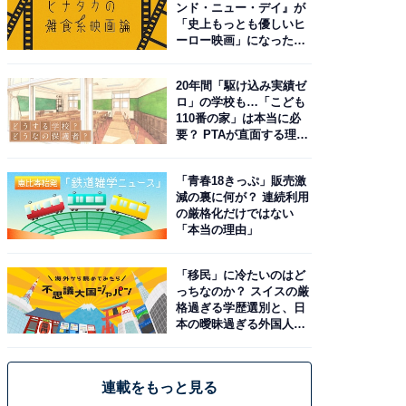
ンド・ニュー・デイ』が
「史上もっとも優しいヒ
ーロー映画」になった理
由。予習したい作品は？
20年間「駆け込み実績ゼ
ロ」の学校も…「こども
110番の家」は本当に必
要？ PTAが直面する理想
と現実
「青春18きっぷ」販売激
減の裏に何が？ 連続利用
の厳格化だけではない
「本当の理由」
「移民」に冷たいのはど
っちなのか？ スイスの厳
格過ぎる学歴選別と、日
本の曖昧過ぎる外国人政
策
連載をもっと見る