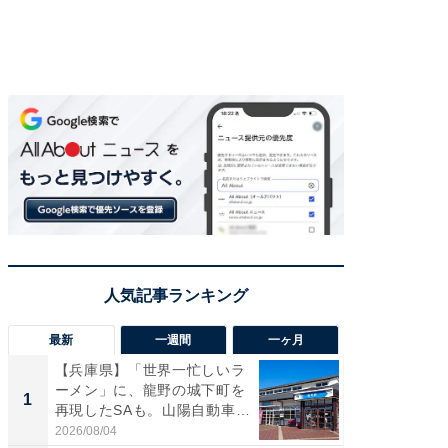
最新
一週間
一ヶ月
【兵庫県】「世界一忙しいラ
「気に
ーメン」に、龍野の城下町を
る〜」3
1
1
再現したSAも。山陽自動車
バー」
道...
好...
2026/08/04
2026/07/3