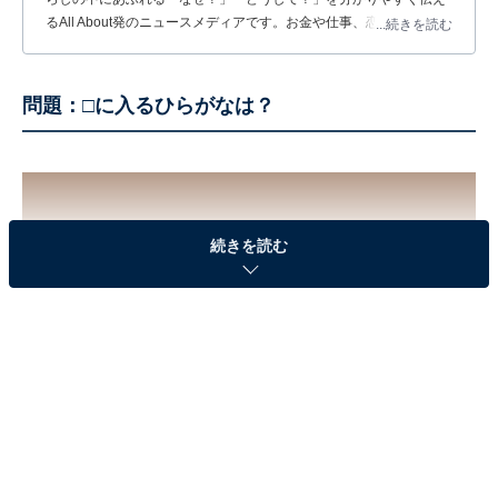
るAll About発のニュースメディアです。お金や仕事、恋愛、ITに関
...続きを読む
する疑問に対して専門家が分かりやすく回答するほか、エンタメ情
報やSNSで話題のトピックスを紹介しています。
問題：□に入るひらがなは？
続きを読む