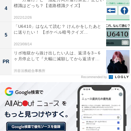
標識はどっち？【道路標識クイズ】
4
2022/12/26
「U6410」はなんて読む？ けんかをしたあと
に送りたい！ 【ポケベル暗号クイズ...
5
2023/08/14
リボ地獄から抜け出したい人は、返済を3～6
ヶ月停止して『大幅に減額してから返済す...
PR
渋谷法務総合事務所
Recommended by