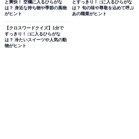
と爽快！ 空欄に入るひらがな
とすっきり！ □に入るひらがな
は？ 身近な持ち物や季節の風物
は？ 旬の味や尊敬を込めて呼ぶ
がヒント
あの職業がヒント
【クロスワードクイズ】1分で
すっきり！ □に入るひらがな
は？ 冷たいスイーツや人気の動
物がヒント
こちらもおすすめ
【クロスワードクイズ】1分でストレス解消！
空欄に共通するひらがなは？ 暮らしを支える身
近なものがヒント