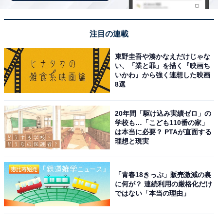
注目の連載
東野圭吾や湊かなえだけじゃな
い、「業と罪」を描く『映画ち
いかわ』から強く連想した映画
8選
20年間「駆け込み実績ゼロ」の
学校も…「こども110番の家」
は本当に必要？ PTAが直面する
理想と現実
「青春18きっぷ」販売激減の裏
に何が？ 連続利用の厳格化だけ
ではない「本当の理由」