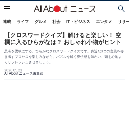
連載
ライフ
グルメ
社会
IT・ビジネス
エンタメ
リサ
【クロスワードクイズ】解けると楽しい！ 空
欄に入るひらがなは？ おしゃれ小物がヒント
思考を柔軟にする、ひらがなクロスワードクイズです。身近な3つの言葉を導
き出すプロセスを楽しみながら、パズルを解く爽快感を味わい、頭を心地よ
くリフレッシュさせましょう。
2026.05.23
All About ニュース編集部