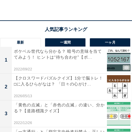
1
2
最新
一週間
一ヶ月
ポケベル世代なら分かる？ 暗号の意味を当て
てみよう！ ヒントは“待ち合わせ”【ポ...
1
2022/09/22
【クロスワードパズルクイズ】1分で脳トレ！
□に入るひらがなは？ 「日々の心がけ...
2
2026/05/13
「黄色の点滅」と「赤色の点滅」の違い、分か
る？【道路標識クイズ】
3
2022/12/26
「一方通行」と「指定方向外進行禁止」正しい