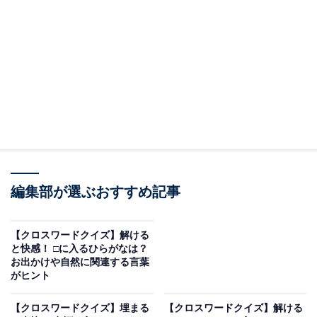
□に入るひらがなは？
マスの交差する部分に注目して、2つの□に入るひらがな
を考えてみてください。文字のつながりは以下の通りで
す。
・横の並び：ふ ＋ □ ＋ せ ＋ □
・縦の並び（左）：ぼ ＋ □ ＋ し
・縦の並び（右）：き ＋ □ ＋ こ
編集部が選ぶおすすめ記事
次ページ
正解を見る
【クロスワードクイズ】解ける
と快感！ □に入るひらがなは？
お出かけや自然に関連する言葉
がヒント
【クロスワードクイズ】埋まる
【クロスワードクイズ】解ける