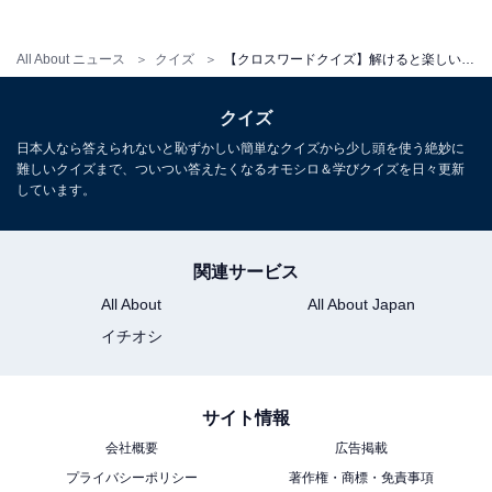
All About ニュース
クイズ
【クロスワードクイズ】解けると楽しい！ 空欄に入るひらがなは？ おしゃれ小物がヒント
クイズ
日本人なら答えられないと恥ずかしい簡単なクイズから少し頭を使う絶妙に
難しいクイズまで、ついつい答えたくなるオモシロ＆学びクイズを日々更新
しています。
関連サービス
All About
All About Japan
イチオシ
サイト情報
会社概要
広告掲載
プライバシーポリシー
著作権・商標・免責事項