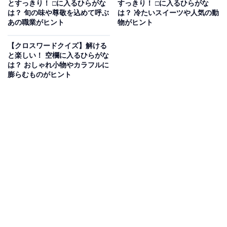
とすっきり！ □に入るひらがな
すっきり！ □に入るひらがな
は？ 旬の味や尊敬を込めて呼ぶ
は？ 冷たいスイーツや人気の動
あの職業がヒント
物がヒント
【クロスワードクイズ】解ける
と楽しい！ 空欄に入るひらがな
は？ おしゃれ小物やカラフルに
膨らむものがヒント
こちらもおすすめ
【クロスワードクイズ】1分でストレス解消！
空欄に共通するひらがなは？ 暮らしを支える身
近なものがヒント