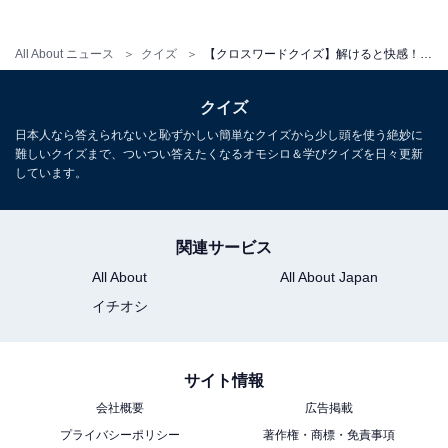
All About ニュース
クイズ
【クロスワードクイズ】解けると快感！ □に入るひらがなは？ お出かけや自然に関連する言葉がヒント
クイズ
日本人なら答えられないと恥ずかしい簡単なクイズから少し頭を使う絶妙に
難しいクイズまで、ついつい答えたくなるオモシロ＆学びクイズを日々更新
しています。
関連サービス
All About
All About Japan
イチオシ
サイト情報
会社概要
広告掲載
プライバシーポリシー
著作権・商標・免責事項