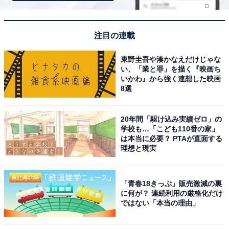
注目の連載
東野圭吾や湊かなえだけじゃな
い、「業と罪」を描く『映画ち
いかわ』から強く連想した映画
8選
20年間「駆け込み実績ゼロ」の
学校も…「こども110番の家」
は本当に必要？ PTAが直面する
理想と現実
「青春18きっぷ」販売激減の裏
に何が？ 連続利用の厳格化だけ
ではない「本当の理由」