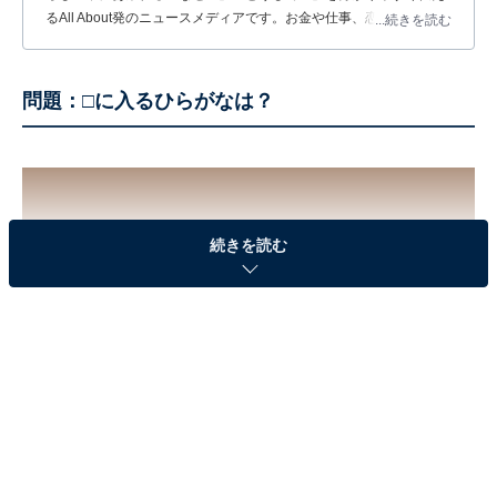
るAll About発のニュースメディアです。お金や仕事、恋愛、ITに関
...続きを読む
する疑問に対して専門家が分かりやすく回答するほか、エンタメ情
報やSNSで話題のトピックスを紹介しています。
問題：□に入るひらがなは？
続きを読む