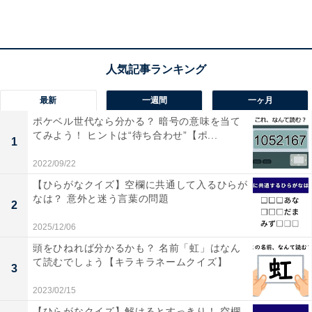
1
2
最新
一週間
一ヶ月
ポケベル世代なら分かる？ 暗号の意味を当て
てみよう！ ヒントは“待ち合わせ”【ポ...
1
2022/09/22
【ひらがなクイズ】空欄に共通して入るひらが
なは？ 意外と迷う言葉の問題
2
2025/12/06
頭をひねれば分かるかも？ 名前「虹」はなん
て読むでしょう【キラキラネームクイズ】
3
2023/02/15
【ひらがなクイズ】解けるとすっきり！ 空欄