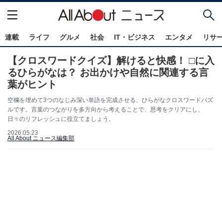
連載
ライフ
グルメ
社会
IT・ビジネス
エンタメ
リサ
【クロスワードクイズ】解けると快感！ □に入
るひらがなは？ お出かけや自然に関連する言
葉がヒント
空欄を埋めて3つのなじみ深い単語を完成させる、ひらがなクロスワードパズ
ルです。言葉のつながりを多方向から考えることで、思考をクリアにし、
日々のリフレッシュに役立てましょう。
2026.05.23
All About ニュース編集部