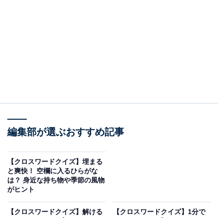
□に入るひらがなは？
マスの交差する部分に注目して、2つの□に入るひらがな
を考えてみてください。文字のつながりは以下の通りで
す。
・横の並び：ど ＋ □ ＋ ぶ ＋ □
・縦の並び（左）：ぼ ＋ □ ＋ し
・縦の並び（右）：き ＋ □ ＋ ね
編集部が選ぶおすすめ記事
次ページ
正解を見る
【クロスワードクイズ】埋まる
と爽快！ 空欄に入るひらがな
は？ 身近な持ち物や季節の風物
がヒント
【クロスワードクイズ】解ける
【クロスワードクイズ】1分で