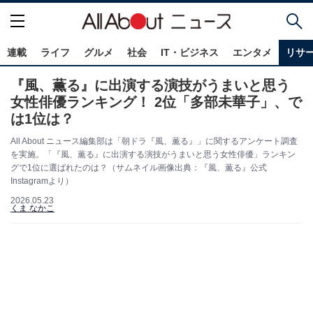
連載
ライフ
グルメ
社会
IT・ビジネス
エンタメ
リサ
『風、薫る』に出演する演技がうまいと思う
女性俳優ランキング！ 2位「多部未華子」、で
は1位は？
All About ニュース編集部は「朝ドラ『風、薫る』」に関するアンケート調査
を実施。「『風、薫る』に出演する演技がうまいと思う女性俳優」ランキン
グで1位に選ばれたのは？（サムネイル画像出典：『風、薫る』公式
Instagramより）
2026.05.23
くま なかこ