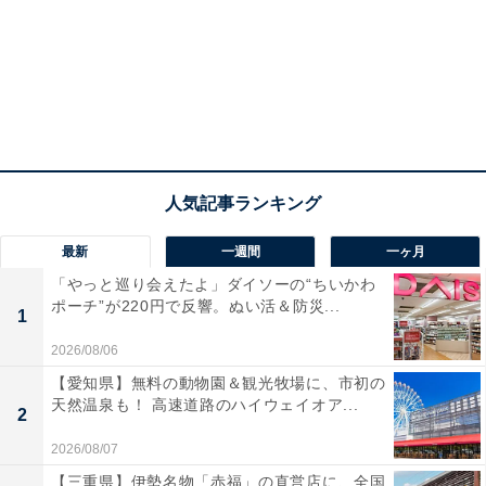
最新
一週間
一ヶ月
「やっと巡り会えたよ」ダイソーの“ちいかわ
ポーチ”が220円で反響。ぬい活＆防災...
1
2026/08/06
【愛知県】無料の動物園＆観光牧場に、市初の
天然温泉も！ 高速道路のハイウェイオア...
2
2026/08/07
【三重県】伊勢名物「赤福」の直営店に、全国