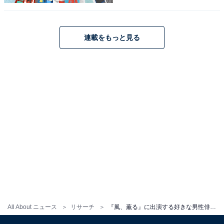
北村一輝さんに関する商品をAmazonで見る
連載をもっと見る
※回答コメントは原文ママです
この記事の執筆者：
くま なかこ
編プロ出身のフリーランスエディター。編集・執筆・校閲・SNS運
用担当として月間120本以上のコンテンツ制作に携わっています。
得意なジャンルはライフスタイル・金融・育児・エンタメ関連。
...続きを読む
All About ニュース
リサーチ
『風、薫る』に出演する好きな男性俳優ランキング！ 2位「原田泰造」を大差で抑えた1位は？
8位までの全ランキング結果を見
次ページ