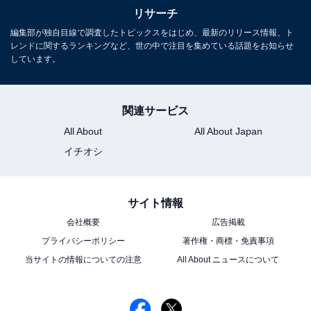
る
リサーチ
編集部が独自目線で調査したトピックスをはじめ、最新のリリース情報、ト
レンドに関するランキングなど、世の中で注目を集めている話題をお知らせ
しています。
関連サービス
All About
All About Japan
イチオシ
サイト情報
会社概要
広告掲載
プライバシーポリシー
著作権・商標・免責事項
当サイトの情報についての注意
All About ニュースについて
こちらもおすすめ
『風、薫る』で演技がうまいと思う男性俳優ラ
ンキング！ ダントツ1位は「北村一輝」、続く2