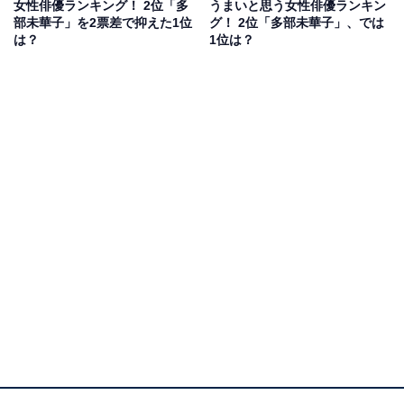
女性俳優ランキング！ 2位「多
うまいと思う女性俳優ランキン
ふれるものばかり。フリフリのエプロンで涙ながらに鍋
部未華子」を2票差で抑えた1位
グ！ 2位「多部未華子」、では
を煮込む姿や、号泣しながら直美の断髪をするシーンな
は？
1位は？
ど、もらい泣きする視聴者が続出しました。
回答者からは「芸人さんとは思えないほど、いい雰囲気
のある俳優さんだと思うから」（30代女性／大分県）、
「時代にあった演技・雰囲気でストレスなく見れる」
（40代女性／埼玉県）、「良い味を出しているから」
（50代女性／滋賀県）といったコメントが寄せられてい
ます。
原田泰造さんに関する商品をAmazonで見る