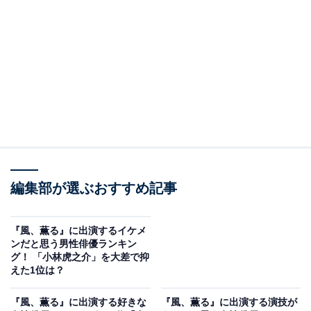
View this post on Instagram
編集部が選ぶおすすめ記事
2位にランクインしたのは、お笑いトリオ「ネプチュー
ン」の原田泰造さんです。上坂樹里さん演じるヒロイ
『風、薫る』に出演するイケメ
ン・大家直美を引き取ったキリスト教の牧師・吉江善作
ンだと思う男性俳優ランキン
グ！ 「小林虎之介」を大差で抑
を演じています。
えた1位は？
愛情深く涙もろい吉江の出演シーンは、人柄の良さがあ
『風、薫る』に出演する好きな
『風、薫る』に出演する演技が