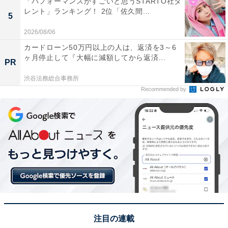
「パフォーマンスがすごいと思うSTARTO社タ
レント」ランキング！ 2位「佐久間...
5
2026/08/06
カードローン50万円以上の人は、返済を3～6
ヶ月停止して『大幅に減額してから返済...
PR
渋谷法務総合事務所
Recommended by
View this post on Instagram
注目の連載