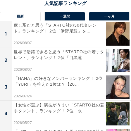
最新
一週間
一ヶ月
癒し系だと思う「STARTO社の30代タレン
ト」ランキング！ 2位「伊野尾慧」を...
1
2026/08/07
世界で活躍できると思う「STARTO社の若手タ
レント」ランキング！ 2位「目黒蓮...
2
2026/08/07
「HANA」の好きなメンバーランキング！ 2位
「YURI」を抑えた1位は？【20...
3
2026/07/24
1位：北村一輝（一ノ瀬信右衛門）／123票
【女性が選ぶ】演技がうまい「STARTO社の若
手タレント」ランキング！ 2位「永...
4
2026/05/27