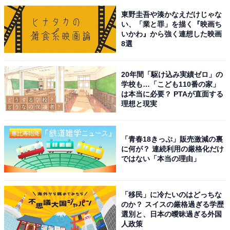
1位にランクインしたのは、北村一輝さんです。見上愛
東野圭吾や湊かなえだけじゃな
い、「業と罪」を描く『映画ち
さん演じるヒロイン・一ノ瀬りんの父親である一ノ瀬信
いかわ』から強く連想した映画
右衛門を演じています。
8選
信右衛門は那須にある小藩の元家老で、明治維新前に農
20年間「駆け込み実績ゼロ」の
学校も…「こども110番の家」
家に転身したという役どころ。コレラに罹患（りかん）
は本当に必要？ PTAが直面する
し、最期を迎えるシーンは減量して臨んだそう。SNSで
理想と現実
は早過ぎる別れを惜しむ声が相次ぎました。
「青春18きっぷ」販売激減の裏
回答コメントでは「存在感がとにかく強く、画面に出て
に何が？ 連続利用の厳格化だけ
くるだけで物語が締まる感じがします」（40代男性／北
ではない「本当の理由」
海道）、「今回の朝ドラでの主人公の父親役の演技が印
象的だったから」（50代男性／東京都）、「昔からいろ
「移民」に冷たいのはどっちな
んな役をされていて、好感度が高いです」（40代女性／
のか？ スイスの厳格過ぎる学歴
選別と、日本の曖昧過ぎる外国
山形県）などの声が集まりました。
人政策