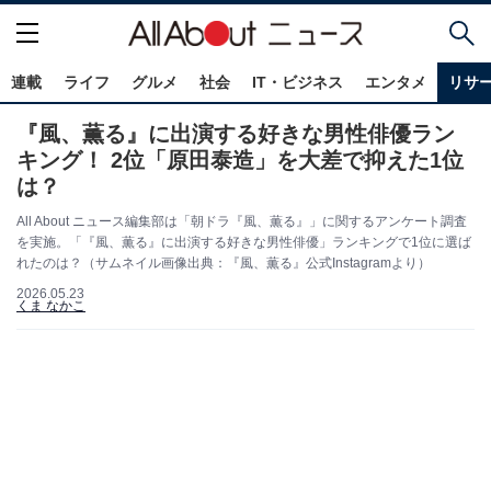
連載
ライフ
グルメ
社会
IT・ビジネス
エンタメ
リサ
『風、薫る』に出演する好きな男性俳優ラン
キング！ 2位「原田泰造」を大差で抑えた1位
は？
All About ニュース編集部は「朝ドラ『風、薫る』」に関するアンケート調査
を実施。「『風、薫る』に出演する好きな男性俳優」ランキングで1位に選ば
れたのは？（サムネイル画像出典：『風、薫る』公式Instagramより）
2026.05.23
くま なかこ