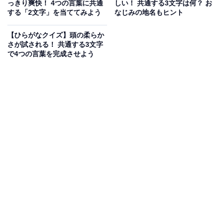
っきり爽快！ 4つの言葉に共通
しい！ 共通する3文字は何？ お
する「2文字」を当ててみよう
なじみの地名もヒント
【ひらがなクイズ】頭の柔らか
さが試される！ 共通する3文字
で4つの言葉を完成させよう
こちらもおすすめ
【ひらがなクイズ】解けると快感！ 共通する2
文字は？ 体の一部から冬の定番料理まで