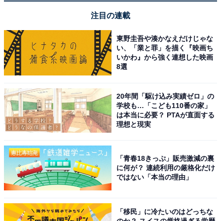
注目の連載
東野圭吾や湊かなえだけじゃな
い、「業と罪」を描く『映画ち
いかわ』から強く連想した映画
8選
20年間「駆け込み実績ゼロ」の
学校も…「こども110番の家」
は本当に必要？ PTAが直面する
理想と現実
「青春18きっぷ」販売激減の裏
に何が？ 連続利用の厳格化だけ
ではない「本当の理由」
「移民」に冷たいのはどっちな
のか？ スイスの厳格過ぎる学歴