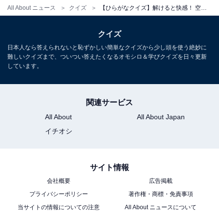
All About ニュース
クイズ
【ひらがなクイズ】解けると快感！ 空欄に共通する2文字は？ ヒントは複雑な感情
クイズ
日本人なら答えられないと恥ずかしい簡単なクイズから少し頭を使う絶妙に
難しいクイズまで、ついつい答えたくなるオモシロ＆学びクイズを日々更新
しています。
関連サービス
All About
All About Japan
イチオシ
サイト情報
会社概要
広告掲載
プライバシーポリシー
著作権・商標・免責事項
当サイトの情報についての注意
All About ニュースについて