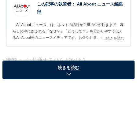
この記事の執筆者：
All About ニュース編集
部
「All About ニュース」は、ネットの話題から世の中の動きまで、暮
らしの中にあふれる「なぜ？」「どうして？」を分かりやすく伝え
るAll About発のニュースメディアです。お金や仕事、恋愛、ITに関
...続きを読む
する疑問に対して専門家が分かりやすく回答するほか、エンタメ情
報やSNSで話題のトピックスを紹介しています。
問題：□に共通するひらがなは？
続きを読む