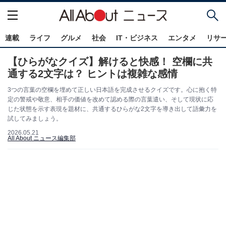
連載
ライフ
グルメ
社会
IT・ビジネス
エンタメ
リサ
【ひらがなクイズ】解けると快感！ 空欄に共
通する2文字は？ ヒントは複雑な感情
3つの言葉の空欄を埋めて正しい日本語を完成させるクイズです。心に抱く特
定の警戒や敬意、相手の価値を改めて認める際の言葉遣い、そして現状に応
じた状態を示す表現を題材に、共通するひらがな2文字を導き出して語彙力を
試してみましょう。
2026.05.21
All About ニュース編集部