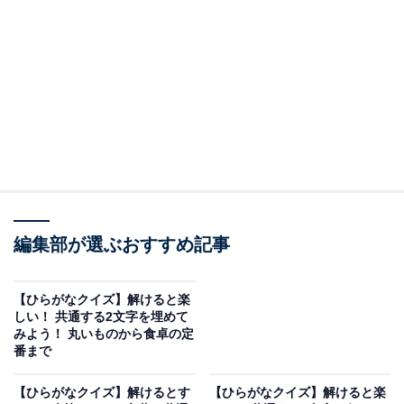
問題：□に共通するひらがなは？
次の言葉に共通して入るひらがなを考えてみましょう。
お□□
おみ□□
編集部が選ぶおすすめ記事
□□なり
【ひらがなクイズ】解けると楽
ヒント：十分とは言えないまでも、その程度や状態にふ
しい！ 共通する2文字を埋めて
さわしい様子を思い浮かべてみてください。
みよう！ 丸いものから食卓の定
番まで
【ひらがなクイズ】解けるとす
【ひらがなクイズ】解けると楽
次ページ
正解を見る