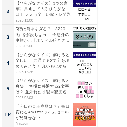
【ひらがなクイズ】3つの言
【三重
葉に共通して入るひらがな
「鈴鹿天
2
2
は？ 大人も楽しい脳トレ問題
は100
2025/12/06
2026/08/0
5桁は簡単すぎる？「8220
ステラ
9」を解読しよう！ 予想外の
詰め放題
3
3
事態が…【ポケベル暗号ク...
00円で「
2025/02/06
2026/08/0
【ひらがなクイズ】解けると
「ミニオ
楽しい！ 共通する2文字を埋
ッグ！ 
4
4
めてみよう！ 丸いものから...
ど、夏限
2025/12/28
2026/08/0
【ひらがなクイズ】解けると
【埼玉
爽快！ 空欄に共通する2文字
「行田天
5
5
は？ 並外れた才能や観光名...
は和の
が...
2026/02/03
2026/08/0
「今日の目玉商品は？」毎日
【あの
変わるAmazonタイムセール
M発送
PR
PR
が見逃せない
ル便！
Amazon
チクタク