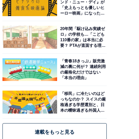
ンド・ニュー・デイ』が
「史上もっとも優しいヒ
ーロー映画」になった理
由。予習したい作品は？
20年間「駆け込み実績ゼ
ロ」の学校も…「こども
110番の家」は本当に必
要？ PTAが直面する理想
と現実
「青春18きっぷ」販売激
減の裏に何が？ 連続利用
の厳格化だけではない
「本当の理由」
「移民」に冷たいのはど
っちなのか？ スイスの厳
格過ぎる学歴選別と、日
本の曖昧過ぎる外国人政
策
連載をもっと見る