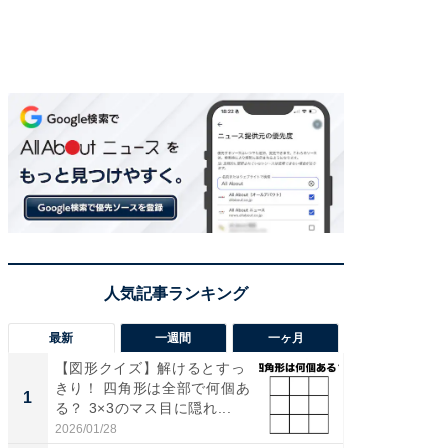
最新
一週間
一ヶ月
【図形クイズ】解けるとすっ
【兵庫
きり！ 四角形は全部で何個あ
ーメン
1
1
る？ 3×3のマス目に隠れ...
再現した
道...
2026/01/28
2026/08/0