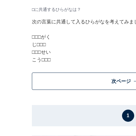
□に共通するひらがなは？
次の言葉に共通して入るひらがなを考えてみま
□□□がく
じ□□□
□□□せい
こう□□□
次ページ
1