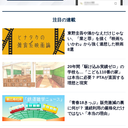
注目の連載
東野圭吾や湊かなえだけじゃな
い、「業と罪」を描く『映画ち
いかわ』から強く連想した映画
8選
20年間「駆け込み実績ゼロ」の
学校も…「こども110番の家」
は本当に必要？ PTAが直面する
理想と現実
アクセス・料金情報は？ 泊まれる？
「青春18きっぷ」販売激減の裏
に何が？ 連続利用の厳格化だけ
アクセス
ではない「本当の理由」
所在地：岡山県津山市加茂町小中原143