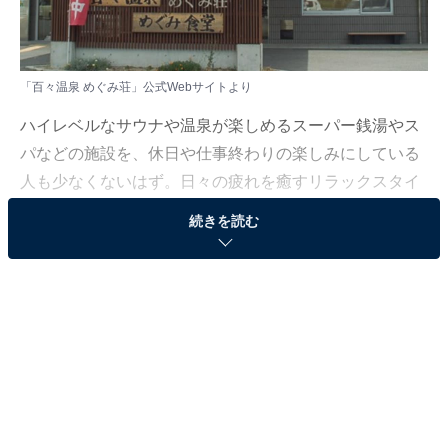
「百々温泉 めぐみ荘」公式Webサイトより
ハイレベルなサウナや温泉が楽しめるスーパー銭湯やス
パなどの施設を、休日や仕事終わりの楽しみにしている
人も少なくないはず。日々の疲れを癒すリラックスタイ
ムは、何物にも代えがたい時間ですよね。しかし、近年
続きを読む
では高い人気をほこる施設も多く、どこに行けばよいか
迷ってしまう……そんな思いを抱えている人もいるので
はないでしょうか。
そんな人に向けて、All About ニュース編集部が厳選し
た、評価の高いサウナやスーパー銭湯の施設を紹介しま
す。今回紹介するのは、岡山県でひそかに人気の施設
「百々温泉 めぐみ荘」です。