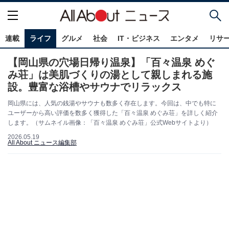
連載
ライフ
グルメ
社会
IT・ビジネス
エンタメ
リサ
【岡山県の穴場日帰り温泉】「百々温泉 めぐ
み荘」は美肌づくりの湯として親しまれる施
設。豊富な浴槽やサウナでリラックス
岡山県には、人気の銭湯やサウナも数多く存在します。今回は、中でも特に
ユーザーから高い評価を数多く獲得した「百々温泉 めぐみ荘」を詳しく紹介
します。（サムネイル画像：「百々温泉 めぐみ荘」公式Webサイトより）
2026.05.19
All About ニュース編集部