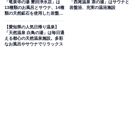
「竜泉寺の湯 豊田浄水店」は
「西尾温泉 茶の湯」はサウナと
13種類のお風呂とサウナ、14種
岩盤浴、充実の温浴施設
類の天然鉱石を使用した岩盤
「百々温泉 めぐみ荘」は、湯が透明で柔らかく刺激が少
浴。リーズナブルに本格的天然
ないラジュウム温泉（単純弱放射能泉）が特徴で、古く
温泉でリラックス
【愛知県の人気日帰り温泉】
から「美肌づくりの湯」として親しまれています。館内
「天然温泉 白鳥の湯」は毎日通
える都心の天然温泉施設。多彩
には普通浴槽をはじめ、歩行浴槽、マッサージ浴槽、薬
なお風呂やサウナでリラックス
風呂、露天風呂、サウナといった豊富な種類のお風呂を
完備。さらに、お食事処「めぐみ食堂」では軽食や定
食、アルコールメニューが楽しめます。
楽天トラベルで岡山県の施設を見る