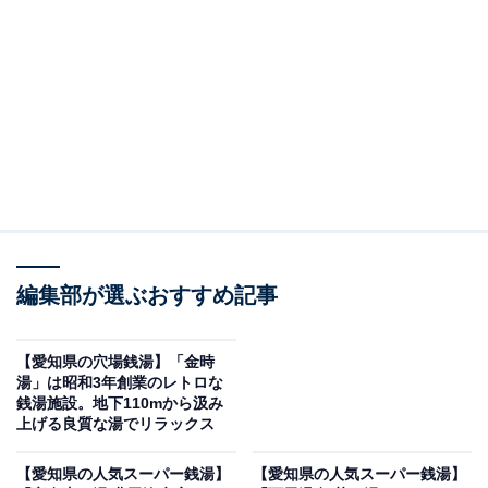
※2026年5月時点で、Googleクチコミが100～300件、平
均評価が3.5超えの銭湯を紹介しています
＞口コミをチェックする
この記事の執筆者：
All About ニュース編集
部
「All About ニュース」は、ネットの話題から世の中の動きまで、暮
編集部が選ぶおすすめ記事
らしの中にあふれる「なぜ？」「どうして？」を分かりやすく伝え
るAll About発のニュースメディアです。お金や仕事、恋愛、ITに関
...続きを読む
する疑問に対して専門家が分かりやすく回答するほか、エンタメ情
【愛知県の穴場銭湯】「金時
報やSNSで話題のトピックスを紹介しています。
湯」は昭和3年創業のレトロな
※本記事で紹介している商品の購入やサービスの利用により、売上の一部が
銭湯施設。地下110mから汲み
オールアバウトに還元されることがあります。
上げる良質な湯でリラックス
「百々温泉 めぐみ荘」は美肌づくりの湯と多彩な
【愛知県の人気スーパー銭湯】
【愛知県の人気スーパー銭湯】
浴槽が魅力の施設