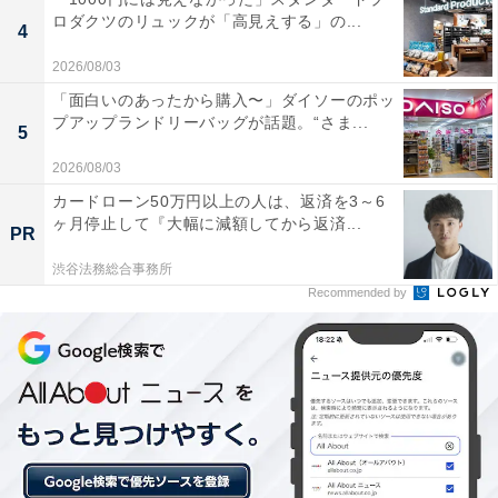
ロダクツのリュックが「高見えする」の...
4
泉質が非常に柔らかくて肌への刺激が少なく、お風
呂上がりに肌がしっとりとするため、何度も通いた
2026/08/03
くなる素晴らしい名湯です。
「面白いのあったから購入〜」ダイソーのポッ
プアップランドリーバッグが話題。“さま...
5
2026/08/03
歩行浴槽やマッサージ浴槽、露天風呂にサウナまで
カードローン50万円以上の人は、返済を3～6
ヶ月停止して『大幅に減額してから返済...
揃っており、様々な種類のお風呂を巡りながら飽き
PR
ずに長湯を楽しめます。
渋谷法務総合事務所
Recommended by
館内の清掃が行き届いていて非常に清潔感があり、
入浴後にラウンジや休憩室でゆったりと心地よい時
間を過ごすことができます。