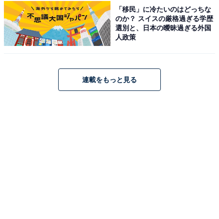
「移民」に冷たいのはどっちな
料金
のか？ スイスの厳格過ぎる学歴
選別と、日本の曖昧過ぎる外国
人政策
※シャンプー・ボディソープ等は備え付けがあります。
平日：310円（市内中学生以上）／ 520円（市外中学生
以上）
土・日・祝：310円（市内中学生以上）／ 520円（市外
連載をもっと見る
中学生以上）
宿泊可否
宿泊：不可（館内施設はラウンジ、休憩室、お食事処、
和室、会議室などの日帰り利用向けの設備となってお
り、宿泊用の客室やプランの提供はありません）