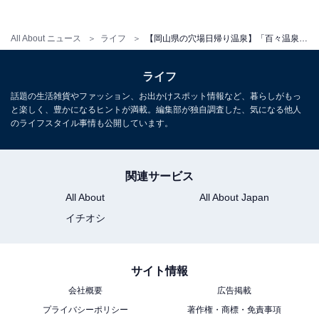
All About ニュース
ライフ
【岡山県の穴場日帰り温泉】「百々温泉 めぐみ荘」は美肌づくりの湯として親しまれる施設。豊富な浴槽やサウナでリラックス
ライフ
話題の生活雑貨やファッション、お出かけスポット情報など、暮らしがもっ
と楽しく、豊かになるヒントが満載。編集部が独自調査した、気になる他人
のライフスタイル事情も公開しています。
関連サービス
こちらもおすすめ
All About
All About Japan
【愛知県の穴場銭湯】「比良温泉」は105℃の高
イチオシ
温遠赤外線サウナや強力な打たせ湯が魅力の施
設。バリエーション豊かなお風呂でリラックス
サイト情報
会社概要
広告掲載
プライバシーポリシー
著作権・商標・免責事項