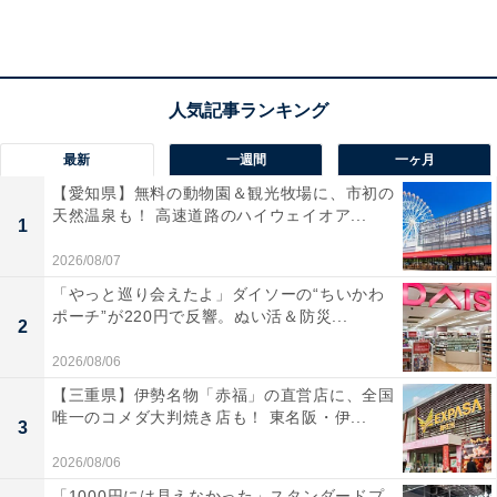
最新
一週間
一ヶ月
【愛知県】無料の動物園＆観光牧場に、市初の
天然温泉も！ 高速道路のハイウェイオア...
1
2026/08/07
「やっと巡り会えたよ」ダイソーの“ちいかわ
ポーチ”が220円で反響。ぬい活＆防災...
2
2026/08/06
「百々温泉 めぐみ荘」の口コミは？
【三重県】伊勢名物「赤福」の直営店に、全国
唯一のコメダ大判焼き店も！ 東名阪・伊...
3
「百々温泉 めぐみ荘」には以下のような口コミが寄せら
2026/08/06
れています。
「1000円には見えなかった」スタンダードプ