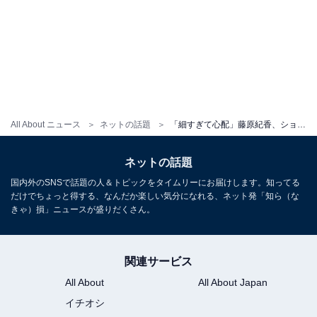
All About ニュース
ネットの話題
「細すぎて心配」藤原紀香、ショーパンから圧巻の美脚を披露「夢の様なスタイル…」「アクスタかと」
ネットの話題
国内外のSNSで話題の人＆トピックをタイムリーにお届けします。知ってる
だけでちょっと得する、なんだか楽しい気分になれる、ネット発「知ら（な
きゃ）損」ニュースが盛りだくさん。
関連サービス
All About
All About Japan
イチオシ