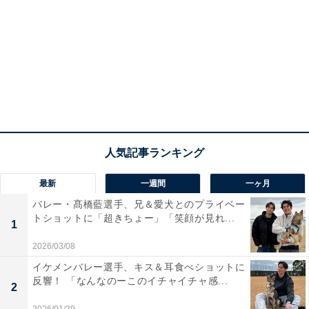
最新
一週間
一ヶ月
バレー・髙橋藍選手、兄＆愛犬とのプライベー
トショットに「超きちょー」「笑顔が見れ...
1
2026/03/08
イケメンバレー選手、キス＆耳食べショットに
反響！ 「なんなのーこのイチャイチャ感...
2