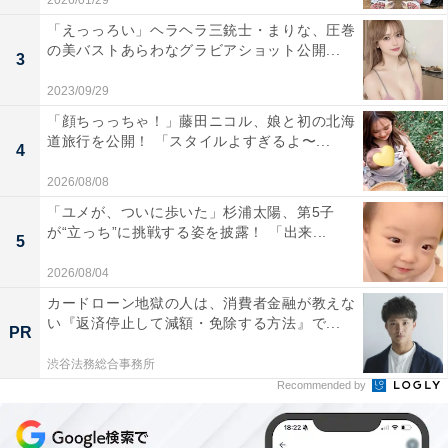
2026/01/29
「えっっろい」ヘラヘラ三銃士・まりな、圧巻
の美バストあらわなグラビアショット公開...
3
2023/09/29
「顔ちっっちゃ！」藤田ニコル、娘と初の北海
道旅行を公開！ 「スタイルよすぎるよ〜...
4
2026/08/08
「ユメが、ついに歩いた」杉浦太陽、第5子
が“立っち”に挑戦する姿を披露！ 「出来...
5
2026/08/04
カードローン地獄の人は、消費者金融が教えな
い『返済停止して減額・免除する方法』で...
PR
渋谷法務総合事務所
Recommended by