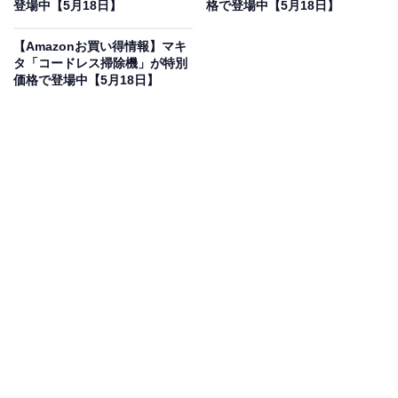
で登場
登場中【5月18日】
格で登場中【5月18日】
【Amazonお買い得情報】マキ
タ「コードレス掃除機」が特別
価格で登場中【5月18日】
ハイセンス 洗濯機 8kg 大容量 家族用 2-4人用 低騒音 最
短9分洗濯 シャワー水流 激流洗浄 ふろ給水 風乾燥 部屋干
し 予約機能 インバーター 省エネ ホワイト/ブラウン HW-
DG80C
Amazonで見る
ハイセンスの洗濯機「HW-DG80C」は現在10％オフの特
別価格・税込4万4800円で販売中です。
この商品のおすすめポイントは？