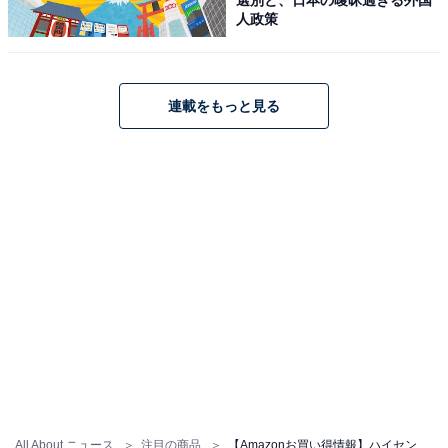
人政策
連載をもっと見る
ハイセンス 洗濯機 5.5kg 1-2人用 スリム 立体シャワー水
流 激流洗浄 予約機能 風乾燥 部屋干し 多彩コース 簡単操
作 真下排水 一人暮らし HW-K55L
Amazonで見る
ハイセンス「HW-K60J」
All About ニュース
注目の商品
【Amazonお買い得情報】ハイセンス「洗濯機」が特別価格で登場中【5月20日】