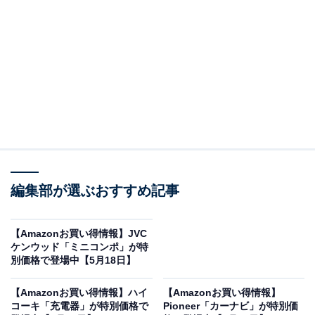
※以下のセール情報は5月20日17時45分現在のもので
す。値段の変更、売り切れの場合もあります。
この記事の執筆者：
All About ニュース お買
いもの部
編集部が選ぶおすすめ記事
Amazonのセール商品から売れ筋ランキングまで、毎日のお買いも
のがもっと楽しく、もっとお得になる情報をお届け。編集部員によ
る独自レビューなど、ここでしか手に入らない情報も満載です。
...続きを読む
【Amazonお買い得情報】JVC
ケンウッド「ミニコンポ」が特
※本記事で紹介している商品の購入やサービスの利用により、売上の一部が
別価格で登場中【5月18日】
オールアバウトに還元されることがあります。
【Amazonお買い得情報】ハイ
【Amazonお買い得情報】
ハイセンスの「洗濯機」が限定価格に！ 10％オフ
コーキ「充電器」が特別価格で
Pioneer「カーナビ」が特別価