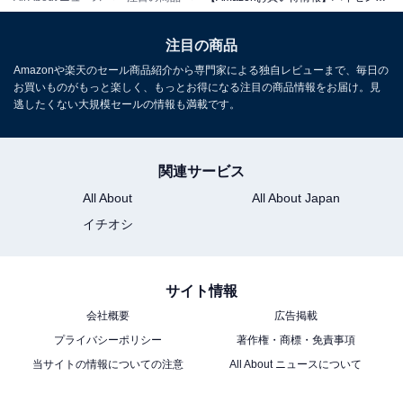
ハイセンス 洗濯機 6kg 1-3人用 スリム 最短14分洗濯 シャ
ワー水流 激流洗浄 予約機能 風乾燥 部屋干し 多彩コース
簡単操作 真下排水 一人暮らし HW-K60J
注目の商品
Amazonで見る
Amazonや楽天のセール商品紹介から専門家による独自レビューまで、毎日の
お買いものがもっと楽しく、もっとお得になる注目の商品情報をお届け。見
逃したくない大規模セールの情報も満載です。
ハイセンス「HWF-KD100SL-W」
関連サービス
All About
All About Japan
イチオシ
サイト情報
ハイセンス ドラム式 洗濯乾燥機 洗濯10kg 乾燥6kg 洗剤
会社概要
広告掲載
自動投入 コンパクト 大容量 自動槽洗浄 温水洗浄 60℃除
プライバシーポリシー
著作権・商標・免責事項
菌コース スリム HWF-KD100SL-W ホワイト
当サイトの情報についての注意
All About ニュースについて
Amazonで見る