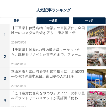
インバーター搭載による優れた静音性
と省エネ性能を実
現した、8kgの大容量洗濯機です。独自の立体シャワー
最新
一週間
一ヶ月
水流と激流洗浄により、
衣類の絡みを抑えながら頑固な
【三重県】伊勢名物「赤福」の直営店に、全国
汚れもしっかり落とします
！
唯一のコメダ大判焼き店も！ 東名阪・伊...
1
最短9分のお急ぎコースやふろ給水、風乾燥など、家事
2026/08/06
を効率化する機能が充実。美しくお手入れが簡単なガラ
【千葉県】918㎡の県内最大級マーケットか
ら、廃校をリノベした直売所まで。ファー...
ストップデザインで、サニタリー空間がスタイリッシュ
2
に整いますね。
2026/08/06
立山連峰と富山湾を望む展望風呂に、水深333
ハイセンスの洗濯機「HW-DG80C」の口コミは？
mの海洋深層水風呂。富山県の人気日帰...
3
ハイセンスの洗濯機「HW-DG80C」には以下のような口
2026/08/06
コミが寄せられています。
「これ絶対に便利なやつや」ダイソーの折り畳
み式ランドリーバスケットが高評価「使わ...
4
夜間に使用しても音が本当に静かでマンションでも