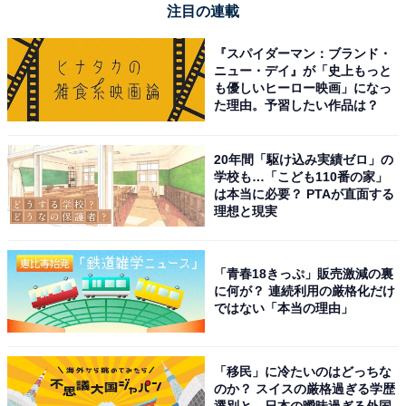
注目の連載
『スパイダーマン：ブランド・
ニュー・デイ』が「史上もっと
も優しいヒーロー映画」になっ
た理由。予習したい作品は？
20年間「駆け込み実績ゼロ」の
学校も…「こども110番の家」
は本当に必要？ PTAが直面する
理想と現実
「青春18きっぷ」販売激減の裏
【今日チェックしたい】ハイセンスの人気商品5選
に何が？ 連続利用の厳格化だけ
ではない「本当の理由」
ハイセンス「HW-K55L」
「移民」に冷たいのはどっちな
のか？ スイスの厳格過ぎる学歴
選別と、日本の曖昧過ぎる外国