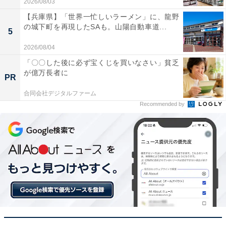
2026/08/03
安心して洗濯ができます
【兵庫県】「世界一忙しいラーメン」に、龍野
の城下町を再現したSAも。山陽自動車道...
5
2026/08/04
ガラストップのデザインがとてもお洒落で汚れても
「〇〇した後に必ず宝くじを買いなさい」貧乏
サッと拭くだけで綺麗になります
が億万長者に
PR
合同会社デジタルファーム
Recommended by
スリムな本体幅なので狭いスペースにもすっきりと
収まり大満足です
夜間や早朝に洗濯を済ませたい人や、すっきりしたデザ
インでまとめ洗いしたい人には、おすすめの商品といえ
そうです。