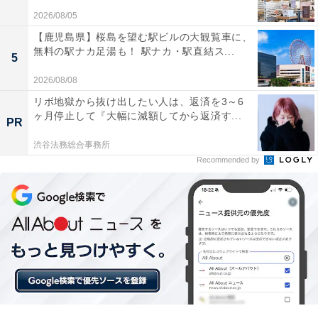
デュアルドライバーのおかげで低音から高音までこ
2026/08/05
もらずに綺麗に響きます
【鹿児島県】桜島を望む駅ビルの大観覧車に、
無料の駅ナカ足湯も！ 駅ナカ・駅直結ス...
5
2026/08/08
ノイズキャンセリングが非常に強力で騒がしい電車
リボ地獄から抜け出したい人は、返済を3～6
内でも音楽に没入できます
ヶ月停止して『大幅に減額してから返済す...
PR
渋谷法務総合事務所
Recommended by
驚くほどバッテリーが長持ちするので毎日のように
充電を気にする必要がありません
静寂の中で大好きな音楽や映画を高音質で楽しみたい人
や、充電の手間を減らしてストレスフリーに過ごしたい
人には、おすすめの商品といえそうです。
あわせて読みたい