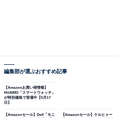
※以下のセール情報は5月18日15時30分現在のもので
す。値段の変更、売り切れの場合もあります。
この記事の執筆者：
All About ニュース お買
いもの部
編集部が選ぶおすすめ記事
Amazonのセール商品から売れ筋ランキングまで、毎日のお買いも
のがもっと楽しく、もっとお得になる情報をお届け。編集部員によ
【Amazonお買い得情報】
る独自レビューなど、ここでしか手に入らない情報も満載です。
...続きを読む
HUAWEI「スマートウォッチ」
が特別価格で登場中【5月17
日】
※本記事で紹介している商品の購入やサービスの利用により、売上の一部が
オールアバウトに還元されることがあります。
【Amazonセール】Dell「モニ
【Amazonセール】ケルヒャー
EarFunの「ワイヤレスヘッドホン」が限定価格