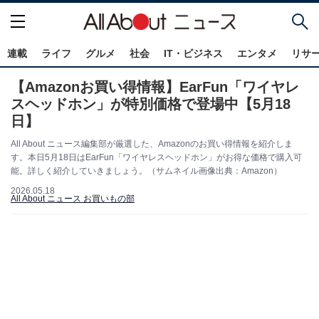
連載
ライフ
グルメ
社会
IT・ビジネス
エンタメ
リサ
【Amazonお買い得情報】EarFun「ワイヤレ
スヘッドホン」が特別価格で登場中【5月18
日】
All About ニュース編集部が厳選した、Amazonのお買い得情報を紹介しま
す。本日5月18日はEarFun「ワイヤレスヘッドホン」がお得な価格で購入可
能。詳しく紹介していきましょう。（サムネイル画像出典：Amazon）
2026.05.18
All About ニュース お買いもの部