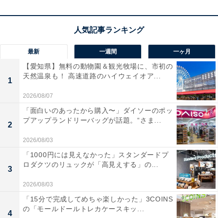
40mmと10mmのデュアルドライバーを搭載
し、深みの
ある低音とクリアな高音を両立したヘッドホンです。
最
大45dBの強力なノイズキャンセリング機能
により、カフ
ェや電車内でも一瞬で静寂に包まれます！
最新
一週間
一ヶ月
【愛知県】無料の動物園＆観光牧場に、市初の
天然温泉も！ 高速道路のハイウェイオア...
最大120時間の圧倒的な連続再生が可能
で、充電の手間
1
が劇的に減るのも魅力。シアターモードやマルチポイン
2026/08/07
トも備え、日常のあらゆるシーンを上質な音で彩ってく
「面白いのあったから購入〜」ダイソーのポッ
れますね。
プアップランドリーバッグが話題。“さま...
2
2026/08/03
EarFunのワイヤレスヘッドホン「Tune Pro」の口コ
「1000円には見えなかった」スタンダードプ
ミは？
ロダクツのリュックが「高見えする」の...
3
EarFunのワイヤレスヘッドホン「Tune Pro」には以下の
2026/08/03
ような口コミが寄せられています。
「15分で完成してめちゃ楽しかった」3COINS
の「モールドールトレカケースキッ...
4