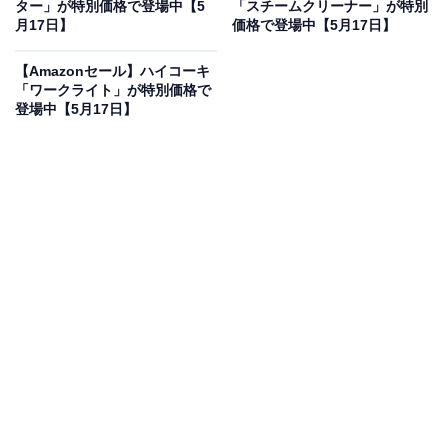
ター」が特別価格で登場中【5
「スチームクリーナー」が特別
月17日】
価格で登場中【5月17日】
に！ 16％オフで登場
【Amazonセール】ハイコーキ
「ワークライト」が特別価格で
登場中【5月17日】
【VGP 2025 金賞】EarFun Tune Proワイヤレスヘッドホ
ン Bluetooth 5.4 / 密閉型 へっどホン Bluetooth
Amazonで見る
EarFunのワイヤレスヘッドホン「Tune Pro」は現在16％
オフの特別価格・税込7590円で販売中です。
この商品のおすすめポイントは？