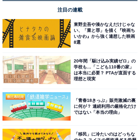
【Amazonお買い得情報】ヤマハ「スピーカ
注目の連載
ー」が特別価格で登場中【5月16日】
東野圭吾や湊かなえだけじゃな
い、「業と罪」を描く『映画ち
いかわ』から強く連想した映画
8選
20年間「駆け込み実績ゼロ」の
学校も…「こども110番の家」
は本当に必要？ PTAが直面する
理想と現実
「青春18きっぷ」販売激減の裏
に何が？ 連続利用の厳格化だけ
ではない「本当の理由」
【今日チェックしたい】EarFunの人気商品5選
「移民」に冷たいのはどっちな
のか？ スイスの厳格過ぎる学歴