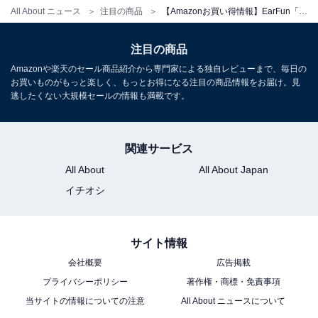
All About ニュース
注目の商品
【Amazonお買い得情報】EarFun「ワイヤレスヘッドホン」が特別価格で登場中【5月18日】
注目の商品
Amazonや楽天のセール商品紹介から専門家による独自レビューまで、毎日の
お買いものがもっと楽しく、もっとお得になる注目の商品情報をお届け。見
【VGP 2025 SUMMER 金賞】EarFun Air Pro 4i ワイヤレ
逃したくない大規模セールの情報も満載です。
スイヤホン Bluetooth/ノイズキャンセリング イヤホン
Amazonで見る
関連サービス
All About
All About Japan
EarFun「Air Pro 4」
イチオシ
サイト情報
会社概要
広告掲載
プライバシーポリシー
著作権・商標・免責事項
当サイトの情報についての注意
All About ニュースについて