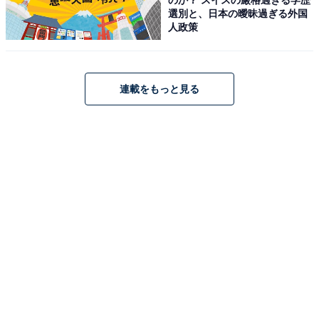
選別と、日本の曖昧過ぎる外国
人政策
EarFun「Wave Pro」
連載をもっと見る
【VGP コスパ大赏】EarFun Wave Pro ワイヤレス ヘッ
ドホンBluetooth 5.4【2025年新アップグレード】 (ブラ
ック)
Amazonで見る
EarFun「Air Pro 4i」