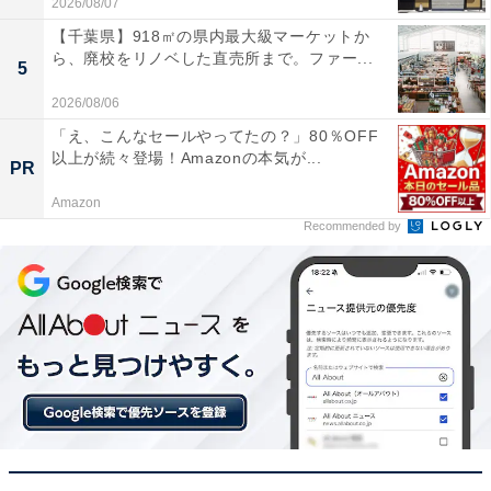
ユーザーからは「軽くて持ち運びやすく、十分な明るさ
2026/08/07
がある」「吊り下げられて便利」と使い勝手の良さが好
【千葉県】918㎡の県内最大級マーケットか
ら、廃校をリノベした直売所まで。ファー...
評。一方で、「自立させたときに少し不安定」という声
5
も。DIYや暗所での作業効率を上げたい人や、もしもの
2026/08/06
災害時に備えたい人は、購入を検討してみてもよいかも
「え、こんなセールやってたの？」80％OFF
しれません。
以上が続々登場！Amazonの本気が...
PR
Amazon
あわせて読みたい
Recommended by
【Amazonお買い得情報】マーシャル
「Bluetoothスピーカー」が特別価格で登場
中【5月15日】