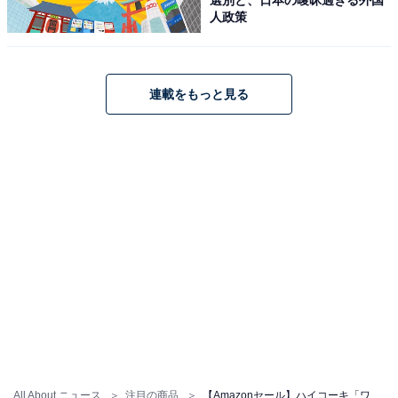
人政策
Amazonで見る
ハイコーキ「UC18YDL2」
連載をもっと見る
HiKOKI(ハイコーキ) 急速充電器 スライド式リチウムイオ
ン電池14.4V~18V対応 USB充電端子付 超急速充電 低騒音
UC18YDL2
Amazonで見る
ハイコーキ「UC18YSL3」
All About ニュース
注目の商品
【Amazonセール】ハイコーキ「ワークライト」が特別価格で登場中【5月17日】