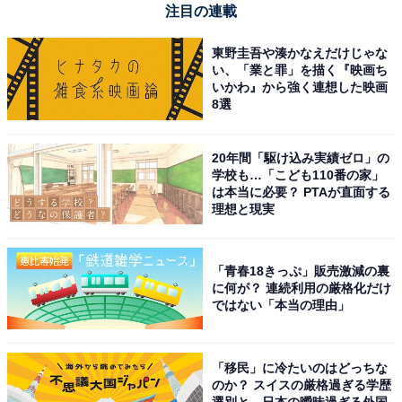
注目の連載
東野圭吾や湊かなえだけじゃな
い、「業と罪」を描く『映画ち
いかわ』から強く連想した映画
8選
20年間「駆け込み実績ゼロ」の
【今日チェックしたい】ハイコーキの人気商品5選
学校も…「こども110番の家」
は本当に必要？ PTAが直面する
理想と現実
ハイコーキ「UC18YTSL」
「青春18きっぷ」販売激減の裏
に何が？ 連続利用の厳格化だけ
ではない「本当の理由」
「移民」に冷たいのはどっちな
HiKOKI(ハイコーキ) マルチポート充電器 14.4V 18V マル
のか？ スイスの厳格過ぎる学歴
チボルトバッテリー対応 UC18YTSL
選別と、日本の曖昧過ぎる外国