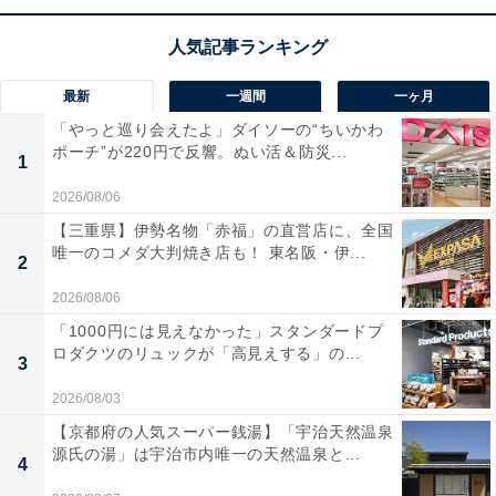
ハイコーキのワークライト「UB12DA」は現在34％オフ
の特別価格・税込5300円で販売中。タイムセールの終了
最新
一週間
一ヶ月
時期は明らかにされておらず、
在庫がなくなり次第終了
「やっと巡り会えたよ」ダイソーの“ちいかわ
する可能性もあります
。
ポーチ”が220円で反響。ぬい活＆防災...
1
2026/08/06
この商品のおすすめポイントは？
【三重県】伊勢名物「赤福」の直営店に、全国
コンパクトながら最大250ルーメンの明るさを誇るLED
唯一のコメダ大判焼き店も！ 東名阪・伊...
2
ワークライトです。強・中・弱の3段階の調光機能に加
2026/08/06
え、夜間の移動や合図に便利な点滅モードも搭載。照射
「1000円には見えなかった」スタンダードプ
角度を110度、フックの角度を360度まで調整できるた
ロダクツのリュックが「高見えする」の...
3
め、作業現場に合わせて的確に手元を照らせます。同社
2026/08/03
10.8Vスライド式リチウムイオン電池に対応しており、
【京都府の人気スーパー銭湯】「宇治天然温泉
弱モードなら約28時間の連続点灯が可能です。
源氏の湯」は宇治市内唯一の天然温泉と...
4