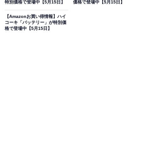
価格に！ 34％オフで登場
特別価格で登場中【5月15日】
価格で登場中【5月15日】
【Amazonお買い得情報】ハイ
コーキ「バッテリー」が特別価
格で登場中【5月15日】
HiKOKI(ハイコーキ) 10.8Vコードレスワークライト 充電
式 本体のみ 蓄電池・充電器別売り UB12DA 白
Amazonで見る