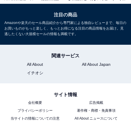
注目の商品
Amazonや楽天のセール商品紹介から専門家による独自レビューまで、毎日の
お買いものがもっと楽しく、もっとお得になる注目の商品情報をお届け。見
逃したくない大規模セールの情報も満載です。
HiKOKI(ハイコーキ) 急速充電器 スライド式リチウムイオ
ン電池14.4V~18V対応 UC18YSL3
Amazonで見る
関連サービス
All About
All About Japan
ハイコーキ「BSL3640MVT」
イチオシ
サイト情報
会社概要
広告掲載
プライバシーポリシー
著作権・商標・免責事項
当サイトの情報についての注意
All About ニュースについて
HiKOKI(ハイコーキ) T-PWRバッテリー タブレスセル マ