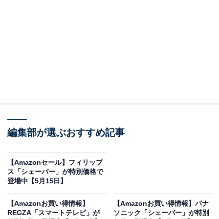
※以下のセール情報は5月17日15時30分現在のもので
す。値段の変更、売り切れの場合もあります。
この記事の執筆者：
All About ニュース お買
いもの部
編集部が選ぶおすすめ記事
Amazonのセール商品から売れ筋ランキングまで、毎日のお買いも
のがもっと楽しく、もっとお得になる情報をお届け。編集部員によ
る独自レビューなど、ここでしか手に入らない情報も満載です。
...続きを読む
【Amazonセール】フィリップ
ス「シェーバー」が特別価格で
※本記事で紹介している商品の購入やサービスの利用により、売上の一部が
登場中【5月15日】
オールアバウトに還元されることがあります。
【Amazonお買い得情報】
【Amazonお買い得情報】パナ
ハイコーキの「ワークライト」が“今だけ”の限定
REGZA「スマートテレビ」が
ソニック「シェーバー」が特別