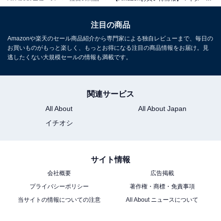
マキタ(Makita) 40Vmax充電式インパクトレンチ 2.5Ah
バッテリ2本・充電器・ケース付 TW004GRDX
注目の商品
Amazonで見る
Amazonや楽天のセール商品紹介から専門家による独自レビューまで、毎日の
お買いものがもっと楽しく、もっとお得になる注目の商品情報をお届け。見
逃したくない大規模セールの情報も満載です。
マキタ「TW300RDGX」
関連サービス
All About
All About Japan
イチオシ
サイト情報
会社概要
広告掲載
マキタ(makita) 充電式インパクトレンチ 18V6Ah バッテ
プライバシーポリシー
著作権・商標・免責事項
リ2本・充電器・ケース付 TW300DRGX
当サイトの情報についての注意
All About ニュースについて
Amazonで見る