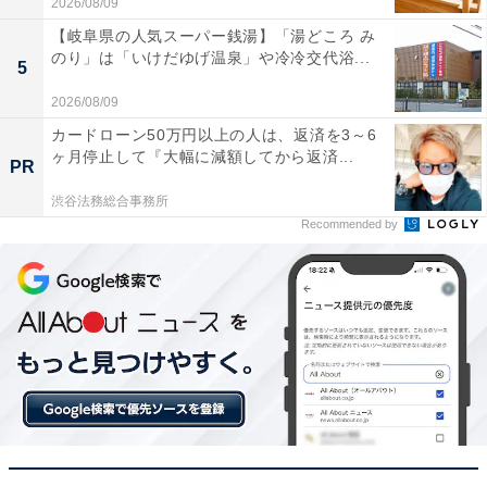
2026/08/09
【岐阜県の人気スーパー銭湯】「湯どころ み
のり」は「いけだゆげ温泉」や冷冷交代浴...
5
コンセントがないガレージや車中泊でも、手持ちの
2026/08/09
マキタのバッテリーで長時間涼めるので本当に便利
カードローン50万円以上の人は、返済を3～6
です
ヶ月停止して『大幅に減額してから返済...
PR
渋谷法務総合事務所
Recommended by
夏の現場やアウトドアを快適に過ごしたい人や、コード
レスで場所を選ばず使えるタフな扇風機を探している人
には、おすすめの商品といえそうです。
あわせて読みたい
【Amazonお買い得情報】マーシャル
「Bluetoothスピーカー」が特別価格で登場
中【5月15日】