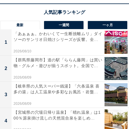
か、
付属のACアダプタで家庭用電源でも使用可能
なハイ
ブリッド仕様が嬉しいですね。キャリングハンドル付き
で部屋の移動や屋外への持ち出しもラクラク、静音性に
最新
一週間
一ヶ月
も配慮された扱いやすい1台です！
「あぁぁぁ。かわいくて一生断捨離ムリ」ダイ
ソーのサンリオ日焼けシリーズが反響。全...
マキタ「充電式ファン CF203DZ」の口コミは？
1
2026/08/10
マキタ「充電式ファン CF203DZ」には以下のような口
【群馬県藤岡市】道の駅「ららん藤岡」は買い
コミが寄せられています。
物・グルメ・遊びが揃うスポット。全国で...
2
風力がとても強いうえに自動首振り機能がついてい
2026/08/09
るので、夏の屋外作業やBBQでも大活躍しています
【岐阜県の人気スーパー銭湯】「六条温泉 喜
多の湯」は人工温泉や多彩なお風呂・岩盤...
3
2026/08/09
驚くほど音が静かなので、夜間に家庭の寝室やテン
【宮城県の穴場日帰り温泉】「晴れ温泉」は1
00％源泉掛け流しの天然混合泉を楽しめ...
ト内でサーキュレーターとして使っても全く気にな
4
りません