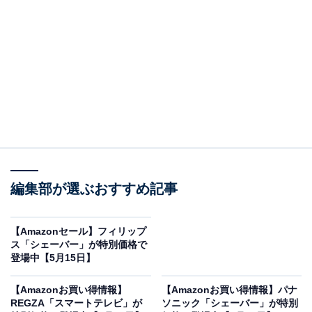
※以下のセール情報は5月17日17時45分現在のもので
す。値段の変更、売り切れの場合もあります。
※本記事で紹介している商品の購入やサービスの利用により、売上の一部が
オールアバウトに還元されることがあります。
マキタの「充電式ファン」が限定価格に！ 38％オ
フで登場
編集部が選ぶおすすめ記事
【Amazonセール】フィリップ
ス「シェーバー」が特別価格で
登場中【5月15日】
【Amazonお買い得情報】
【Amazonお買い得情報】パナ
REGZA「スマートテレビ」が
ソニック「シェーバー」が特別