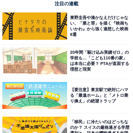
注目の連載
東野圭吾や湊かなえだけじゃな
い、「業と罪」を描く『映画ち
いかわ』から強く連想した映画
8選
20年間「駆け込み実績ゼロ」の
学校も…「こども110番の家」
は本当に必要？ PTAが直面する
理想と現実
【要注意】東京駅で絶対にハマ
【今日チェックしたい】マキタの人気商品5選
る「最遠ホーム」と「メトロ乗
り換え」の絶望トラップ
マキタ「TW700DRGX」
「移民」に冷たいのはどっちな
のか？ スイスの厳格過ぎる学歴
選別と、日本の曖昧過ぎる外国