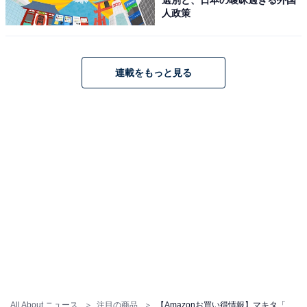
人政策
連載をもっと見る
マキタ(Makita) 充電式インパクトレンチ 18V6Ah バッテ
リ2本・充電器・ケース付 TW700DRGX
Amazonで見る
マキタ「TW004GRDX」
All About ニュース
注目の商品
【Amazonお買い得情報】マキタ「充電式ファン」が特別価格で登場中【5月17日】