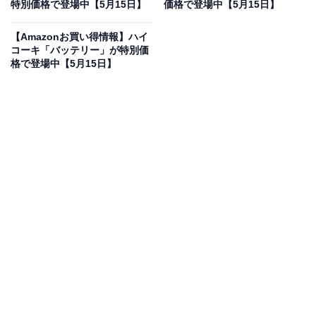
特別価格で登場中【5月15日】
価格で登場中【5月15日】
マキタ 充電式ファン羽根径23.5cm青(18/14.4V) ACアダ
プタ付/バッテリ充電器別売 CF203DZ
【Amazonお買い得情報】ハイ
Amazonで見る
コーキ「バッテリー」が特別価
格で登場中【5月15日】
マキタの充電式ファン「CF203DZ」は現在38％オフの
特別価格・税込8780円販売中です。
この商品のおすすめポイントは？
現場やアウトドアで圧倒的な支持を得る、
羽根径23.5cm
のパワフルな充電式ファン
です。マキタ自慢の設計によ
り、風速が大幅にアップ。強力な風を遠くまで届けるだ
けでなく、
自動首振り機能や風量3段階調節
を備え、狙
った場所を効率よく涼しくしてくれます。
マキタの18Vと14.4Vのバッテリーに両対応しているほ