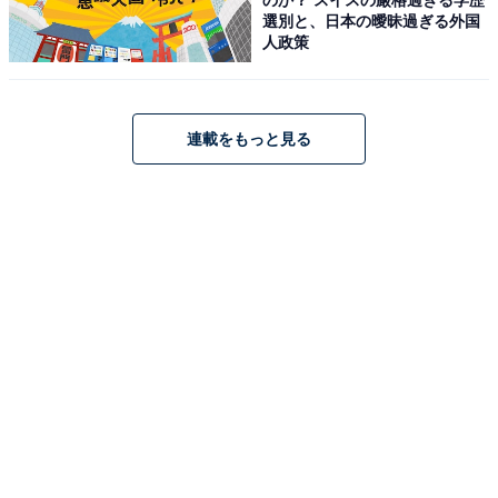
Pioneer「AVIC-RW522」
選別と、日本の曖昧過ぎる外国
人政策
連載をもっと見る
Pioneer カーナビ AVIC-RW522 楽ナビ 7インチ 200mmワ
イド HD IPS 無料地図更新 フルセグ Bluetooth HDMI カ
ロッツェリア
Amazonで見る
Pioneer「DMH-SZ500」