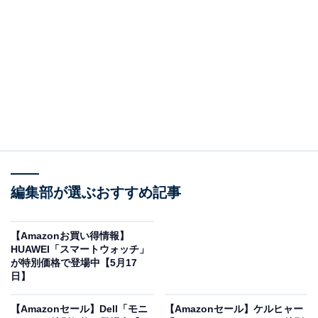
※以下のセール情報は5月18日15時30分現在のもので
す。値段の変更、売り切れの場合もあります。
この記事の執筆者：
All About ニュース お買
いもの部
編集部が選ぶおすすめ記事
Amazonのセール商品から売れ筋ランキングまで、毎日のお買いも
のがもっと楽しく、もっとお得になる情報をお届け。編集部員によ
る独自レビューなど、ここでしか手に入らない情報も満載です。
...続きを読む
【Amazonお買い得情報】
HUAWEI「スマートウォッチ」
※本記事で紹介している商品の購入やサービスの利用により、売上の一部が
が特別価格で登場中【5月17
オールアバウトに還元されることがあります。
日】
Pioneerの「カーナビ」が限定価格に！ 11％オフ
【Amazonセール】Dell「モニ
【Amazonセール】ケルヒャー