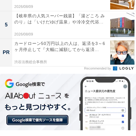
2026/08/09
【岐阜県の人気スーパー銭湯】「湯どころ み
のり」は「いけだゆげ温泉」や冷冷交代浴...
5
HDMIでスマホの動画を映せるので長距離ドライブ
2026/08/09
でも子供たちが退屈しません
カードローン50万円以上の人は、返済を3～6
ヶ月停止して『大幅に減額してから返済...
PR
渋谷法務総合事務所
タッチパネルの反応が良くスマホのような感覚で直
Recommended by
感的に操作できて使いやすいです
車内でスマホの動画を高画質で楽しみたい人や、直感的
で使いやすい高性能なナビを求めている人には、おすす
めの商品といえそうです。
あわせて読みたい
【Amazonお買い得情報】Pioneer「サブウ