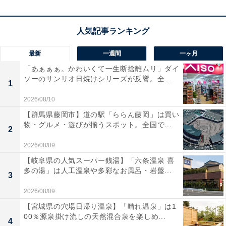
高画質な7インチHD IPSパネル
を搭載した、カロッツェ
リアの「楽ナビ」です。
HDMI入出力に対応
し、スマホ
の動画を大画面で鮮明に楽しめるのが魅力。Apple
CarPlayやAndroid Autoにも対応し、使い慣れたアプリを
最新
一週間
一ヶ月
車内で快適に操作できます！
「あぁぁぁ。かわいくて一生断捨離ムリ」ダイ
ソーのサンリオ日焼けシリーズが反響。全...
1
無料の地図更新
付きで、常に最新のルートで安心して走
2026/08/10
れるのも頼もしいですね。これ1台で、毎日のドライブ
【群馬県藤岡市】道の駅「ららん藤岡」は買い
がより快適で楽しい時間へと変わります。
物・グルメ・遊びが揃うスポット。全国で...
2
2026/08/09
Pioneerのカーナビ「AVIC-RZ722」の口コミは？
【岐阜県の人気スーパー銭湯】「六条温泉 喜
Pioneerのカーナビ「AVIC-RZ722」には以下のような口
多の湯」は人工温泉や多彩なお風呂・岩盤...
3
コミが寄せられています。
2026/08/09
【宮城県の穴場日帰り温泉】「晴れ温泉」は1
HD液晶が非常に綺麗でルート案内も細部までクッ
00％源泉掛け流しの天然混合泉を楽しめ...
4
キリ見やすくて大満足です