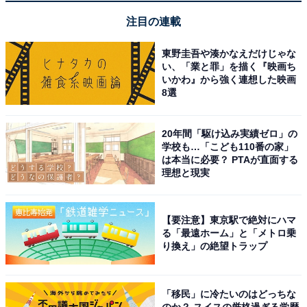
ーファー」が特別価格で登場中【5月16日】
注目の連載
東野圭吾や湊かなえだけじゃな
い、「業と罪」を描く『映画ち
いかわ』から強く連想した映画
8選
20年間「駆け込み実績ゼロ」の
学校も…「こども110番の家」
は本当に必要？ PTAが直面する
理想と現実
【要注意】東京駅で絶対にハマ
る「最遠ホーム」と「メトロ乗
り換え」の絶望トラップ
【今日チェックしたい】Pioneerの人気商品5選
「移民」に冷たいのはどっちな
のか？ スイスの厳格過ぎる学歴