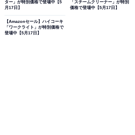
で登場
ター」が特別価格で登場中【5
「スチームクリーナー」が特別
月17日】
価格で登場中【5月17日】
【Amazonセール】ハイコーキ
「ワークライト」が特別価格で
登場中【5月17日】
Pioneer カーナビ AVIC-RZ722 楽ナビ 7インチ
2D(180mm) HD IPS 無料地図更新 フルセグ DVD CD
Bluetooth HDMI カロッツェリア
Amazonで見る
Pioneerのカーナビ「AVIC-RZ722」は現在11％オフの特
別価格・税込8万3500円で販売中です。
この商品のおすすめポイントは？