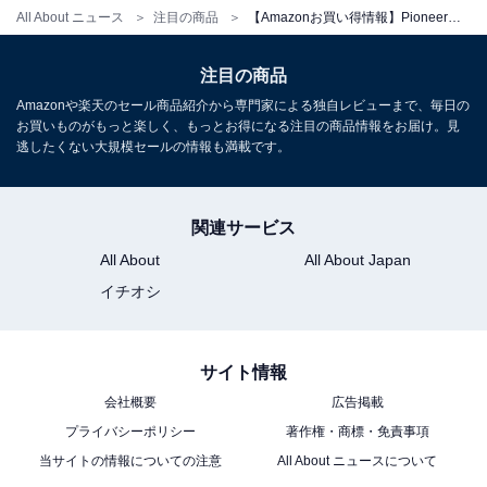
All About ニュース
注目の商品
【Amazonお買い得情報】Pioneer「カーナビ」が特別価格で登場中【5月18日】
注目の商品
Pioneer ディスプレイオーディオ DMH-SZ500 6.8インチ
Amazonや楽天のセール商品紹介から専門家による独自レビューまで、毎日の
2D ワイヤレス AppleCarPlay AndroidAuto Bluetooth
お買いものがもっと楽しく、もっとお得になる注目の商品情報をお届け。見
カロッツェリア
逃したくない大規模セールの情報も満載です。
Amazonで見る
関連サービス
All About
All About Japan
Pioneer「FH-8500DVS」
イチオシ
サイト情報
会社概要
広告掲載
プライバシーポリシー
著作権・商標・免責事項
当サイトの情報についての注意
All About ニュースについて
Pioneer ディスプレイオーディオ FH-8500DVS 6.8インチ