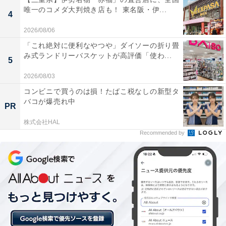
圧倒的な広さを誇る内湯や、中庭とフラットにつな
唯一のコメダ大判焼き店も！ 東名阪・伊...
4
がる開放的な露天風呂など、お風呂のスケールが大
きく自然との一体感を楽しみながらリフレッシュで
2026/08/06
きる。
「これ絶対に便利なやつや」ダイソーの折り畳
み式ランドリーバスケットが高評価「使わ...
5
2026/08/03
ヒノキの心地よい香りが漂う広々としたドライサウ
コンビニで買うのは損！たばこ税なしの新型タ
バコが爆売れ中
ナは、3段ベンチで好みの温度を選びやすく、ゆっ
PR
たりとまわりを気にせず寛げる。
株式会社HAL
Recommended by
館内や浴場全体の清掃が行き届いており、地域に根
ざしたスタッフの温かいサービスや接客対応も含め
て、非常に清潔感があり心地よく過ごせる。