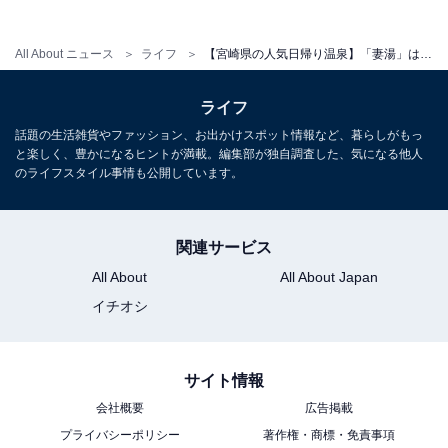
宿泊可否
All About ニュース
ライフ
【宮崎県の人気日帰り温泉】「妻湯」は広大な自然と一体化できる施設。室内温泉や露天風呂でリラックス
宿泊：不可（日帰り温泉施設のため、宿泊設備はござい
ライフ
ません）
話題の生活雑貨やファッション、お出かけスポット情報など、暮らしがもっ
と楽しく、豊かになるヒントが満載。編集部が独自調査した、気になる他人
のライフスタイル事情も公開しています。
関連サービス
All About
All About Japan
イチオシ
サイト情報
会社概要
広告掲載
プライバシーポリシー
著作権・商標・免責事項