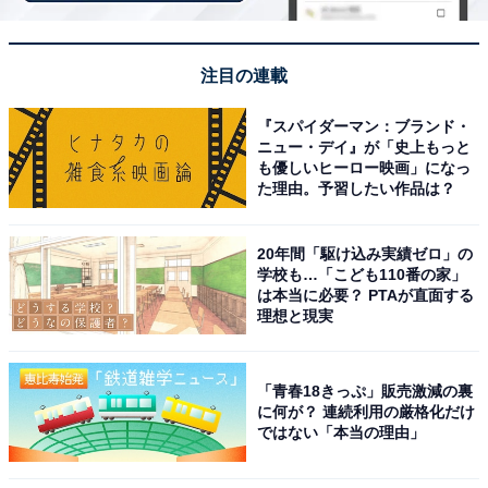
注目の連載
『スパイダーマン：ブランド・
ニュー・デイ』が「史上もっと
も優しいヒーロー映画」になっ
た理由。予習したい作品は？
20年間「駆け込み実績ゼロ」の
学校も…「こども110番の家」
は本当に必要？ PTAが直面する
理想と現実
アクセス・料金情報は？ 泊まれる？
「青春18きっぷ」販売激減の裏
に何が？ 連続利用の厳格化だけ
アクセス
ではない「本当の理由」
所在地：宮崎県西都市調殿687-5