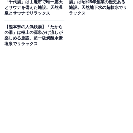
「千代湯」は山鹿市で唯一露天
湯」は昭和5年創業の歴史ある
とサウナを備えた施設。天然温
施設。天然地下水の超軟水でリ
泉とサウナでリラックス
ラックス
西都原古墳群の麓に位置し、地下1483ｍから湧き出る毎
分300リットルの源泉掛け流し温泉（ナトリウム-炭酸水
【熊本県の人気銭湯】「たから
素塩温泉）を堪能できます。14ｍ×5ｍの広々とした「室
の湯」は極上の源泉かけ流しが
楽しめる施設。超一級炭酸水素
内温泉」や大空を望む「露天風呂」、「半露天風呂」を
塩泉でリラックス
完備。ヒノキが香るドライサウナや、館内には「レスト
ラン」も併設され、100メートル近い大屋根建築のスケ
ール感の中で豊かな時間を過ごせます。
楽天トラベルで宮崎県の施設を見る