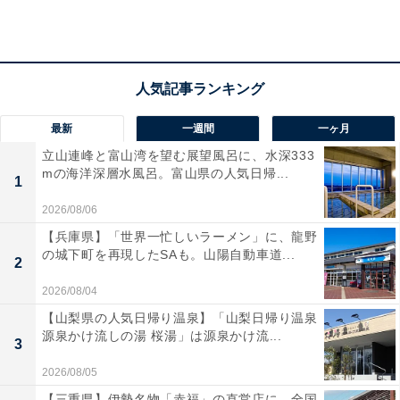
最新
一週間
一ヶ月
立山連峰と富山湾を望む展望風呂に、水深333
mの海洋深層水風呂。富山県の人気日帰...
1
2026/08/06
【兵庫県】「世界一忙しいラーメン」に、龍野
の城下町を再現したSAも。山陽自動車道...
2
2026/08/04
「妻湯」の口コミは？
【山梨県の人気日帰り温泉】「山梨日帰り温泉
源泉かけ流しの湯 桜湯」は源泉かけ流...
3
「妻湯」には以下のような口コミが寄せられています。
2026/08/05
【三重県】伊勢名物「赤福」の直営店に、全国