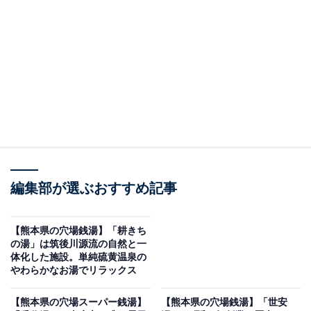
※2026年5月時点で、Googleクチコミが500件以上、平
均評価が4.0超えの銭湯を紹介しています
＞営業時間をチェックする
この記事の執筆者：
All About ニュース編集
部
「All About ニュース」は、ネットの話題から世の中の動きまで、暮
編集部が選ぶおすすめ記事
らしの中にあふれる「なぜ？」「どうして？」を分かりやすく伝え
るAll About発のニュースメディアです。お金や仕事、恋愛、ITに関
...続きを読む
する疑問に対して専門家が分かりやすく回答するほか、エンタメ情
【熊本県の穴場銭湯】「耕きち
報やSNSで話題のトピックスを紹介しています。
の湯」は筑後川源流の自然と一
※本記事で紹介している商品の購入やサービスの利用により、売上の一部が
体化した施設。単純硫黄温泉の
オールアバウトに還元されることがあります。
やわらかなお湯でリラックス
「妻湯」は西都原古墳群の麓に広大な自然と一体
【熊本県の穴場スーパー銭湯】
【熊本県の穴場銭湯】「世安
化できる源泉掛け流し温泉