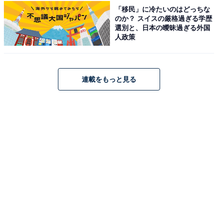
アクセス：【車】高速道路西都IC出口から春田バイパス/
「移民」に冷たいのはどっちな
のか？ スイスの厳格過ぎる学歴
国道219号線を西都方面へ進み、中妻交差点を右折して
選別と、日本の曖昧過ぎる外国
県道24号線へ。二つ目の信号（西都メモリードホール）
人政策
を左折し、ウイント総合センター入口手前（つきあた
り）を右折。【バス】「山角」または「西都商入口」バ
ス停（西都バスセンター方面）よりアクセス可能。
連載をもっと見る
料金
※タオル・館内着の有無等の詳細は公式サイトをご確認
ください。
平日：900円
土・日・祝：900円
営業時間
営業時間：10:00～22:00
休館日：火曜日