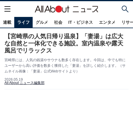
連載
ライフ
グルメ
社会
IT・ビジネス
エンタメ
リサ
【宮崎県の人気日帰り温泉】「妻湯」は広大
な自然と一体化できる施設。室内温泉や露天
風呂でリラックス
宮崎県には、人気の銭湯やサウナも数多く存在します。今回は、中でも特に
ユーザーから高い評価を数多く獲得した「妻湯」を詳しく紹介します。（サ
ムネイル画像：「妻湯」公式Webサイトより）
2026.05.19
All About ニュース編集部