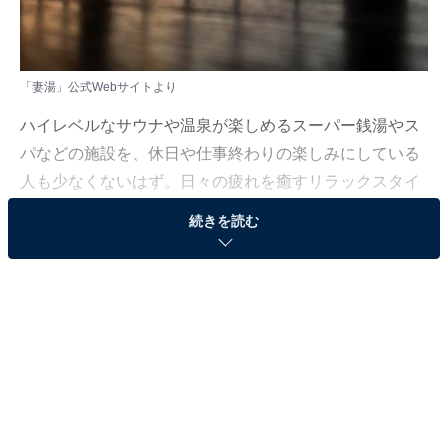
「妻湯」公式Webサイトより
ハイレベルなサウナや温泉が楽しめるスーパー銭湯やス
パなどの施設を、休日や仕事終わりの楽しみにしている
人も少なくないはず。日々の疲れを癒すリラックスタイ
ムは、何物にも代えがたい時間ですよね。しかし、近年
続きを読む
では高い人気をほこる施設も多く、どこに行けばよいか
迷ってしまう……そんな思いを抱えている人もいるので
はないでしょうか。
そんな人に向けて、All About ニュース編集部が厳選し
た、人気かつ評価の高いサウナやスーパー銭湯の施設を
紹介します。今回紹介するのは、宮崎県で人気の施設
「妻湯」です。