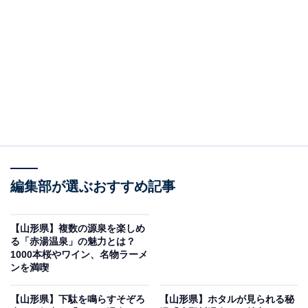
この地の一番の自慢は何といっても「日本の夕陽百選」
にも選ばれている、日本海に沈む雄大で幻想的な夕日で
す。多くの宿の客室や露天風呂からこの絶景を望むこと
ができ、ぜいたくな癒しのひとときを過ごせます。
また、温泉街には「上区共同浴場」と「下区共同浴場」
の2つの共同浴場があり、下区共同浴場のあるコミュニ
ティセンター前には足湯や飲泉所も設けられており、気
軽に湯巡りが楽しめます。
編集部が選ぶおすすめ記事
湯野浜温泉周辺にある旅館・ホテルを楽天トラベルで見る
【山形県】複数の源泉を楽しめ
る「赤湯温泉」の魅力とは？
※本記事で紹介している商品の購入やサービスの利用により、売上の一部が
1000本桜やワイン、名物ラーメ
オールアバウトに還元されることがあります。
ンを満喫
「湯野浜温泉」周辺には何がある？
【山形県】下駄を鳴らすそぞろ
【山形県】ホタルが見られる秘