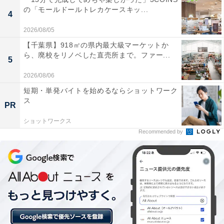
の「モールドールトレカケースキッ...
4
2026/08/05
「海岸沿いの雰囲気が最高」
【千葉県】918㎡の県内最大級マーケットか
ら、廃校をリノベした直売所まで。ファー...
5
これまでにAll About ニュース編集部が実施したアンケー
2026/08/06
ト調査では、下記のような評価が寄せられています。
短期・単発バイトを始めるならショットワーク
ス
PR
「すごく景色が綺麗で快適」（50代女性／兵庫県）
ショットワークス
Recommended by
「街歩きも楽しそう」（30代男性／東京都）
「昨夏に旅行で訪れた際に海岸沿いの雰囲気が最高
で、冬の湯野浜も味わいたい」（40代男性／東京