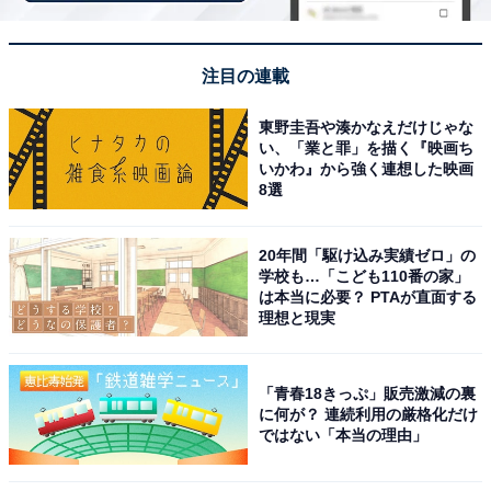
都）
注目の連載
※All About ニュース編集部が実施した「冬に行きたい温
東野圭吾や湊かなえだけじゃな
泉地」に関するアンケートより抜粋（調査期間：2026年
い、「業と罪」を描く『映画ち
1月14～15日、回答者250人）
いかわ』から強く連想した映画
8選
※掲載されている情報は記事公開時のものです。あらか
じめご了承ください。また、記事中の宿泊プランを予約
20年間「駆け込み実績ゼロ」の
学校も…「こども110番の家」
すると、売上の一部がオールアバウトに還元されること
は本当に必要？ PTAが直面する
があります。
理想と現実
この記事の執筆者：
All About ニュース編集
「青春18きっぷ」販売激減の裏
部
に何が？ 連続利用の厳格化だけ
ではない「本当の理由」
「All About ニュース」は、ネットの話題から世の中の動きまで、暮
らしの中にあふれる「なぜ？」「どうして？」を分かりやすく伝え