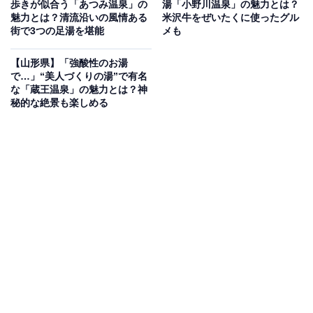
歩きが似合う「あつみ温泉」の
湯「小野川温泉」の魅力とは？
湯野浜温泉の周辺には、海の恵みや大自然、歴史を体感
魅力とは？清流沿いの風情ある
米沢牛をぜいたくに使ったグル
街で3つの足湯を堪能
メも
できる魅力的なスポットが充実しています。温泉街のす
ぐ近くにある「庄内砂丘」は、日本三大砂丘の1つに数
【山形県】「強酸性のお湯
えられる広大な砂丘です。
で…」“美人づくりの湯”で有名
な「蔵王温泉」の魅力とは？神
秘的な絶景も楽しめる
砂丘地帯の恵みを受けたグルメも豊富で、4月中旬から
11月上旬にかけて長岩広場で開催される名物「湯野浜温
泉朝市」では、新鮮な魚介類や干物のほか、旬のサクラ
ンボや庄内特産の砂丘メロンなどがずらりと並び、活気
あふれる雰囲気を楽しめます。
さらに、温泉街から車で約5分の場所には、世界一のク
ラゲ水族館として名高い「鶴岡市立加茂水族館（クラゲ
ドリーム館）」があります。2026年4月にリニューアル
オープンを迎え、クラゲの展示がさらにパワーアップ
し、100種類ものクラゲや、約1万匹のミズクラゲが泳ぐ