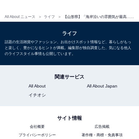
All About ニュース
ライフ
【山形県】「海岸沿いの雰囲気が最高…」夕陽が美しい温泉郷「湯野浜温泉」の魅力とは？ 名物の朝市も人気
ライフ
話題の生活雑貨やファッション、お出かけスポット情報など、暮らしがもっ
と楽しく、豊かになるヒントが満載。編集部が独自調査した、気になる他人
のライフスタイル事情も公開しています。
関連サービス
All About
All About Japan
イチオシ
サイト情報
会社概要
広告掲載
プライバシーポリシー
著作権・商標・免責事項