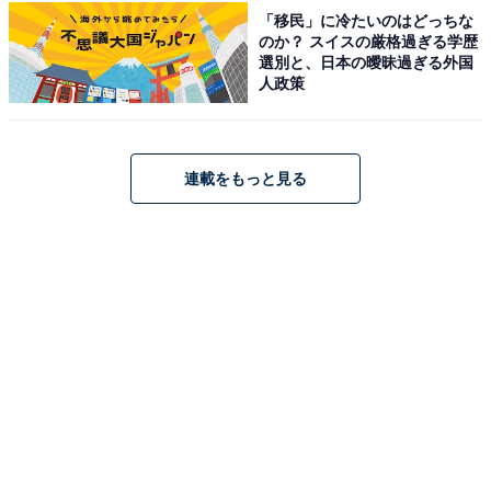
るAll About発のニュースメディアです。お金や仕事、恋愛、ITに関
...続きを読む
「移民」に冷たいのはどっちな
する疑問に対して専門家が分かりやすく回答するほか、エンタメ情
のか？ スイスの厳格過ぎる学歴
報やSNSで話題のトピックスを紹介しています。
選別と、日本の曖昧過ぎる外国
人政策
こちらもおすすめ
【山形県】「ジブリの世界観…」大正ロマン漂
う「銀山温泉」の魅力とは？ 1度は見たい絶景
連載をもっと見る
地