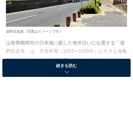
湯野浜温泉（写真はイメージです）
山形県鶴岡市の日本海に面した海岸沿いに位置する「湯
野浜温泉」は、天喜年間（1053〜1058年）に大きな海亀
が砂浜に湧き出る湯で傷を癒していたのを見て発見され
続きを読む
たと伝えられる、開湯1000年の歴史を誇る古湯です。
海岸沿いには高層のホテルや旅館が立ち並び、県内最大
級の温泉リゾート地として親しまれています。目の前に
は広大な「湯野浜海水浴場」があり、夏には海水浴はも
ちろん、ウィンドサーフィンや水上バイクなどのマリン
スポーツを楽しむ人々でにぎわいます。