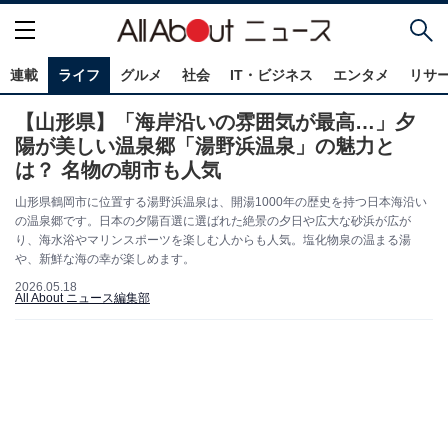
連載
ライフ
グルメ
社会
IT・ビジネス
エンタメ
リサ
【山形県】「海岸沿いの雰囲気が最高…」夕
陽が美しい温泉郷「湯野浜温泉」の魅力と
は？ 名物の朝市も人気
山形県鶴岡市に位置する湯野浜温泉は、開湯1000年の歴史を持つ日本海沿い
の温泉郷です。日本の夕陽百選に選ばれた絶景の夕日や広大な砂浜が広が
り、海水浴やマリンスポーツを楽しむ人からも人気。塩化物泉の温まる湯
や、新鮮な海の幸が楽しめます。
2026.05.18
All About ニュース編集部