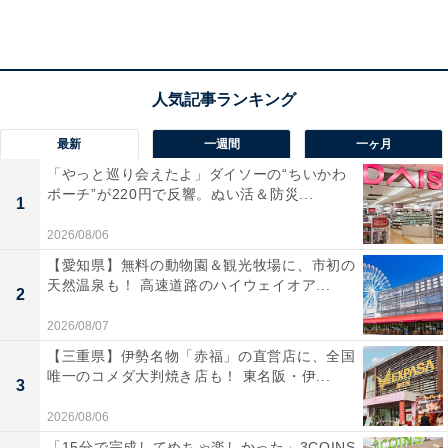
大水槽など、幻想的な世界が広がっています。
また、温泉街から徒歩圏内には、龍神信仰の寺として知
られる「龍澤山 善寳寺（ぜんぽうじ）」があり、曹洞宗
三大祈祷所の1つとして漁業・海運関係者をはじめ多く
最新
一週間
一ヶ月
の参拝客やパワースポット巡りの人々が訪れます。
「やっと巡り会えたよ」ダイソーの“ちいかわ
ポーチ”が220円で反響。ぬい活＆防災...
1
2026/08/06
【愛知県】無料の動物園＆観光牧場に、市初の
天然温泉も！ 高速道路のハイウェイオア...
2
2026/08/07
【三重県】伊勢名物「赤福」の直営店に、全国
唯一のコメダ大判焼き店も！ 東名阪・伊...
3
2026/08/06
「15分で完成してめちゃ楽しかった」3COINS