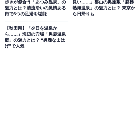
歩きが似合う「あつみ温泉」の
良い……」郡山の奥座敷「磐梯
魅力とは？清流沿いの風情ある
熱海温泉」の魅力とは？ 東京か
冬には、世界的に有名な「樹氷（スノーモンスター）」
街で3つの足湯を堪能
ら日帰りも
が山を埋め尽くし、ライトアップされた幻想的な光景を
【秋田県】「夕日を温泉か
楽しむことができます。アクティブに過ごした後は、温
ら……」海辺の穴場「男鹿温泉
泉街にある3つの共同浴場（上湯・下湯・川原湯）や、
郷」の魅力とは？ “男鹿なまは
200人が同時に入浴できる「大露天風呂」での湯めぐり
げ”で人気
がおすすめです。