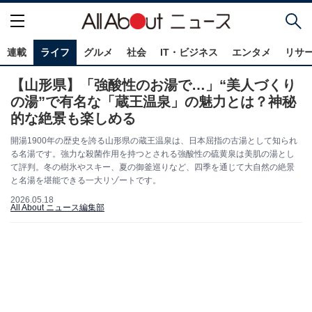
連載
ライフ
グルメ
社会
IT・ビジネス
エンタメ
リサ
【山形県】「強酸性のお湯で…」“美人づくり
の湯”で有名な「蔵王温泉」の魅力とは？神秘
的な絶景も楽しめる
開湯1900年の歴史を誇る山形県の蔵王温泉は、日本屈指の古湯として知られ
る名湯です。強力な殺菌作用を持つとされる強酸性の硫黄泉は美肌の湯とし
て評判。冬の樹氷やスキー、夏の御釜巡りなど、四季を通じて大自然の絶景
と名湯を堪能できる一大リゾートです。
2026.05.18
All About ニュース編集部