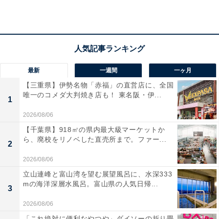
「美人づくりのお湯」
最新
一週間
一ヶ月
これまでにAll About ニュース編集部が実施したアンケー
【三重県】伊勢名物「赤福」の直営店に、全国
ト調査では、下記のような評価が寄せられています。
唯一のコメダ大判焼き店も！ 東名阪・伊...
1
2026/08/06
「温泉がモチーフのアニメに出てたから」（20代女
【千葉県】918㎡の県内最大級マーケットか
性／東京都）
ら、廃校をリノベした直売所まで。ファー...
2
2026/08/06
「雪のアクティビティとセットで行きたい」（40代
立山連峰と富山湾を望む展望風呂に、水深333
mの海洋深層水風呂。富山県の人気日帰...
女性／福島県）
3
2026/08/06
「これ絶対に便利なやつや」ダイソーの折り畳