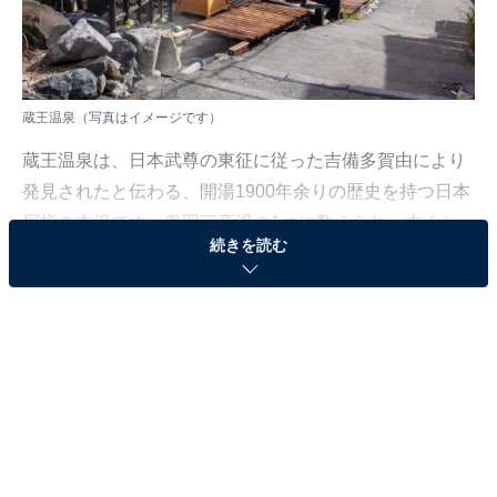
蔵王温泉（写真はイメージです）
蔵王温泉は、日本武尊の東征に従った吉備多賀由により
発見されたと伝わる、開湯1900年余りの歴史を持つ日本
屈指の古湯です。奥羽三高湯の1つに数えられ、古くか
続きを読む
ら多くの湯治客を癒してきました。
最大の特徴は、全国的にも珍しい強酸性の硫黄泉です。
少し熱めの乳白色のお湯で、「美肌の湯」「美人づくり
の湯」として知られています。
温泉街には、歴史を感じさせる旅館や土産物屋が立ち並
び、街角のいたるところから湯煙が立ち上る情緒豊かな