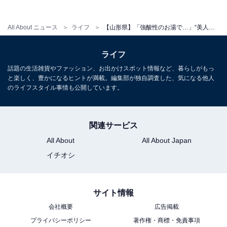
All About ニュース
ライフ
【山形県】「強酸性のお湯で…」“美人づくりの湯”で有名な「蔵王温泉」の魅力とは？神秘的な絶景も楽しめる
ライフ
話題の生活雑貨やファッション、お出かけスポット情報など、暮らしがもっ
と楽しく、豊かになるヒントが満載。編集部が独自調査した、気になる他人
のライフスタイル事情も公開しています。
関連サービス
All About
All About Japan
イチオシ
サイト情報
会社概要
広告掲載
プライバシーポリシー
著作権・商標・免責事項