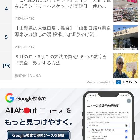
み式ランドリーバスケットが高評価「使わ...
「蔵王温泉は強酸性のお湯で美人づくりのお湯と呼
4
ばれているから」（20代男性／佐賀県）
2026/08/03
【山梨県の人気日帰り温泉】「山梨日帰り温泉
源泉かけ流しの湯 桜湯」は源泉かけ流...
5
あわせて読みたい
2026/08/05
1人旅で行きたいと思う「山形県の温泉地」
８月のロト6はこの方法で買え!!６つの数字が
ランキング！ 2位「蔵王温泉」を抑えた1位
『完全一致』する方法
は？【2026年調査】
PR
株式会社MURA
※掲載されている情報は記事公開時のものです。あらか
Recommended by
じめご了承ください。また、記事中の宿泊プランを予約
すると、売上の一部がオールアバウトに還元されること
があります。
この記事の執筆者：
All About ニュース編集
部