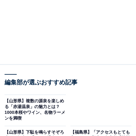
風景が広がっています。源泉かけ流しの宿が多いのも魅
力の1つです。
蔵王温泉周辺にある旅館・ホテルを楽天トラベルで見る
※本記事で紹介している商品の購入やサービスの利用により、売上の一部が
オールアバウトに還元されることがあります。
「蔵王温泉」周辺には何がある？
編集部が選ぶおすすめ記事
蔵王温泉周辺は、年間を通じて大自然を満喫できるアク
ティビティが充実しています。蔵王のシンボルである火
【山形県】複数の源泉を楽しめ
口湖「御釜」は、エメラルドグリーンの水をたたえた神
る「赤湯温泉」の魅力とは？
1000本桜やワイン、名物ラーメ
秘的な姿で訪れる人々を魅了します。また、ブナ林に囲
ンを満喫
まれた「ドッコ沼」や、360度の大パノラマを楽しめる
「蔵王ロープウェイ」も人気のスポットです。
【山形県】下駄を鳴らすそぞろ
【福島県】「アクセスもとても