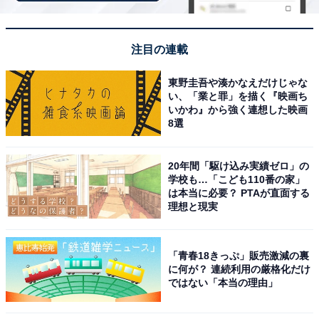
「All About ニュース」は、ネットの話題から世の中の動きまで、暮
らしの中にあふれる「なぜ？」「どうして？」を分かりやすく伝え
るAll About発のニュースメディアです。お金や仕事、恋愛、ITに関
注目の連載
...続きを読む
する疑問に対して専門家が分かりやすく回答するほか、エンタメ情
報やSNSで話題のトピックスを紹介しています。
東野圭吾や湊かなえだけじゃな
い、「業と罪」を描く『映画ち
こちらもおすすめ
いかわ』から強く連想した映画
8選
【山形県】「ジブリの世界観…」大正ロマン漂
う「銀山温泉」の魅力とは？ 1度は見たい絶景
地
20年間「駆け込み実績ゼロ」の
学校も…「こども110番の家」
は本当に必要？ PTAが直面する
理想と現実
「青春18きっぷ」販売激減の裏
に何が？ 連続利用の厳格化だけ
ではない「本当の理由」