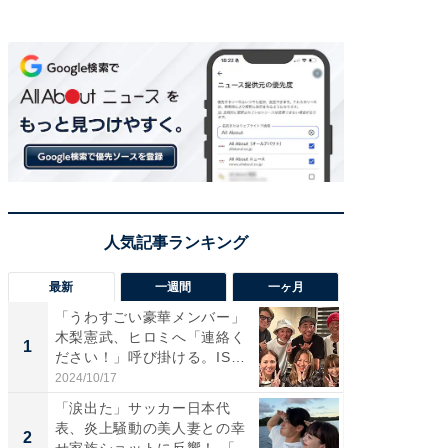
最新
一週間
一ヶ月
「うわすごい豪華メンバー」
「さす
木梨憲武、ヒロミへ「連絡く
は」高
1
1
ださい！」呼び掛ける。IS
災地を
S...
「カ...
2024/10/17
2026/08/0
「涙出た」サッカー日本代
「女の
表、炎上騒動の美人妻との幸
介、バ
2
2
せ家族ショットに反響！ 「最
らのプレ