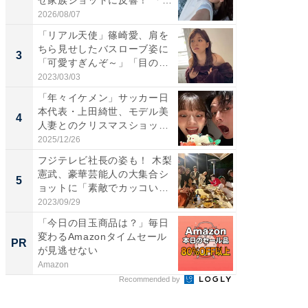
高...
愛...
2026/08/07
2026/08/0
「リアル天使」篠崎愛、肩を
「脚が
ちら見せしたバスローブ姿に
横川尚
3
3
「可愛すぎんぞ～」「目の表
ムキな姿
情...
刃...
2023/03/03
2026/08/0
「年々イケメン」サッカー日
「え、
本代表・上田綺世、モデル美
芸人、2
4
4
人妻とのクリスマスショット
エットに
に...
2025/12/26
2026/08/0
フジテレビ社長の姿も！ 木梨
「脳がバ
憲武、豪華芸能人の大集合シ
装姿が話
5
5
ョットに「素敵でカッコい
のお父さ
い...
2023/09/29
2026/08/0
「今日の目玉商品は？」毎日
特別な名
変わるAmazonタイムセール
で選ぶR
PR
PR
が見逃せない
Amazon
ReFa GIN
Recommended by