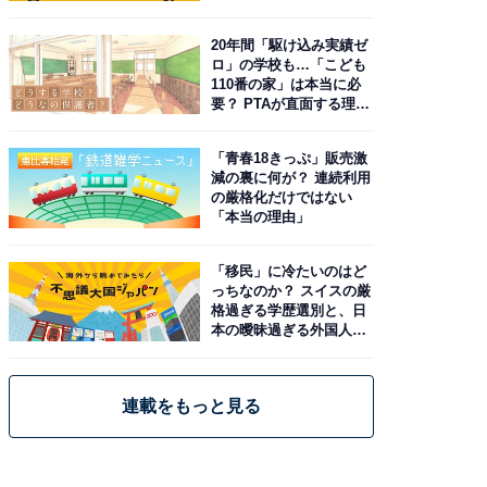
20年間「駆け込み実績ゼ
ロ」の学校も…「こども
110番の家」は本当に必
要？ PTAが直面する理想
と現実
「青春18きっぷ」販売激
減の裏に何が？ 連続利用
の厳格化だけではない
「本当の理由」
「移民」に冷たいのはど
っちなのか？ スイスの厳
格過ぎる学歴選別と、日
本の曖昧過ぎる外国人政
策
連載をもっと見る