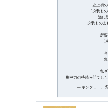
史上初の
『扮装もの
遂に
扮装ものまねで
所要
1
今
集
私ギ
集中力の持続時間でし
— キンタロー。🌎 (