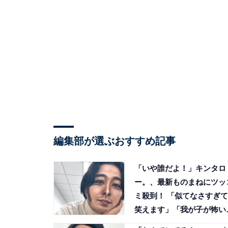
編集部が選ぶおすすめ記事
「いや誰だよ！」キンタロ
ー。、最新ものまねにツッ
ミ殺到！ 「似てなさすぎて
笑えます」「我が子が怖い
と」