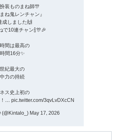
扮装ものまね師🎊
まね鬼レンチャン』
達成しました🙌
10連チャン🍾🎊🎉
時間は最高の
4時間16分✨
世紀最大の
中力の持続
ネス史上初の
た！…
pic.twitter.com/3qvLvDXcCN
@Kintalo_)
May 17, 2026