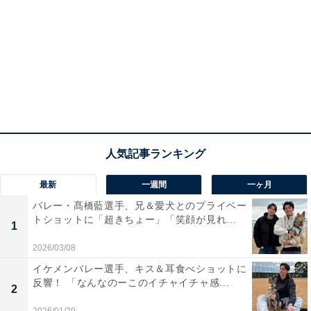
最新
一週間
一ヶ月
バレー・髙橋藍選手、兄＆愛犬とのプライベー
トショットに「超きちょー」「笑顔が見れ...
1
2026/03/08
イケメンバレー選手、キス＆耳食べショットに
反響！ 「なんなのーこのイチャイチャ感...
2