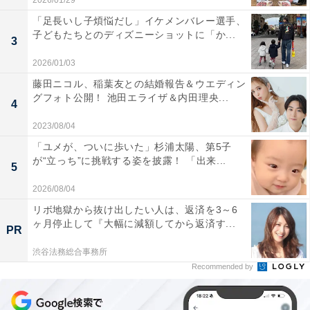
2026/01/29
「足長いし子煩悩だし」イケメンバレー選手、
子どもたちとのディズニーショットに「か...
3
2026/01/03
藤田ニコル、稲葉友との結婚報告＆ウエディン
グフォト公開！ 池田エライザ＆内田理央...
4
2023/08/04
「ユメが、ついに歩いた」杉浦太陽、第5子
が“立っち”に挑戦する姿を披露！ 「出来...
5
2026/08/04
リボ地獄から抜け出したい人は、返済を3～6
ヶ月停止して『大幅に減額してから返済す...
PR
渋谷法務総合事務所
Recommended by