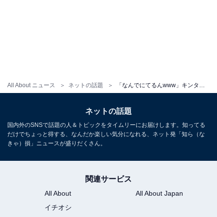
All About ニュース
ネットの話題
「なんでにてるんwww」キンタロー。、超人気歌手の物まねメイクに反響！ 「笑うの通り越して尊敬する」
ネットの話題
国内外のSNSで話題の人＆トピックをタイムリーにお届けします。知ってる
だけでちょっと得する、なんだか楽しい気分になれる、ネット発「知ら（な
きゃ）損」ニュースが盛りだくさん。
関連サービス
All About
All About Japan
イチオシ