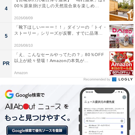
天童では、温泉街のレンタサイクルや市内観光施設を周
00％源泉掛け流しの天然混合泉を楽しめ...
4
遊する無料の「観光駅馬車」などを利用して、山形の豊
2026/08/09
かな自然と歴史、多様な食を五感で満喫することができ
「靴下ほしいーーー！！」ダイソーの「トイ・
ます。
ストーリー」シリーズが反響。すでに品薄...
5
2026/08/10
「え、こんなセールやってたの？」80％OFF
以上が続々登場！Amazonの本気が...
PR
Amazon
Recommended by