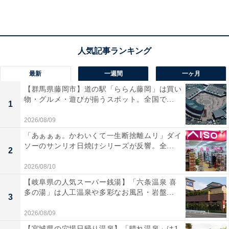
春には、人間が本物の駒となって対局を行う天童の名物
行事「人間将棋」が開催され、街全体がより一層の盛り
上がりを見せます。
最新
一週間
一ヶ月
また、天童は「フルーツ王国」としても名高く、6月中
【群馬県藤岡市】道の駅「ららん藤岡」は買い
旬からのさくらんぼを皮切りに、桃、ぶどう、りんご、
物・グルメ・遊びが揃うスポット。全国で...
そして日本一の収穫高を誇るラ・フランスまで、例年6
1
月から11月にかけて観光果樹園での果物狩りが次々と楽
2026/08/09
しめます。
「あぁぁぁ。かわいくて一生断捨離ムリ」ダイ
ソーのサンリオ日焼けシリーズが反響。全...
2
さらに、車で約10〜15分の場所には、松尾芭蕉の句で有
2026/08/10
名な山寺（宝珠山立石寺）や、縁結びのご利益で知られ
【岐阜県の人気スーパー銭湯】「六条温泉 喜
座禅体験もできる「若松寺」といった歴史ある名刹が位
多の湯」は人工温泉や多彩なお風呂・岩盤...
3
置しています。
2026/08/09
【宮城県の穴場日帰り温泉】「晴れ温泉」は1