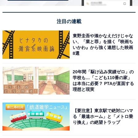
「景色が綺麗で快適」
これまでにAll About ニュース編集部が実施したアンケー
注目の連載
ト調査では、下記のような評価が寄せられています。
東野圭吾や湊かなえだけじゃな
い、「業と罪」を描く『映画ち
「すごく景色が綺麗で快適だからです」（30代女性
いかわ』から強く連想した映画
8選
／兵庫県）
20年間「駆け込み実績ゼロ」の
学校も…「こども110番の家」
は本当に必要？ PTAが直面する
「自然が豊かで癒されそう」（40代男性／千葉県）
理想と現実
【要注意】東京駅で絶対にハマ
「雪景色を眺めながら温泉に浸かりたい」（50代男
る「最遠ホーム」と「メトロ乗
性／千葉県）
り換え」の絶望トラップ