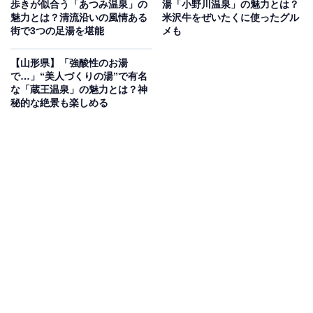
歩きが似合う「あつみ温泉」の
湯「小野川温泉」の魅力とは？
魅力とは？清流沿いの風情ある
米沢牛をぜいたくに使ったグル
街で3つの足湯を堪能
メも
※本記事で紹介している商品の購入やサービスの利用により、売上の一部が
オールアバウトに還元されることがあります。
【山形県】「強酸性のお湯
で…」“美人づくりの湯”で有名
「天童温泉」周辺には何がある？
な「蔵王温泉」の魅力とは？神
秘的な絶景も楽しめる
天童温泉周辺では、全国の95％の生産量を誇る「将棋
駒」の文化に触れられます。温泉街の歩道や足湯、案内
板、ポスト、マンホールにいたるまで、あちらこちらに
将棋駒のモチーフが点在しており、将棋駒を探しながら
レトロでユニークな散策が楽しめます。
さらに、駒の工房での実演見学や、将棋駒に筆で文字を
記入する「書き駒体験」、伝統の技が光る将棋駒がずら
りと並ぶ「天童市将棋史料館」などディープな将棋文化
を体験できます。