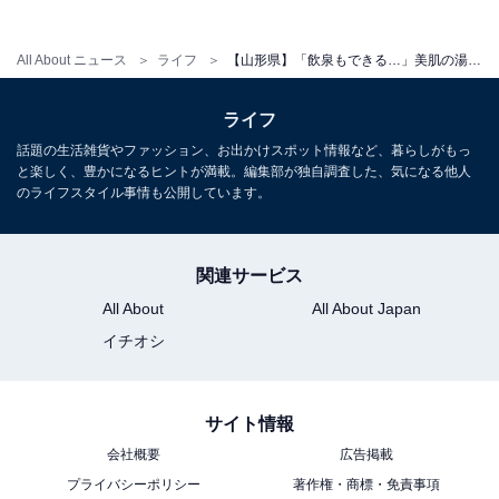
こちらもおすすめ
【山形県】「ジブリの世界観…」大正ロマン漂
All About ニュース
ライフ
【山形県】「飲泉もできる…」美肌の湯として知られる「天童温泉」の魅力とは？ レトロな将棋駒の街散策も
う「銀山温泉」の魅力とは？ 1度は見たい絶景
地
ライフ
話題の生活雑貨やファッション、お出かけスポット情報など、暮らしがもっ
と楽しく、豊かになるヒントが満載。編集部が独自調査した、気になる他人
のライフスタイル事情も公開しています。
関連サービス
All About
All About Japan
イチオシ
サイト情報
会社概要
広告掲載
プライバシーポリシー
著作権・商標・免責事項