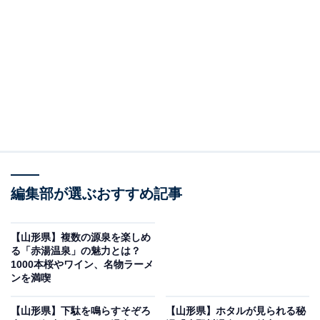
山など県内周遊観光の宿泊拠点として大きく発展を遂げ
てきました。
お湯は無色透明でさらさらとした優しい肌触りが特徴
で、「美肌の湯」として女性客にも人気があります。入
浴による適応症には、神経痛や筋肉痛、関節痛、冷え
性、疲労回復などが挙げられます。また、天童温泉は飲
泉も可能です。
宿は、近代的な大型ホテルから純和風の落ち着いた老舗
編集部が選ぶおすすめ記事
旅館まで個性豊か。温泉街には「天の湯」「童の湯」
「駒の湯」という3カ所の足湯が整備されており、足湯
【山形県】複数の源泉を楽しめ
に浸かりながらのんびりと街歩きを楽しめる、旅情あふ
る「赤湯温泉」の魅力とは？
れる風情が広がっています。
1000本桜やワイン、名物ラーメ
ンを満喫
【山形県】下駄を鳴らすそぞろ
【山形県】ホタルが見られる秘
天童温泉周辺にある旅館・ホテルを楽天トラベルで見る