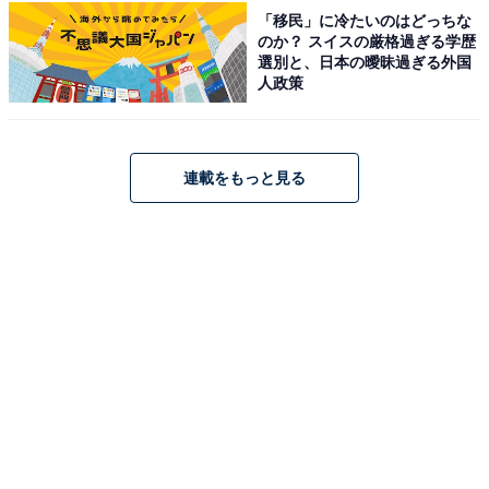
※All About ニュース編集部が実施した「冬に行きたい温
「移民」に冷たいのはどっちな
のか？ スイスの厳格過ぎる学歴
泉地」に関するアンケートより抜粋（調査期間：2026年
選別と、日本の曖昧過ぎる外国
1月14～15日、回答者250人）
人政策
※掲載されている情報は記事公開時のものです。あらか
じめご了承ください。また、記事中の宿泊プランを予約
連載をもっと見る
すると、売上の一部がオールアバウトに還元されること
があります。
この記事の執筆者：
All About ニュース編集
部
「All About ニュース」は、ネットの話題から世の中の動きまで、暮
らしの中にあふれる「なぜ？」「どうして？」を分かりやすく伝え
るAll About発のニュースメディアです。お金や仕事、恋愛、ITに関
...続きを読む
する疑問に対して専門家が分かりやすく回答するほか、エンタメ情
報やSNSで話題のトピックスを紹介しています。