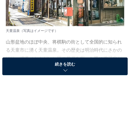
天童温泉（写真はイメージです）
山形盆地のほぼ中央、将棋駒の街として全国的に知られ
る天童市に湧く天童温泉。その歴史は明治時代にさかの
ぼり、灌漑（かんがい）用の井戸を掘った際に微温水が
続きを読む
湧き出たのが始まりとされています。
当初は「鎌田温泉」と呼ばれていましたが、明治44年に
田んぼの中から高温の源泉が掘り当てられ、大正13年に
現在の「天童温泉」へと改称されました。
そして、山形県のほぼ中央に位置する立地条件と交通ア
クセスに恵まれていることから、蔵王や最上川、出羽三