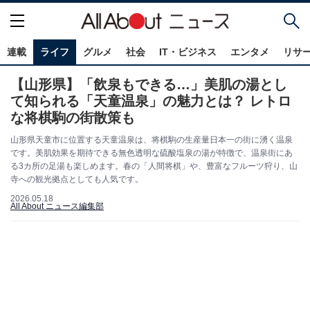
連載
ライフ
グルメ
社会
IT・ビジネス
エンタメ
リサ
【山形県】「飲泉もできる…」美肌の湯とし
て知られる「天童温泉」の魅力とは？ レトロ
な将棋駒の街散策も
山形県天童市に位置する天童温泉は、将棋駒の生産量日本一の街に湧く温泉
です。美肌効果を期待できる無色透明な硫酸塩泉の湯が特徴で、温泉街にあ
る3カ所の足湯も楽しめます。春の「人間将棋」や、豊富なフルーツ狩り、山
寺への観光拠点としても人気です。
2026.05.18
All About ニュース編集部