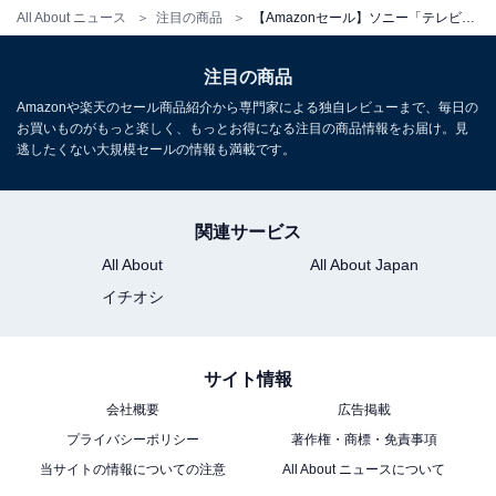
All About ニュース
注目の商品
【Amazonセール】ソニー「テレビ」が特別価格で登場中【5月18日】
ソニー「WF-1000XM6」
注目の商品
Amazonや楽天のセール商品紹介から専門家による独自レビューまで、毎日の
お買いものがもっと楽しく、もっとお得になる注目の商品情報をお届け。見
逃したくない大規模セールの情報も満載です。
関連サービス
All About
All About Japan
ソニー(SONY) WF-1000XM6 ブラック ワイヤレスイヤホ
ン Bluetooth ハイレゾ 世界最高クラスノイズキャンセリ
イチオシ
ング 外音取り込み 高性能マイク 通話品質 LDAC IPX4防
滴 マルチポイント ロングバッテリー WF-1000XM6 BZ
Amazonで見る
サイト情報
会社概要
広告掲載
プライバシーポリシー
著作権・商標・免責事項
ソニー「WF-LC900」
当サイトの情報についての注意
All About ニュースについて