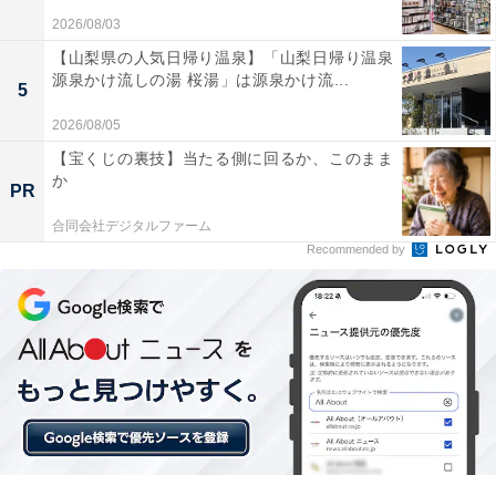
載し、立体音響技術「Dolby Atmos」にも対応している
2026/08/03
ため、映画やライブ映像を包み込まれるような臨場感で
【山梨県の人気日帰り温泉】「山梨日帰り温泉
楽しめます。国内大手メーカーの安心感と最新のスマー
源泉かけ流しの湯 桜湯」は源泉かけ流...
5
ト機能を備えた、リビングの主役にふさわしい大画面テ
2026/08/05
レビです！
【宝くじの裏技】当たる側に回るか、このまま
か
PR
ソニー「ブラビア KJ-65X75WL」の口コミは？
合同会社デジタルファーム
ソニー「ブラビア KJ-65X75WL」には以下のような口コ
Recommended by
ミが寄せられています。
65インチの大画面は大迫力で、映画やスポーツ観戦
の楽しさが倍増しました。ソニーらしい自然で鮮や
かな発色にとても満足しています
Google TVの動作が非常にサクサクでストレスがあ