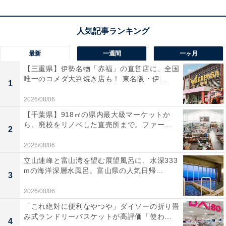
期は明らかにされておらず、
在庫がなくなり次第終了す
る可能性もあります
。
この商品のおすすめポイントは？
最新
一週間
一ヶ月
リビングを大迫力の映画館に変える、
ソニー・ブラビア
【三重県】伊勢名物「赤福」の直営店に、全国
の65インチ4K液晶テレビ
です。10畳以上の広いリビン
唯一のコメダ大判焼き店も！ 東名阪・伊...
1
グに最適な大画面で、ソニーが誇る高画質プロセッサー
2026/08/06
「X1」を搭載。ネット動画や地上デジタル放送など、あ
【千葉県】918㎡の県内最大級マーケットか
らゆる映像をリアルタイムで分析し、色の鮮やかさとコ
ら、廃校をリノベした直売所まで。ファー...
2
ントラストを向上させ美しい4K画質へとアップスキャン
2026/08/06
してくれます。
立山連峰と富山湾を望む展望風呂に、水深333
mの海洋深層水風呂。富山県の人気日帰...
OSには便利な
「Google TV」を採用
しており、YouTube
3
やNetflix、Amazon Prime Videoなどの主要な動画配信サ
2026/08/06
ービスへボタンひとつでスムーズにアクセス可能。音質
「これ絶対に便利なやつや」ダイソーの折り畳
み式ランドリーバスケットが高評価「使わ...
面では、音の歪みを抑えた「X-Balanced Speaker」を搭
4