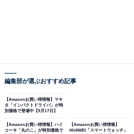
※以下のセール情報は5月18日20時現在のものです。値
段の変更、売り切れの場合もあります。
この記事の執筆者：
All About ニュース お買
いもの部
編集部が選ぶおすすめ記事
Amazonのセール商品から売れ筋ランキングまで、毎日のお買いも
のがもっと楽しく、もっとお得になる情報をお届け。編集部員によ
る独自レビューなど、ここでしか手に入らない情報も満載です。
...続きを読む
【Amazonお買い得情報】マキ
タ「インパクトドライバ」が特
※本記事で紹介している商品の購入やサービスの利用により、売上の一部が
別価格で登場中【5月17日】
オールアバウトに還元されることがあります。
【Amazonお買い得情報】ハイ
【Amazonお買い得情報】
ソニーの「テレビ」が“今だけ”の限定価格に！
コーキ「丸のこ」が特別価格で
HUAWEI「スマートウォッチ」