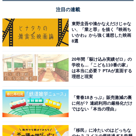
りません。リモコンのボタンから一瞬で各種サブス
注目の連載
ク動画に飛べるので、家族みんなで毎日使っていま
東野圭吾や湊かなえだけじゃな
す
い、「業と罪」を描く『映画ち
いかわ』から強く連想した映画
8選
このサイズとしてはコストパフォーマンスが非常に
20年間「駆け込み実績ゼロ」の
高いモデルだと思います。人の声が聞き取りやす
学校も…「こども110番の家」
く、音質も内蔵スピーカーとしては十分綺麗です
は本当に必要？ PTAが直面する
理想と現実
大画面でネット動画や映画を心ゆくまで堪能したい人
「青春18きっぷ」販売激減の裏
や、リビングのテレビをスマートテレビに買い替えて家
に何が？ 連続利用の厳格化だけ
族でのエンタメ時間を充実させたい人には、間違いなく
ではない「本当の理由」
おすすめの一台です。
「移民」に冷たいのはどっちな
あわせて読みたい
のか？ スイスの厳格過ぎる学歴