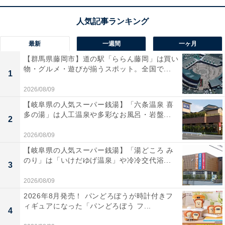
この商品のおすすめポイントは？
マキタの国内最高峰を誇る、18V仕様の本格的な充電式
インパクトドライバです。
全周リング発光のLEDライト
最新
一週間
一ヶ月
を搭載
しており、暗い作業環境でも影ができにくく手元
【群馬県藤岡市】道の駅「ららん藤岡」は買い
を明るく照らします。ヘッド部分が非常にスリムでコン
物・グルメ・遊びが揃うスポット。全国で...
1
パクトなので、
隅打ちや狭い場所での作業が劇的にスム
2026/08/09
ーズ
になりますよ！
【岐阜県の人気スーパー銭湯】「六条温泉 喜
多の湯」は人工温泉や多彩なお風呂・岩盤...
直感的に操作できる「後方配置操作パネル」を採用し、
2
作業しながらのモード切り替えも思いのまま。無駄を削
2026/08/09
ぎ落としたスタイリッシュな
「オリーブ」カラーのデザ
【岐阜県の人気スーパー銭湯】「湯どころ み
のり」は「いけだゆげ温泉」や冷冷交代浴...
イン
は、所有する満足感も満たしてくれますね。
3
2026/08/09
マキタ「充電式インパクトドライバ TD173DZO」の
2026年8月発売！ パンどろぼうが時計付きフ
口コミは？
ィギュアになった「パンどろぼう フ...
4
マキタ「充電式インパクトドライバ TD173DZO」には以