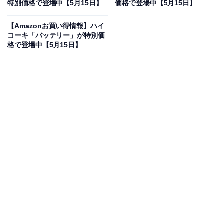
33％オフで登場
特別価格で登場中【5月15日】
価格で登場中【5月15日】
【Amazonお買い得情報】ハイ
コーキ「バッテリー」が特別価
格で登場中【5月15日】
マキタ(Makita) 充電式インパクトドライバ（オリ-ブ） 18
Ｖ バッテリ・充電器・ケース別売 TD173DZO
Amazonで見る
マキタのインパクトドライバ「TD173DZO」は現在33％
オフの特別価格・税込1万9850円販売中です。