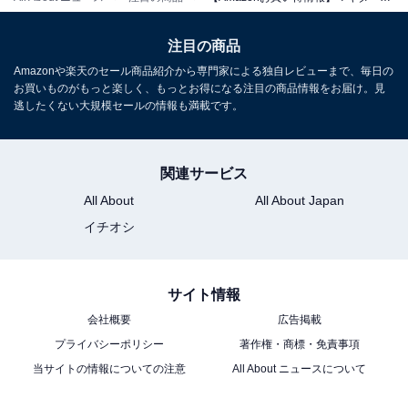
Amazonで見る
注目の商品
Amazonや楽天のセール商品紹介から専門家による独自レビューまで、毎日の
マキタ「TW004GRDX」
お買いものがもっと楽しく、もっとお得になる注目の商品情報をお届け。見
逃したくない大規模セールの情報も満載です。
関連サービス
All About
All About Japan
イチオシ
マキタ(Makita) 40Vmax充電式インパクトレンチ 2.5Ah
バッテリ2本・充電器・ケース付 TW004GRDX
サイト情報
Amazonで見る
会社概要
広告掲載
プライバシーポリシー
著作権・商標・免責事項
当サイトの情報についての注意
All About ニュースについて
マキタ「TW300RDGX」