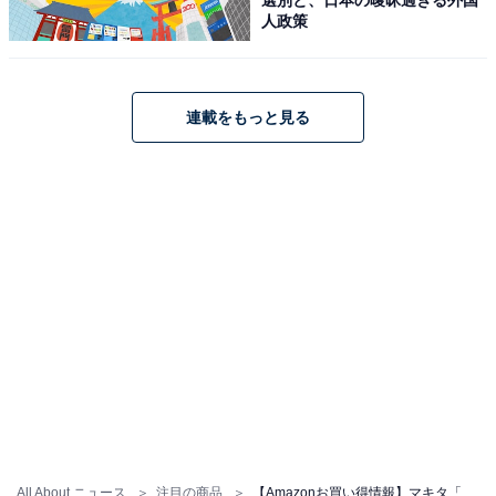
人政策
連載をもっと見る
【今日チェックしたい】マキタの人気商品5選
マキタ「TW700DRGX」
マキタ(Makita) 充電式インパクトレンチ 18V6Ah バッテ
リ2本・充電器・ケース付 TW700DRGX
All About ニュース
注目の商品
【Amazonお買い得情報】マキタ「インパクトドライバ」が特別価格で登場中【5月17日】