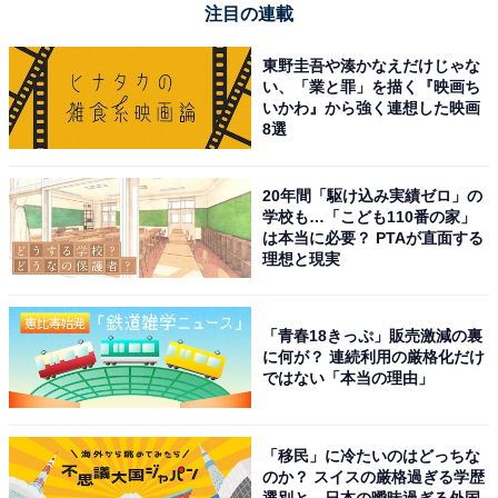
注目の連載
精度の高いDIYや本格的な現場作業で最高のパフォーマ
東野圭吾や湊かなえだけじゃな
い、「業と罪」を描く『映画ち
ンスを発揮したい人や、機能美あふれる頑丈な工具にこ
いかわ』から強く連想した映画
だわりたい人には、おすすめの商品といえそうです。
8選
あわせて読みたい
20年間「駆け込み実績ゼロ」の
【Amazonお買い得情報】マーシャル
学校も…「こども110番の家」
「Bluetoothスピーカー」が特別価格で登場
は本当に必要？ PTAが直面する
中【5月15日】
理想と現実
「青春18きっぷ」販売激減の裏
に何が？ 連続利用の厳格化だけ
ではない「本当の理由」
「移民」に冷たいのはどっちな
のか？ スイスの厳格過ぎる学歴
選別と、日本の曖昧過ぎる外国