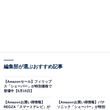
※以下のセール情報は5月17日20時現在のものです。値
段の変更、売り切れの場合もあります。
この記事の執筆者：
All About ニュース お買
いもの部
編集部が選ぶおすすめ記事
Amazonのセール商品から売れ筋ランキングまで、毎日のお買いも
のがもっと楽しく、もっとお得になる情報をお届け。編集部員によ
る独自レビューなど、ここでしか手に入らない情報も満載です。
...続きを読む
【Amazonセール】フィリップ
ス「シェーバー」が特別価格で
※本記事で紹介している商品の購入やサービスの利用により、売上の一部が
登場中【5月15日】
オールアバウトに還元されることがあります。
【Amazonお買い得情報】
【Amazonお買い得情報】パナ
マキタの「インパクトドライバ」が限定価格に！
REGZA「スマートテレビ」が
ソニック「シェーバー」が特別