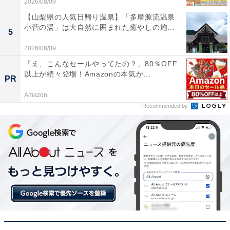
2026/08/09
下のような口コミが寄せられています。
【山梨県の人気日帰り温泉】「多摩源流温泉
小菅の湯」は大自然に囲まれた癒やしの施...
5
全周リングライトが思った以上に明るく、夜間や屋
2026/08/09
根裏などの暗い場所でもストレスなくネジ締めがで
「え、こんなセールやってたの？」80％OFF
きます
以上が続々登場！Amazonの本気が...
PR
Amazon
Recommended by
ヘッドがかなり短いので壁際ギリギリの作業も楽々
ですし、軸ブレも極限まで抑えられていて驚きまし
た
オリーブの色合いがミリタリー風で最高にカッコよ
く、現場でもガレージでも使うたびに気分が上がり
ます