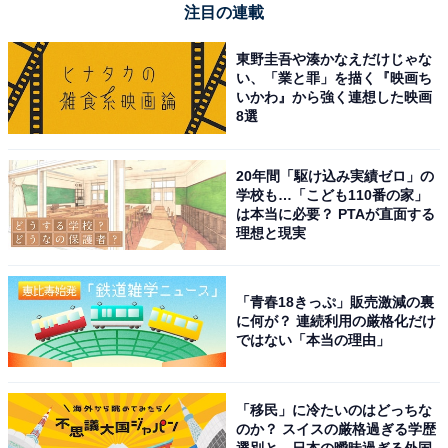
注目の連載
すすめの商品です。
東野圭吾や湊かなえだけじゃな
あわせて読みたい
い、「業と罪」を描く『映画ち
いかわ』から強く連想した映画
【Amazonお買い得情報】Anker「オープン
8選
イヤーヘッドホン」が特別価格で登場中【5
月16日】
20年間「駆け込み実績ゼロ」の
学校も…「こども110番の家」
は本当に必要？ PTAが直面する
理想と現実
「青春18きっぷ」販売激減の裏
に何が？ 連続利用の厳格化だけ
ではない「本当の理由」
「移民」に冷たいのはどっちな
のか？ スイスの厳格過ぎる学歴
選別と、日本の曖昧過ぎる外国