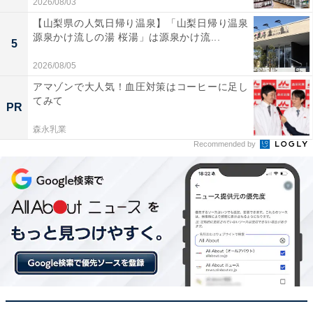
2026/08/03
磨けるので朝の時短に最高です
【山梨県の人気日帰り温泉】「山梨日帰り温泉
源泉かけ流しの湯 桜湯」は源泉かけ流...
5
2026/08/05
電池式なので充電器を旅行に持っていく必要がな
アマゾンで大人気！血圧対策はコーヒーに足し
く、どこでも使えるのが非常に便利。本体も適度な
てみて
PR
太さで握りやすいです
森永乳業
Recommended by
価格がとてもリーズナブルなので、電動歯ブラシの
お試しとして購入しましたが大正解でした。替えブ
ラシの種類が豊富なのも嬉しいです
「手磨きから電動歯ブラシにステップアップしてみた
い」というビギナーの方や、出張・旅行用として携帯性
に優れたタフな1本を探している人には、間違いなくお