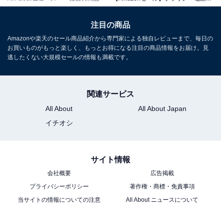
注目の商品
ブラウン「CCR8」
Amazonや楽天のセール商品紹介から専門家による独自レビューまで、毎日の
お買いものがもっと楽しく、もっとお得になる注目の商品情報をお届け。見
逃したくない大規模セールの情報も満載です。
関連サービス
All About
All About Japan
イチオシ
【正規品】ブラウン 洗浄液 8個入 シェーバー アルコール
CCR8【Amazon.co.jp限定】
Amazonで見る
サイト情報
会社概要
広告掲載
プライバシーポリシー
著作権・商標・免責事項
ブラウン「ボディグルーマー PRO X XT5300-b」
当サイトの情報についての注意
All About ニュースについて