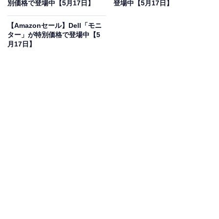
別価格で登場中【5月17日】
登場中【5月17日】
【Amazon.co.jp 限定】ブラウン 電動歯ブラシ オーラル
B プラックコントロール ブラック DB5.510
【Amazonセール】Dell「モニ
Amazonで見る
ター」が特別価格で登場中【5
月17日】
ブラウンの電動歯ブラシ「オーラルB プラックコントロ
ール DB5.510」は現在5％オフの特別価格・税込2195円
で販売中。タイムセールの終了時期は明らかにされてお
らず、
在庫がなくなり次第終了する可能性もあります
。
この商品のおすすめポイントは？
「オーラルB」のテクノロジーを、驚くほど手軽に体験
できる
Amazon.co.jp限定の乾電池式電動歯ブラシ
です。
充電器が不要なため、洗面所がコードでごちゃつくこと
もなく、旅行や出張、オフィスへの持ち運びにも抜群の
機動力を発揮します。