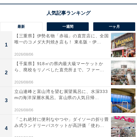
最大の特徴は、オーラルB独自の
「丸型回転ブラシ」
を
採用している点。丸型のブラシが歯を1本ずつ包み込
最新
一週間
一ヶ月
み、手磨きでは真似できない高速回転（毎分約9000回
【三重県】伊勢名物「赤福」の直営店に、全国
転）によって、歯垢を物理的に叩き落とします。手で磨
唯一のコメダ大判焼き店も！ 東名阪・伊...
くよりも圧倒的に短い時間でツルツルの歯に仕上げるこ
1
とができ、電動歯ブラシが初めての方の入門機としても
2026/08/06
これ以上ないコストパフォーマンスを誇る一台です！
【千葉県】918㎡の県内最大級マーケットか
ら、廃校をリノベした直売所まで。ファー...
2
ブラウン「オーラルB プラックコントロール
2026/08/06
DB5.510」の口コミは？
立山連峰と富山湾を望む展望風呂に、水深333
mの海洋深層水風呂。富山県の人気日帰...
ブラウン「オーラルB プラックコントロール DB5.510」
3
には以下のような口コミが寄せられています。
2026/08/06
「これ絶対に便利なやつや」ダイソーの折り畳
手でゴシゴシ磨いていた頃に比べて、磨き終わりの
み式ランドリーバスケットが高評価「使わ...
4
歯のツルツル感が全く違います。短時間できれいに