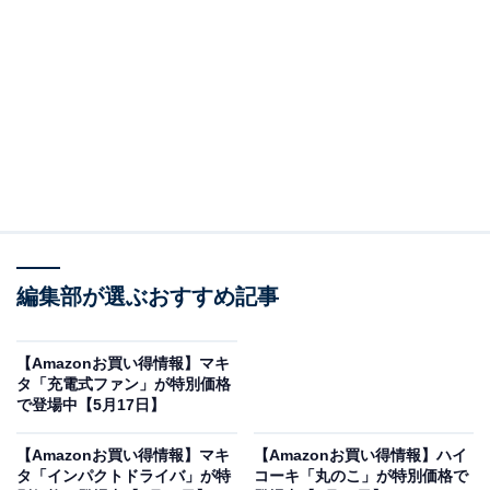
※以下のセール情報は5月18日17時45分現在のもので
す。値段の変更、売り切れの場合もあります。
※本記事で紹介している商品の購入やサービスの利用により、売上の一部が
オールアバウトに還元されることがあります。
ブラウンの「電動歯ブラシ」が“今だけ”の限定価
格に！ 5％オフで登場
編集部が選ぶおすすめ記事
【Amazonお買い得情報】マキ
タ「充電式ファン」が特別価格
で登場中【5月17日】
【Amazonお買い得情報】マキ
【Amazonお買い得情報】ハイ
タ「インパクトドライバ」が特
コーキ「丸のこ」が特別価格で