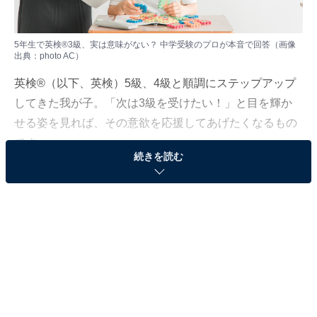
5年生で英検®3級、実は意味がない？ 中学受験のプロが本音で回答（画像
出典：photo AC）
英検®（以下、英検）5級、4級と順調にステップアップ
してきた我が子。「次は3級を受けたい！」と目を輝か
せる姿を見れば、その意欲を応援してあげたくなるもの
です。
続きを読む
しかし、受験塾の4科目が本格化する5年生の現実は甘く
ありません。算数の宿題に追われ、理科の暗記にも苦戦
する毎日。ここに英検の対策まで加えたら、受験勉強の
土台が崩れてしまうのでは……と不安がよぎることもあ
るでしょう。
「英検利用入試が増えている」と聞けばやめる決断はし