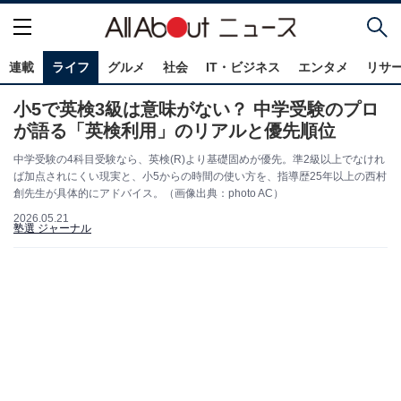
連載
ライフ
グルメ
社会
IT・ビジネス
エンタメ
リサ
小5で英検3級は意味がない？ 中学受験のプロ
が語る「英検利用」のリアルと優先順位
中学受験の4科目受験なら、英検(R)より基礎固めが優先。準2級以上でなけれ
ば加点されにくい現実と、小5からの時間の使い方を、指導歴25年以上の西村
創先生が具体的にアドバイス。（画像出典：photo AC）
2026.05.21
塾選 ジャーナル