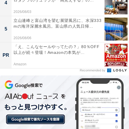
ロダクツのリュックが「高見えする」の...
4
中学受験でどれほどの価値があるのかという点です。準
2026/08/03
2級以上でなければ加点されない学校も多いと聞く中
立山連峰と富山湾を望む展望風呂に、水深333
で、3級のために時間を割くべきなのか、それとも4科目
mの海洋深層水風呂。富山県の人気日帰...
5
に専念すべきなのか、優先順位を決めきれずにいます。
2026/08/06
「え、こんなセールやってたの？」80％OFF
以上が続々登場！Amazonの本気が...
PR
Amazon
Recommended by