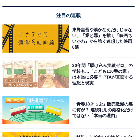
中学受験の英検利用入試、実際どれくらい有利に
注目の連載
なる？
東野圭吾や湊かなえだけじゃな
2026年現在、
首都圏の私立中学約300校のうち、英検取
い、「業と罪」を描く『映画ち
いかわ』から強く連想した映画
得による加点や優遇措置、英語選択入試を採用している
8選
のはおよそ150校
。該当するのは四谷大塚・日能研の偏
差値50以下の学校で、英語教育など独自のカリキュラム
20年間「駆け込み実績ゼロ」の
に力を入れている学校が中心です。
学校も…「こども110番の家」
は本当に必要？ PTAが直面する
理想と現実
英検受験の低年齢化も進んでおり、今や準1級、最低で
も準2級を取得していなければ中学受験でアドバンテー
ジを得るのは難しいといわれています。
「青春18きっぷ」販売激減の裏
に何が？ 連続利用の厳格化だけ
ではない「本当の理由」
実際に英検を武器にしているご家庭では、小学校低学年
のうちに2級〜準1級を取得済みというケースが多く、2
科目受験や英語1科目入試といった受験スタイルを選ぶ
「移民」に冷たいのはどっちな