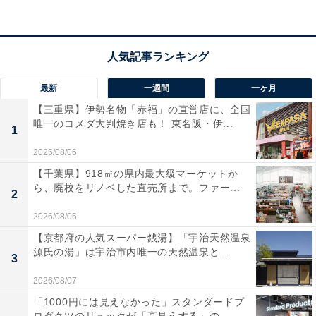
宿題に時間がかかると集中力が切れてしまうことがあ
り、気持ちの切り替えに時間がかかることがあります。
【今回のお悩み】
最新
一週間
一ヶ月
ペンネーム：どんぐりママさん（小学5年生 保護者）
【三重県】伊勢名物「赤福」の直営店に、全国
中学受験を見据え、英検をこのまま続けるべきか悩んで
唯一のコメダ大判焼き店も！ 東名阪・伊...
1
います。娘はこれまでに英検5級・4級を取得しており、
英語学習自体には前向きです。本人も「次は3級を受け
2026/08/06
たい」と意欲を見せています。
【千葉県】918㎡の県内最大級マーケットか
ら、廃校をリノベした直売所まで。ファー...
2
現在は早稲田アカデミーに通っており、4年生になって
2026/08/06
から塾の4科目（国算理社）の宿題量が一気に増えまし
【京都府の人気スーパー銭湯】「宇治天然温泉
た。特に算数の平面図形や理科の暗記に苦戦しており、
源氏の湯」は宇治市内唯一の天然温泉と...
3
平日は塾の復習だけで手一杯な状況です。
2026/08/07
「1000円には見えなかった」スタンダードプ
一番迷っているのは、5年生の今、英検3級を取ることに