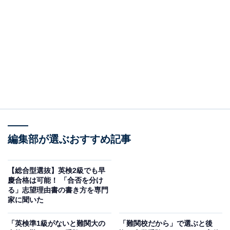
づらく、「準2級以上でなければ加点されない」と聞け
ば3級の意味もわからなくなる。我が子の頑張りを見て
きたからこそ、簡単には決められない問題です。
今回は、早稲田アカデミ―・駿台などで25年以上受験指
導に携わる西村創先生に、中学受験における英検の位置
づけと、5年生からの優先順位の考え方を伺いました。
塾の4科目が忙しくなる中で、英検3級に挑戦すべ
き？
編集部が選ぶおすすめ記事
【総合型選抜】英検2級でも早
慶合格は可能！ 「合否を分け
る」志望理由書の書き方を専門
家に聞いた
「英検準1級がないと難関大の
「難関校だから」で選ぶと後