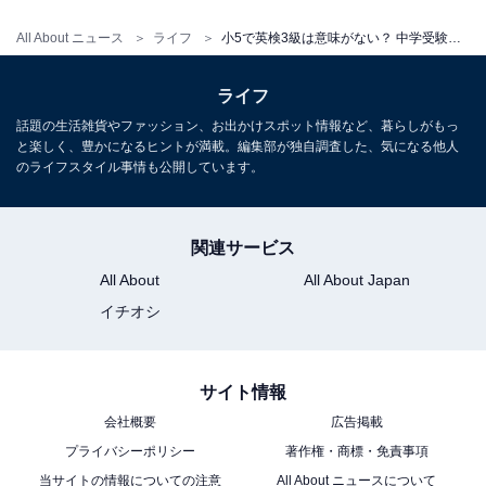
All About ニュース
ライフ
小5で英検3級は意味がない？ 中学受験のプロが語る「英検利用」のリアルと優先順位
ライフ
話題の生活雑貨やファッション、お出かけスポット情報など、暮らしがもっ
と楽しく、豊かになるヒントが満載。編集部が独自調査した、気になる他人
のライフスタイル事情も公開しています。
こちらもおすすめ
多様化する中学受験…実施校が爆増した「新タ
関連サービス
イプ入試」「英語入試」に受かるのはどんな子
All About
All About Japan
か
イチオシ
サイト情報
会社概要
広告掲載
プライバシーポリシー
著作権・商標・免責事項
当サイトの情報についての注意
All About ニュースについて