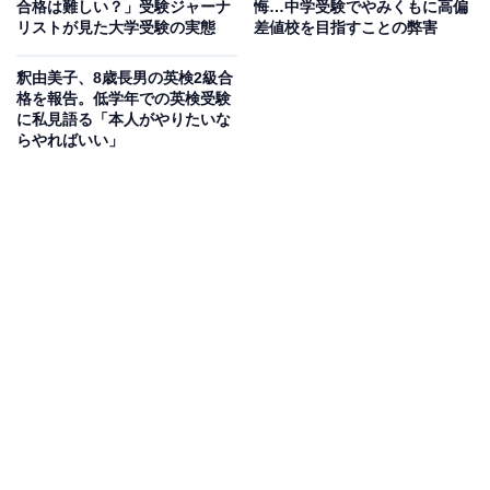
合格は難しい？」受験ジャーナ
悔…中学受験でやみくもに高偏
リストが見た大学受験の実態
差値校を目指すことの弊害
釈由美子、8歳長男の英検2級合
格を報告。低学年での英検受験
に私見語る「本人がやりたいな
らやればいい」
【CASE】
小学5年生・女子
好奇心旺盛で、新しいことを学ぶのは好きなタイプで
す。英会話スクールにも楽しんで通っていますが、少し
飽きっぽい一面もあります。算数では計算ミスが多く、