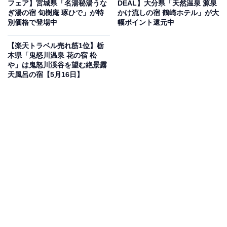
フェア】宮城県「名湯秘湯うな
DEAL】大分県「天然温泉 源泉
ているのは、「洲本温泉 ホテルニューアワジ ＜淡路島
ぎ湯の宿 旬樹庵 琢ひで」が特
かけ流しの宿 鶴崎ホテル」が大
＞」です。
別価格で登場中
幅ポイント還元中
【楽天トラベル売れ筋1位】栃
木県「鬼怒川温泉 花の宿 松
や」は鬼怒川渓谷を望む絶景露
天風呂の宿【5月16日】
楽天トラベルでホテルを見る
この宿泊施設のおすすめポイントは？
淡路島の東海岸に位置する「洲本温泉 ホテルニューアワ
ジ ＜淡路島＞」は、全客室から紀淡海峡や大阪湾を一望
できる絶好のロケーション。棚田をイメージした三段湯