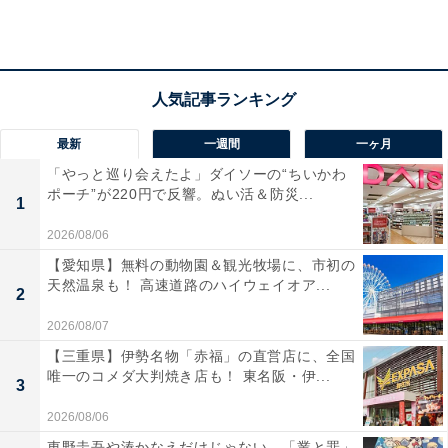
船や、海に浮かぶようなメゾネットタイプの湯賓閣な
ど、多彩な施設で洲本温泉と自家源泉の2つの湯を巡れ
ます。夕食には「御食国」淡路島ならではの鮮魚を中心
に、旬の食材を贅沢に散りばめた四季折々の日本料理を
存分に堪能できるのが魅力です。
最新
一週間
一ヶ月
宿泊者からは「何より部屋のテラス、最上階ラウンジ、
「やっと巡り会えたよ」ダイソーの“ちいかわ
ポーチ”が220円で反響。ぬい活＆防災...
露天風呂とも紀淡海峡から大阪湾を見渡す雄大な眺望に
1
感動しました」「夕食も大パノラマで海が見えるレスト
2026/08/06
ランでコースのおいしいお料理が出てきて大満足」とい
【愛知県】無料の動物園＆観光牧場に、市初の
う声があがっています。開放感あふれる多彩な温泉施設
天然温泉も！ 高速道路のハイウェイオア...
2
で湯巡りを楽しみたい人や、全室オーシャンビューの客
2026/08/07
室で島の豊かな恵みを感じたい人におすすめの宿です。
【三重県】伊勢名物「赤福」の直営店に、全国
唯一のコメダ大判焼き店も！ 東名阪・伊...
あわせて読みたい
3
【兵庫県の人気ホテル】「有馬温泉 兵衛向陽
2026/08/06
閣」が選ばれる理由
東野圭吾や湊かなえだけじゃない、「業と罪」