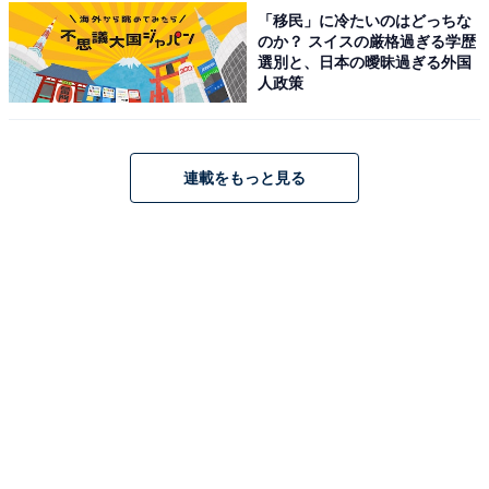
「移民」に冷たいのはどっちな
※掲載されている情報は記事公開時のものです。あらか
のか？ スイスの厳格過ぎる学歴
じめご了承ください。また、記事中の宿泊プランを予約
選別と、日本の曖昧過ぎる外国
人政策
すると、売上の一部がオールアバウトに還元されること
があります。
連載をもっと見る
この記事の執筆者：
All About ニュース 旅行
部
全国の人気ホテルから今泊まりたい宿を厳選してご紹介。日々更新
される売れ筋ランキングや、見逃せないセール・キャンペーン情報
など、お得に旅を楽しむための秘けつが満載です。さらに、ここで
...続きを読む
しか読めない独自コンテンツも充実。編集部員による宿泊レビュー
では、公式Webサイトだけでは分からないリアルな様子を紹介しま
あわせて読みたい
す。
【兵庫県の人気ホテル】「有馬温泉 兵衛向陽
閣」が選ばれる理由