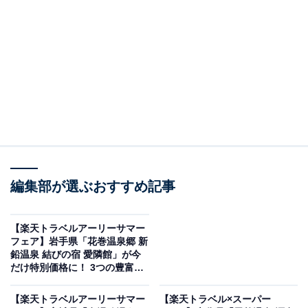
淡海峡や大阪湾を一望できる宿
編集部が選ぶおすすめ記事
【楽天トラベルアーリーサマー
フェア】岩手県「花巻温泉郷 新
鉛温泉 結びの宿 愛隣館」が今
だけ特別価格に！ 3つの豊富な
洲本温泉 ホテルニューアワジ ＜淡路島＞（画像出典：楽天トラベル）
源泉を贅沢に堪能できる宿【5
月17日】
「淡路島の300～101室のホテル・旅館」で1位を獲得し
【楽天トラベルアーリーサマー
【楽天トラベル×スーパー