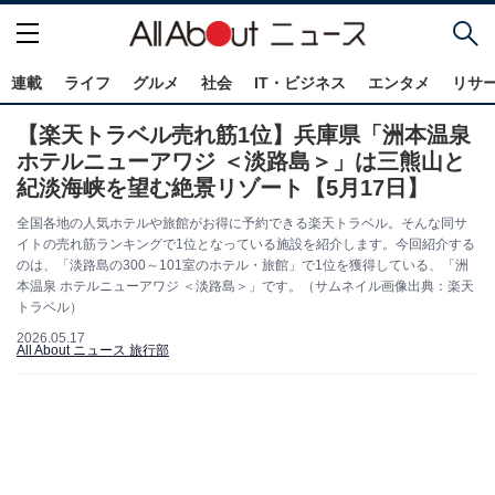
連載
ライフ
グルメ
社会
IT・ビジネス
エンタメ
リサ
【楽天トラベル売れ筋1位】兵庫県「洲本温泉
ホテルニューアワジ ＜淡路島＞」は三熊山と
紀淡海峡を望む絶景リゾート【5月17日】
全国各地の人気ホテルや旅館がお得に予約できる楽天トラベル。そんな同サ
イトの売れ筋ランキングで1位となっている施設を紹介します。今回紹介する
のは、「淡路島の300～101室のホテル・旅館」で1位を獲得している、「洲
本温泉 ホテルニューアワジ ＜淡路島＞」です。（サムネイル画像出典：楽天
トラベル）
2026.05.17
All About ニュース 旅行部