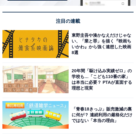
楽天トラベル
では、毎月5日・10日・15日・20日・25
日・30日に特別キャンペーンを実施。対象日にエントリ
ー＆予約をすると、宿泊料金が特別価格になるほか、ポ
注目の連載
イント還元率もアップします。
東野圭吾や湊かなえだけじゃな
い、「業と罪」を描く『映画ち
さらに、キャンペーン対象施設の中には、期間限定のス
いかわ』から強く連想した映画
ペシャルプランや豪華特典が付く場合もあります。旅行
8選
をお得に楽しみたい方は、ぜひこの機会を活用しましょ
う。
20年間「駆け込み実績ゼロ」の
学校も…「こども110番の家」
は本当に必要？ PTAが直面する
理想と現実
楽天トラベルでキャンペーンを見る
「青春18きっぷ」販売激減の裏
に何が？ 連続利用の厳格化だけ
ではない「本当の理由」