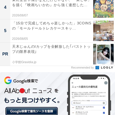
を描く『映画ちいかわ』から強く連想した...
4
2026/08/07
「15分で完成してめちゃ楽しかった」3COINS
の「モールドールトレカケースキッ...
5
2026/08/05
天木じゅんのIカップを全解放した｢バストトッ
プの限界表現｣
PR
小学館Gravidia.jp
Recommended by
楽天トラベルの「5と0のつく日」キャンペーンと
は？