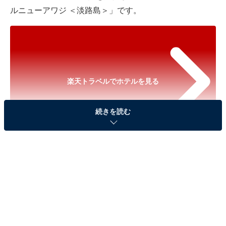
ルニューアワジ ＜淡路島＞」です。
楽天トラベルでホテルを見る
続きを読む
※以下のセール情報は2026年5月17日21時現在のもので
す。料金の変更、満室の場合もあります。
※本記事で紹介している商品の購入やサービスの利用により、売上の一部が
オールアバウトに還元されることがあります。
「洲本温泉 ホテルニューアワジ ＜淡路島＞」は紀