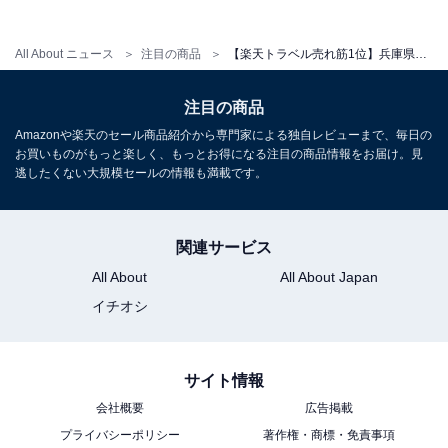
こちらもおすすめ
All About ニュース
注目の商品
【楽天トラベル売れ筋1位】兵庫県「洲本温泉 ホテルニューアワジ ＜淡路島＞」は三熊山と紀淡海峡を望む絶景リゾート【5月17日】
【楽天トラベル×スーパーDEAL】島根県「いに
しえの宿 佳雲」が大幅ポイント還元中
注目の商品
Amazonや楽天のセール商品紹介から専門家による独自レビューまで、毎日の
お買いものがもっと楽しく、もっとお得になる注目の商品情報をお届け。見
逃したくない大規模セールの情報も満載です。
関連サービス
All About
All About Japan
イチオシ
サイト情報
会社概要
広告掲載
プライバシーポリシー
著作権・商標・免責事項