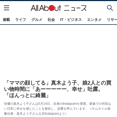
連載
ライフ
グルメ
社会
IT・ビジネス
エンタメ
リサ
「ママの顔してる」真木よう子、娘2人との買
い物時間に「あーーーーー、幸せ」吐露。
「ほんっとに綺麗」
俳優の真木よう子さんは5月14日、自身のInstagramを更新。家族での何気な
い日常に幸せを感じたことを報告し、反響を呼んでいます。（サムネイル画
像出典：真木よう子さん公式Instagramより）