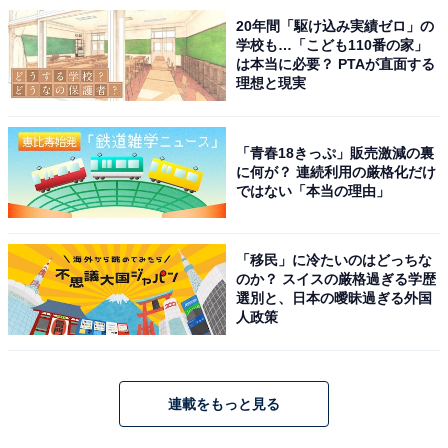
20年間「駆け込み実績ゼロ」の
学校も…「こども110番の家」
は本当に必要？ PTAが直面する
理想と現実
「青春18きっぷ」販売激減の裏
に何が？ 連続利用の厳格化だけ
ではない「本当の理由」
「移民」に冷たいのはどっちな
のか？ スイスの厳格過ぎる学歴
選別と、日本の曖昧過ぎる外国
人政策
連載をもっと見る