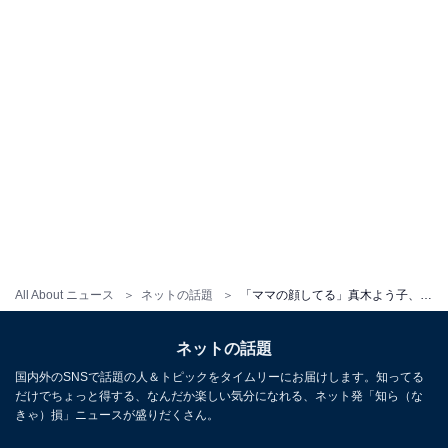
All About ニュース
ネットの話題
「ママの顔してる」真木よう子、娘2人との買い物時間に「あーーーーー、幸せ」吐露。「ほんっとに綺麗」
ネットの話題
国内外のSNSで話題の人＆トピックをタイムリーにお届けします。知ってる
だけでちょっと得する、なんだか楽しい気分になれる、ネット発「知ら（な
きゃ）損」ニュースが盛りだくさん。