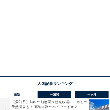
最新
一週間
一ヶ月
【愛知県】無料の動物園＆観光牧場に、市初の
天然温泉も！ 高速道路のハイウェイオア...
1