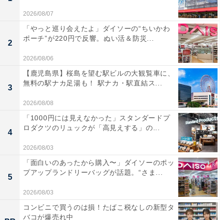
2026/08/07
「やっと巡り会えたよ」ダイソーの“ちいかわ
ポーチ”が220円で反響。ぬい活＆防災...
2
2026/08/06
【鹿児島県】桜島を望む駅ビルの大観覧車に、
無料の駅ナカ足湯も！ 駅ナカ・駅直結ス...
3
2026/08/08
「1000円には見えなかった」スタンダードプ
ロダクツのリュックが「高見えする」の...
4
2026/08/03
「面白いのあったから購入〜」ダイソーのポッ
プアップランドリーバッグが話題。“さま...
5
2026/08/03
コンビニで買うのは損！たばこ税なしの新型タ
バコが爆売れ中