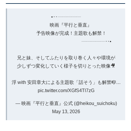
•‥┈┈┈┈┈
映画『平行と垂直』
予告映像が完成！主題歌も解禁！
┈┈┈┈┈‥•
兄と妹、そしてふたりを取り巻く人々や環境が
少しずつ変化していく様子を切りとった映像🎥
浮 with 安田章大による主題歌「話そう」も解禁🎼…
pic.twitter.com/XGfS4Tl7zG
— 映画『平行と垂直』公式 (@heikou_suichoku)
May 13, 2026