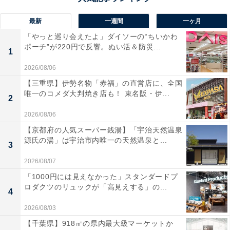
最新
一週間
一ヶ月
「やっと巡り会えたよ」ダイソーの“ちいかわ
ポーチ”が220円で反響。ぬい活＆防災...
1
2026/08/06
【三重県】伊勢名物「赤福」の直営店に、全国
唯一のコメダ大判焼き店も！ 東名阪・伊...
2
2026/08/06
【京都府の人気スーパー銭湯】「宇治天然温泉
源氏の湯」は宇治市内唯一の天然温泉と...
3
2026/08/07
「1000円には見えなかった」スタンダードプ
ロダクツのリュックが「高見えする」の...
4
2026/08/03
【千葉県】918㎡の県内最大級マーケットか