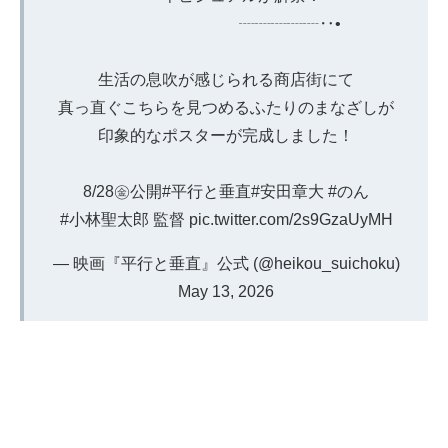
┈┈┈┈┈‥•
生活の息吹が感じられる商店街にて
真っ直ぐこちらを見つめるふたりのまなざしが
印象的なポスターが完成しました！
8/28㊎公開
#平行と垂直
#安田章大
#のん
#小林聖太郎
監督
pic.twitter.com/2s9GzaUyMH
— 映画『平行と垂直』公式 (@heikou_suichoku)
May 13, 2026