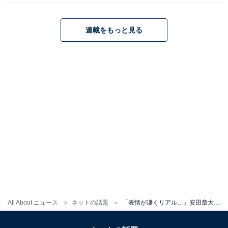
連載をもっと見る
All About ニュース
ネットの話題
「表情が凄くリアル…」安田章大、自閉症の男性を熱演！ 「もう泣いちゃう…」「演技がとても自然」