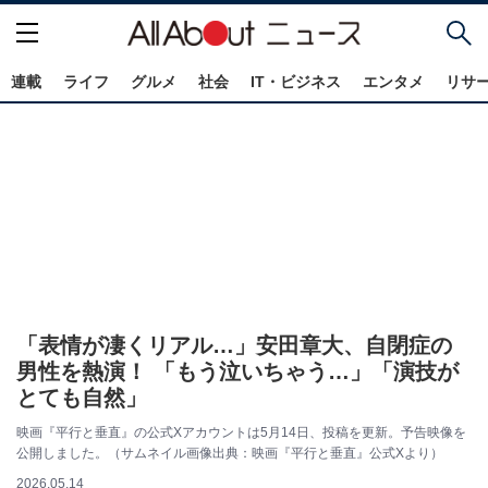
連載
ライフ
グルメ
社会
IT・ビジネス
エンタメ
リサ
「表情が凄くリアル…」安田章大、自閉症の
男性を熱演！ 「もう泣いちゃう…」「演技が
とても自然」
映画『平行と垂直』の公式Xアカウントは5月14日、投稿を更新。予告映像を
公開しました。（サムネイル画像出典：映画『平行と垂直』公式Xより）
2026.05.14