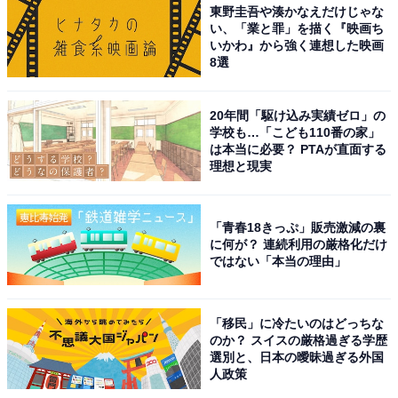
東野圭吾や湊かなえだけじゃな
い、「業と罪」を描く『映画ち
いかわ』から強く連想した映画
8選
20年間「駆け込み実績ゼロ」の
学校も…「こども110番の家」
は本当に必要？ PTAが直面する
理想と現実
「青春18きっぷ」販売激減の裏
に何が？ 連続利用の厳格化だけ
ではない「本当の理由」
「移民」に冷たいのはどっちな
のか？ スイスの厳格過ぎる学歴
選別と、日本の曖昧過ぎる外国
人政策