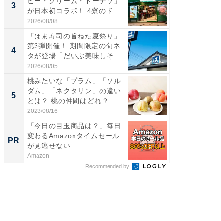
ピー・クリーム・ドーナツ」
第3弾開
3
3
が日本初コラボ！ 4寮のド
タが登
ー...
う...
2026/08/08
2026/08/0
「はま寿司の旨ねた夏祭り」
「ガス
第3弾開催！ 期間限定の旬ネ
た」ガス
4
4
タが登場「だいぶ美味しそ
盛り無
う...
お...
2026/08/05
2026/08/0
桃みたいな「プラム」「ソル
「たま
ダム」「ネクタリン」の違い
グ、新作
5
5
とは？ 桃の仲間はどれ？
ィ”登場
味...
2023/08/16
2026/08/0
「今日の目玉商品は？」毎日
「え、
変わるAmazonタイムセール
の？」8
PR
PR
が見逃せない
場！Ama
Amazon
Amazon
Recommended by