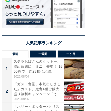
最新
一週間
一ヶ月
ステラおばさんのクッキー、
ステラ
詰め放題に「ミニ」登場！ 15
詰め放題
1
1
00円で「約23枚ほど詰...
00円で「
2026/08/04
2026/08/0
「ガスト食堂、本気出しまし
「えぐ
た」ガスト、定食4種ご飯大
う！」
2
2
盛り無料キャンペーン「うお
神」と
お...
が神」「.
2026/08/06
2026/08/0
「ハリー・ポッター×クリス
「はま