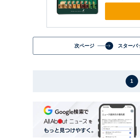
次ページ
スターバ
1