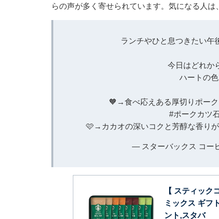
らの声が多く寄せられています。気になる人は
ランチやひと息つきたい午後
今日はどれか
ハートの色
🧡→食べ応えある厚切りポー
#ポークカツ
🩷→カカオの深いコクと芳醇な香り
— スターバックス コーヒー (
【 スティック
ミックス ギフト
ント,スタバ