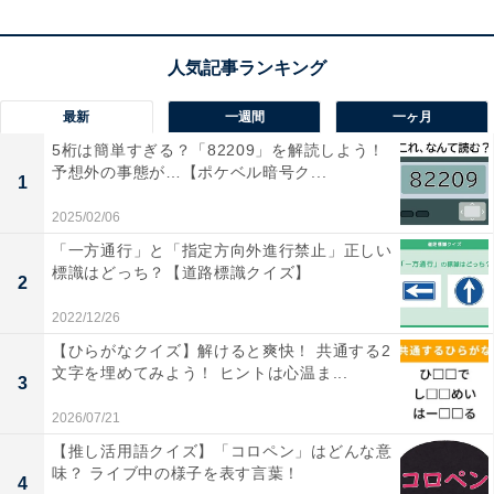
【ひらがなクイズ】頭の柔らかさが試される！
共通する3文字で4つの言葉を完成させよう
最新
一週間
一ヶ月
5桁は簡単すぎる？「82209」を解読しよう！
予想外の事態が…【ポケベル暗号ク...
1
2025/02/06
1
2
「一方通行」と「指定方向外進行禁止」正しい
標識はどっち？【道路標識クイズ】
2
2022/12/26
【ひらがなクイズ】解けると爽快！ 共通する2
文字を埋めてみよう！ ヒントは心温ま...
3
2026/07/21
【推し活用語クイズ】「コロペン」はどんな意
味？ ライブ中の様子を表す言葉！
4