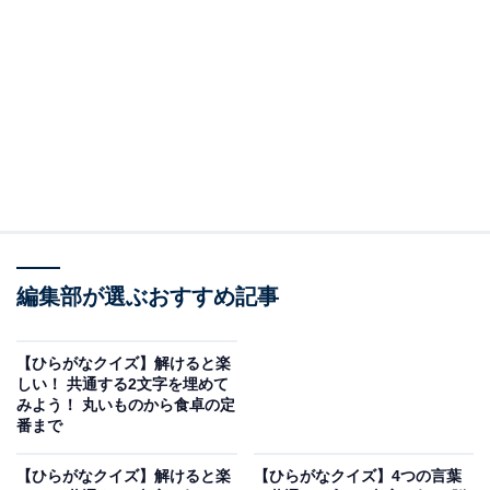
問題：□に共通するひらがなは？
次の言葉に共通して入るひらがなを考えてみましょう。
□□ぶ
□□くと
□□もにー
編集部が選ぶおすすめ記事
ヒント：裕福で華やかな生活を送る著名な人々、多くの
【ひらがなクイズ】解けると楽
選択肢の中から良いものを慎重に選ぶこと、そして結婚
しい！ 共通する2文字を埋めて
みよう！ 丸いものから食卓の定
式や葬儀などの伝統的で厳かな式典を思い浮かべてみて
番まで
ください。
【ひらがなクイズ】解けると楽
【ひらがなクイズ】4つの言葉