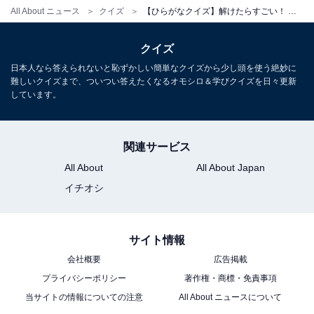
All About ニュース
クイズ
【ひらがなクイズ】解けたらすごい！ 空欄を埋めるひらがな2文字は？ ヒントは華やかな暮らし
クイズ
日本人なら答えられないと恥ずかしい簡単なクイズから少し頭を使う絶妙に
難しいクイズまで、ついつい答えたくなるオモシロ＆学びクイズを日々更新
しています。
関連サービス
All About
All About Japan
イチオシ
サイト情報
会社概要
広告掲載
プライバシーポリシー
著作権・商標・免責事項
当サイトの情報についての注意
All About ニュースについて