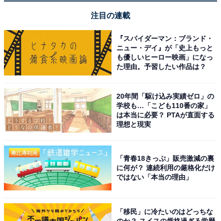
注目の連載
『スパイダーマン：ブランド・
ニュー・デイ』が「史上もっと
も優しいヒーロー映画」になっ
た理由。予習したい作品は？
20年間「駆け込み実績ゼロ」の
学校も…「こども110番の家」
は本当に必要？ PTAが直面する
理想と現実
「青春18きっぷ」販売激減の裏
に何が？ 連続利用の厳格化だけ
ではない「本当の理由」
「移民」に冷たいのはどっちな
のか？ スイスの厳格過ぎる学歴