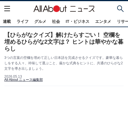
連載
ライフ
グルメ
社会
IT・ビジネス
エンタメ
リサ
【ひらがなクイズ】解けたらすごい！ 空欄を
埋めるひらがな2文字は？ ヒントは華やかな暮
らし
3つの言葉の空欄を埋めて正しい日本語を完成させるクイズです。豪華な暮ら
しをする人々、吟味して選ぶこと、厳かな式典をヒントに、共通のひらがな2
文字を導き出しましょう。
2026.05.13
All About ニュース編集部