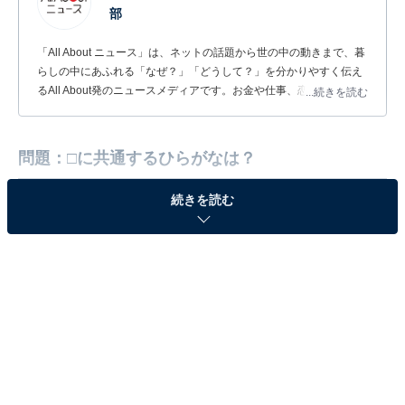
部
「All About ニュース」は、ネットの話題から世の中の動きまで、暮
らしの中にあふれる「なぜ？」「どうして？」を分かりやすく伝え
るAll About発のニュースメディアです。お金や仕事、恋愛、ITに関
...続きを読む
する疑問に対して専門家が分かりやすく回答するほか、エンタメ情
報やSNSで話題のトピックスを紹介しています。
問題：□に共通するひらがなは？
続きを読む