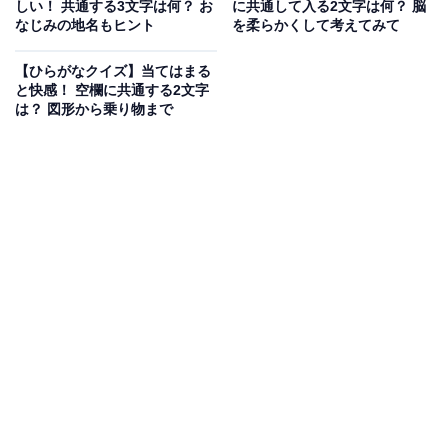
しい！ 共通する3文字は何？ お
に共通して入る2文字は何？ 脳
次ページ
正解を見る
なじみの地名もヒント
を柔らかくして考えてみて
【ひらがなクイズ】当てはまる
と快感！ 空欄に共通する2文字
は？ 図形から乗り物まで
こちらもおすすめ