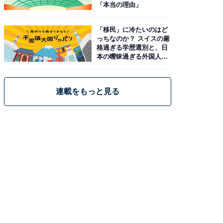
「本当の理由」
「移民」に冷たいのはど
っちなのか？ スイスの厳
格過ぎる学歴選別と、日
本の曖昧過ぎる外国人政
策
連載をもっと見る