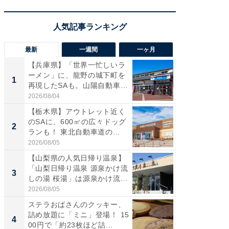
最新
一週間
一ヶ月
【兵庫県】「世界一忙しいラ
「気に
ーメン」に、龍野の城下町を
る〜」3
1
1
再現したSAも。山陽自動車
バー」
道...
好...
2026/08/04
2026/07/3
【栃木県】アウトレット近く
【三重
のSAに、600㎡の広々ドッグ
「鈴鹿天
2
2
ランも！ 東北自動車道の...
は100
2026/08/05
2026/08/0
【山梨県の人気日帰り温泉】
「ミニオ
「山梨日帰り温泉 源泉かけ流
ッグ！ 
3
3
しの湯 桜湯」は源泉かけ流...
ど、夏限
2026/08/05
2026/08/0
ステラおばさんのクッキー、
ステラ
詰め放題に「ミニ」登場！ 15
詰め放題
4
4
00円で「約23枚ほど詰...
00円で「