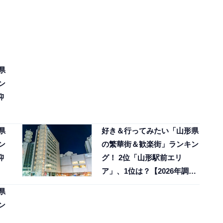
県
ン
抑
】
県
好き＆行ってみたい「山形県
ン
の繁華街＆歓楽街」ランキン
抑
グ！ 2位「山形駅前エリ
】
ア」、1位は？【2026年調
査】
県
ン