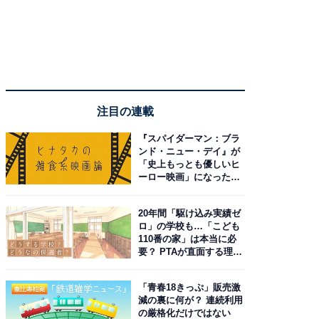
注目の連載
『スパイダーマン：ブラ
ンド・ニュー・デイ』が
「史上もっとも優しいヒ
ーロー映画」になった理
由。予習したい作品は？
20年間「駆け込み実績ゼ
ロ」の学校も…「こども
110番の家」は本当に必
要？ PTAが直面する理想
と現実
「青春18きっぷ」販売激
減の裏に何が？ 連続利用
の厳格化だけではない