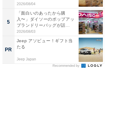
2026/08/04
2026/08/0
「面白いのあったから購
【埼玉
入〜」ダイソーのポップアッ
「行田天
5
5
プランドリーバッグが話
は和の
題。“さま...
が...
2026/08/03
2026/08/0
Jeep アソビュー！ギフト当
管理職に
たる
最低限や
PR
PR
と、NG
Jeep Japan
ビズヒン
Recommended by