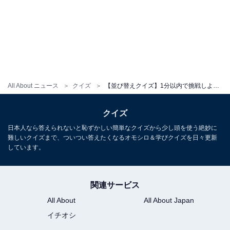
All About ニュース
クイズ
【並び替えクイズ】1分以内で挑戦しよう！「こ う も ぐ ろ」を並び替えると？
クイズ
日本人なら答えられないと恥ずかしい簡単なクイズから少し頭を使う絶妙に
難しいクイズまで、ついつい答えたくなるオモシロ＆学びクイズを日々更新
しています。
関連サービス
All About
All About Japan
イチオシ