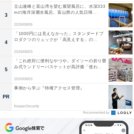
立山連峰と富山湾を望む展望風呂に、水深333
mの海洋深層水風呂。富山県の人気日帰...
3
2026/08/06
「1000円には見えなかった」スタンダードプ
ロダクツのリュックが「高見えする」の...
4
2026/08/03
「これ絶対に便利なやつや」ダイソーの折り畳
み式ランドリーバスケットが高評価「使わ...
5
2026/08/03
事例から学ぶ『特権アクセス管理』
PR
KeeperSecurity
Recommended by