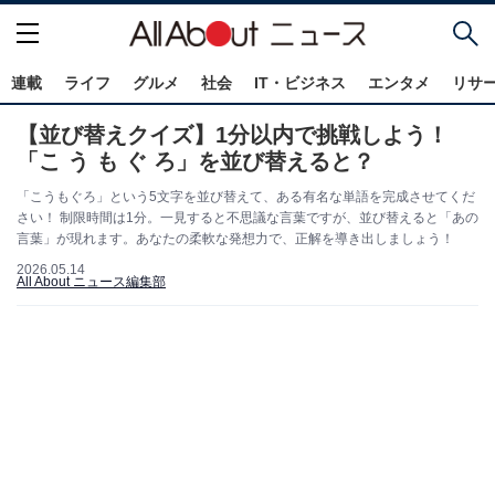
連載
ライフ
グルメ
社会
IT・ビジネス
エンタメ
リサ
【並び替えクイズ】1分以内で挑戦しよう！
「こ う も ぐ ろ」を並び替えると？
「こうもぐろ」という5文字を並び替えて、ある有名な単語を完成させてくだ
さい！ 制限時間は1分。一見すると不思議な言葉ですが、並び替えると「あの
言葉」が現れます。あなたの柔軟な発想力で、正解を導き出しましょう！
2026.05.14
All About ニュース編集部