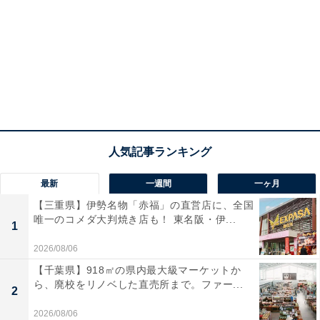
最新
一週間
一ヶ月
【三重県】伊勢名物「赤福」の直営店に、全国
唯一のコメダ大判焼き店も！ 東名阪・伊...
1
2026/08/06
【千葉県】918㎡の県内最大級マーケットか
ら、廃校をリノベした直売所まで。ファー...
2
2026/08/06