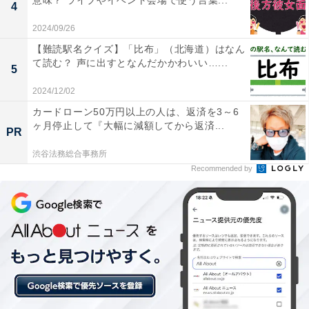
意味？ ライブやイベント会場で使う言葉...
4
2024/09/26
【難読駅名クイズ】「比布」（北海道）はなん
て読む？ 声に出すとなんだかかわいい…...
5
2024/12/02
カードローン50万円以上の人は、返済を3～6
ヶ月停止して『大幅に減額してから返済...
PR
渋谷法務総合事務所
Recommended by