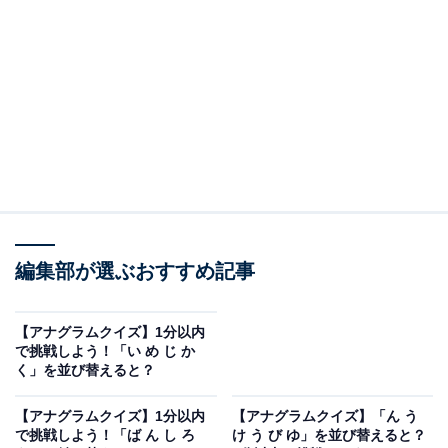
問題：う さ ほ う こ い を並び替えると？
次のひらがなを並び替えてできる単語を考えてみましょ
う。
う さ ほ う こ い
編集部が選ぶおすすめ記事
ヒント：最後の文字は「う」
あわせて読みたい
【アナグラムクイズ】1分以内
で挑戦しよう！「い め じ か
【アナグラムクイズ】1分以内で挑戦しよ
く」を並び替えると？
う！「い め じ か く」を並び替えると？
【アナグラムクイズ】1分以内
【アナグラムクイズ】「ん う
で挑戦しよう！「ば ん し ろ
け う び ゆ」を並び替えると？
あわせて読みたい