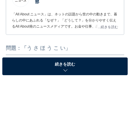
部
「All About ニュース」は、ネットの話題から世の中の動きまで、暮
らしの中にあふれる「なぜ？」「どうして？」を分かりやすく伝え
るAll About発のニュースメディアです。お金や仕事、恋愛、ITに関
...続きを読む
する疑問に対して専門家が分かりやすく回答するほか、エンタメ情
報やSNSで話題のトピックスを紹介しています。
問題：「う さ ほ う こ い」
続きを読む