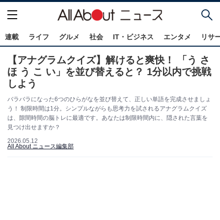
連載
ライフ
グルメ
社会
IT・ビジネス
エンタメ
リサ
【アナグラムクイズ】解けると爽快！ 「う さ
ほ う こ い」を並び替えると？ 1分以内で挑戦
しよう
バラバラになった6つのひらがなを並び替えて、正しい単語を完成させましょ
う！ 制限時間は1分。シンプルながらも思考力を試されるアナグラムクイズ
は、隙間時間の脳トレに最適です。あなたは制限時間内に、隠された言葉を
見つけ出せますか？
2026.05.12
All About ニュース編集部