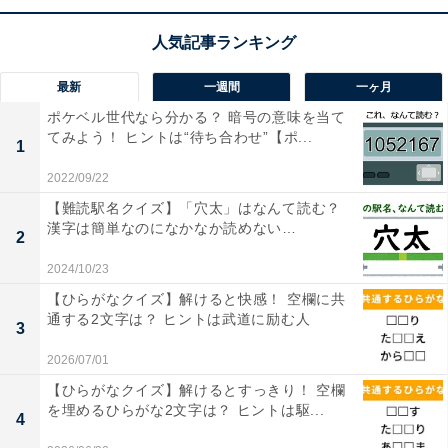
最新
一週間
一ヶ月
こちらもおすすめ
ポケベル世代なら分かる？ 暗号の意味を当て
【アナグラムクイズ】解けるとスッキリ！ 「り
てみよう！ ヒントは“待ち合わせ”【ポ...
か ざ く び」を並び替えると？ 1分以内で挑戦
1
しよう
2022/09/22
【難読駅名クイズ】「穴太」はなんて読む？
漢字は簡単なのになかなか読めない…
2
2024/10/23
【ひらがなクイズ】解けると快感！ 空欄に共
通する2文字は？ ヒントは武道に励む人
3
1
2
2026/07/01
【ひらがなクイズ】解けるとすっきり！ 空欄
を埋めるひらがな2文字は？ ヒントは駆...
4