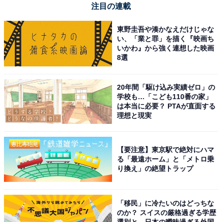
注目の連載
東野圭吾や湊かなえだけじゃな
い、「業と罪」を描く『映画ち
いかわ』から強く連想した映画
8選
20年間「駆け込み実績ゼロ」の
学校も…「こども110番の家」
は本当に必要？ PTAが直面する
理想と現実
【要注意】東京駅で絶対にハマ
る「最遠ホーム」と「メトロ乗
り換え」の絶望トラップ
「移民」に冷たいのはどっちな
のか？ スイスの厳格過ぎる学歴
選別と、日本の曖昧過ぎる外国