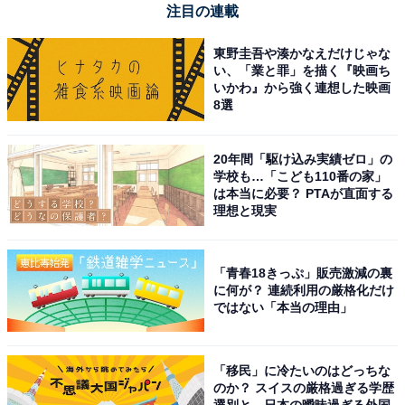
注目の連載
東野圭吾や湊かなえだけじゃな
い、「業と罪」を描く『映画ち
いかわ』から強く連想した映画
8選
20年間「駆け込み実績ゼロ」の
学校も…「こども110番の家」
は本当に必要？ PTAが直面する
理想と現実
「青春18きっぷ」販売激減の裏
に何が？ 連続利用の厳格化だけ
ではない「本当の理由」
「移民」に冷たいのはどっちな
のか？ スイスの厳格過ぎる学歴
選別と、日本の曖昧過ぎる外国