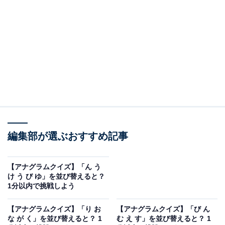
問題：い め じ か く を並び替えると？
次のひらがなを並び替えてできる単語を考えてみましょ
う。
い め じ か く
編集部が選ぶおすすめ記事
ヒント：最後の文字は「じ」
あわせて読みたい
【アナグラムクイズ】「ん う
け う び ゆ」を並び替えると？
【アナグラムクイズ】「ん う け う び ゆ」を
1分以内で挑戦しよう
並び替えると？ 1分以内で挑戦しよう
【アナグラムクイズ】「り お
【アナグラムクイズ】「び ん
な が く」を並び替えると？ 1
む え す」を並び替えると？ 1
あわせて読みたい