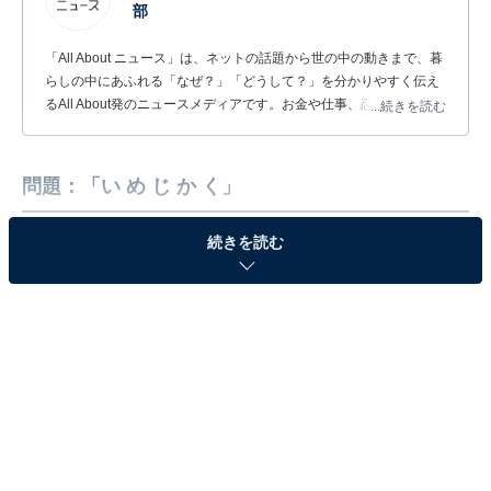
部
「All About ニュース」は、ネットの話題から世の中の動きまで、暮
らしの中にあふれる「なぜ？」「どうして？」を分かりやすく伝え
るAll About発のニュースメディアです。お金や仕事、恋愛、ITに関
...続きを読む
する疑問に対して専門家が分かりやすく回答するほか、エンタメ情
報やSNSで話題のトピックスを紹介しています。
問題：「い め じ か く」
続きを読む