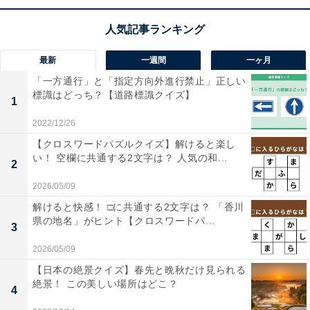
こちらもおすすめ
最新
一週間
一ヶ月
【アナグラムクイズ】1分以内で挑戦しよう！
「一方通行」と「指定方向外進行禁止」正しい
「ば ん し ろ う」を並び替えると？
標識はどっち？【道路標識クイズ】
1
2022/12/26
【クロスワードパズルクイズ】解けると楽し
い！ 空欄に共通する2文字は？ 人気の和...
2
2026/05/09
解けると快感！ □に共通する2文字は？ 「香川
1
2
県の地名」がヒント【クロスワードパ...
3
2026/05/09
【日本の絶景クイズ】春先と晩秋だけ見られる
絶景！ この美しい場所はどこ？
4