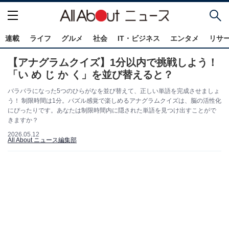
連載
ライフ
グルメ
社会
IT・ビジネス
エンタメ
リサ
【アナグラムクイズ】1分以内で挑戦しよう！
「い め じ か く」を並び替えると？
バラバラになった5つのひらがなを並び替えて、正しい単語を完成させましょ
う！ 制限時間は1分。パズル感覚で楽しめるアナグラムクイズは、脳の活性化
にぴったりです。あなたは制限時間内に隠された単語を見つけ出すことがで
きますか？
2026.05.12
All About ニュース編集部