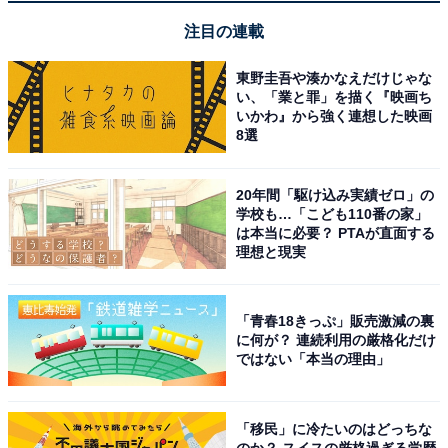
注目の連載
東野圭吾や湊かなえだけじゃな
い、「業と罪」を描く『映画ち
いかわ』から強く連想した映画
8選
20年間「駆け込み実績ゼロ」の
学校も…「こども110番の家」
は本当に必要？ PTAが直面する
理想と現実
「青春18きっぷ」販売激減の裏
に何が？ 連続利用の厳格化だけ
ではない「本当の理由」
「移民」に冷たいのはどっちな
のか？ スイスの厳格過ぎる学歴