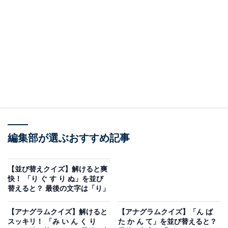
問題：ん か ん あ ほ を並び替えると？
次のひらがなを並び替えてできる単語を考えてみましょ
う。
ん か ん あ ほ
ヒント：最後の文字は「ん」
編集部が選ぶおすすめ記事
あわせて読みたい
【並び替えクイズ】解けると爽快！ 「り ぐ
【並び替えクイズ】解けると爽
す り ぬ」を並び替えると？ 最後の文字は
快！ 「り ぐ す り ぬ」を並び
「り」
替えると？ 最後の文字は「り」
あわせて読みたい
【アナグラムクイズ】解けると
【アナグラムクイズ】「ん ば
スッキリ！ 「み い ん く り
た か ん て」を並び替えると？
【アナグラムクイズ】「し え ひ つ か」を並