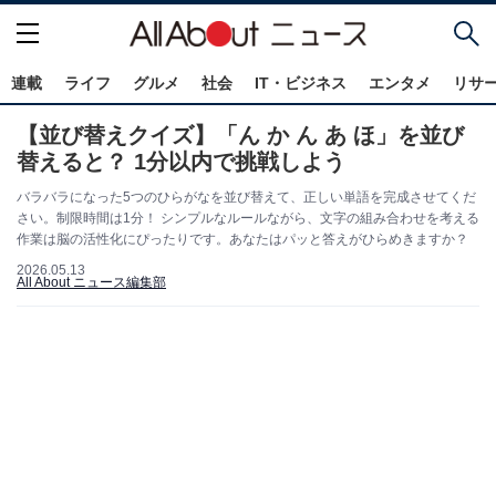
連載
ライフ
グルメ
社会
IT・ビジネス
エンタメ
リサ
【並び替えクイズ】「ん か ん あ ほ」を並び
替えると？ 1分以内で挑戦しよう
バラバラになった5つのひらがなを並び替えて、正しい単語を完成させてくだ
さい。制限時間は1分！ シンプルなルールながら、文字の組み合わせを考える
作業は脳の活性化にぴったりです。あなたはパッと答えがひらめきますか？
2026.05.13
All About ニュース編集部