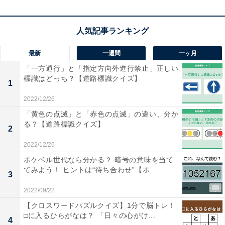
こちらもおすすめ
【アナグラムクイズ】「し え ひ つ か」を並び
替えると？ 1分以内で挑戦しよう
最新
一週間
一ヶ月
「一方通行」と「指定方向外進行禁止」正しい
標識はどっち？【道路標識クイズ】
1
2022/12/26
「黄色の点滅」と「赤色の点滅」の違い、分か
る？【道路標識クイズ】
2
1
2
2022/12/26
ポケベル世代なら分かる？ 暗号の意味を当て
てみよう！ ヒントは“待ち合わせ”【ポ...
3
2022/09/22
【クロスワードパズルクイズ】1分で脳トレ！
□に入るひらがなは？ 「日々の心がけ...
4