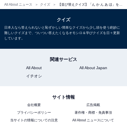
All About ニュース
クイズ
【並び替えクイズ】「ん か ん あ ほ」を並び替えると？ 1分以内で挑戦しよう
クイズ
日本人なら答えられないと恥ずかしい簡単なクイズから少し頭を使う絶妙に
難しいクイズまで、ついつい答えたくなるオモシロ＆学びクイズを日々更新
しています。
関連サービス
All About
All About Japan
イチオシ
サイト情報
会社概要
広告掲載
プライバシーポリシー
著作権・商標・免責事項
当サイトの情報についての注意
All About ニュースについて