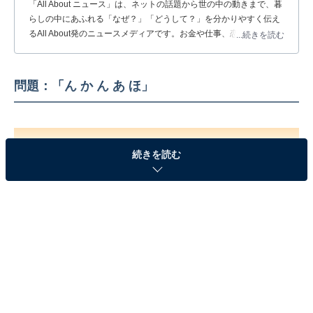
「All About ニュース」は、ネットの話題から世の中の動きまで、暮
らしの中にあふれる「なぜ？」「どうして？」を分かりやすく伝え
るAll About発のニュースメディアです。お金や仕事、恋愛、ITに関
...続きを読む
する疑問に対して専門家が分かりやすく回答するほか、エンタメ情
報やSNSで話題のトピックスを紹介しています。
問題：「ん か ん あ ほ」
続きを読む