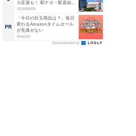
カ足湯も！ 駅ナカ・駅直結
層水風
ス...
帰...
2026/08/08
2026/08/0
「今日の目玉商品は？」毎日
【西野
変わるAmazonタイムセール
を追求
PR
PR
が見逃せない
は
Amazon
FINCHI o
Recommended by