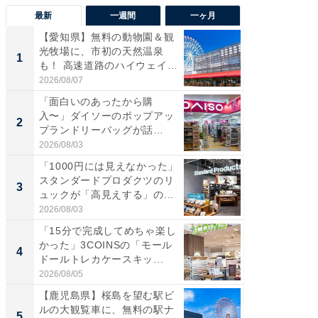
最新
一週間
一ヶ月
【愛知県】無料の動物園＆観
【兵庫
光牧場に、市初の天然温泉
ーメン
1
1
も！ 高速道路のハイウェイオ
再現した
ア...
道...
2026/08/07
2026/08/0
「面白いのあったから購
【三重
入〜」ダイソーのポップアッ
の直営
2
2
プランドリーバッグが話
ダ大判焼
題。“さま...
伊...
2026/08/03
2026/08/0
「1000円には見えなかった」
【千葉県
スタンダードプロダクツのリ
級マー
3
3
ュックが「高見えする」の...
ノベし
ー...
2026/08/03
2026/08/0
「15分で完成してめちゃ楽し
「100
かった」3COINSの「モール
スタン
4
4
ドールトレカケースキッ...
ュックが
2026/08/05
2026/08/0
【鹿児島県】桜島を望む駅ビ
立山連
ルの大観覧車に、無料の駅ナ
風呂に、
5
5