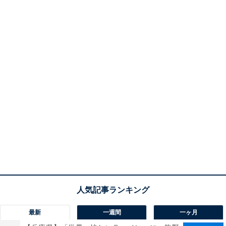
最新
一週間
一ヶ月