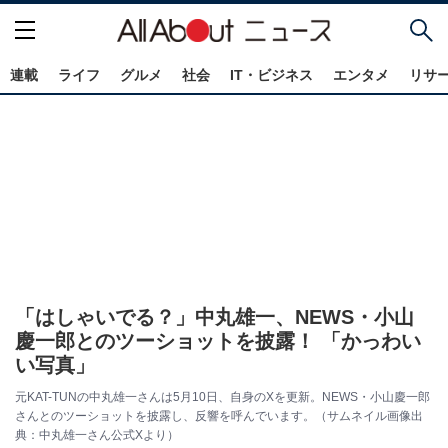
連載
ライフ
グルメ
社会
IT・ビジネス
エンタメ
リサ
「はしゃいでる？」中丸雄一、NEWS・小山
慶一郎とのツーショットを披露！ 「かっわい
い写真」
元KAT-TUNの中丸雄一さんは5月10日、自身のXを更新。NEWS・小山慶一郎
さんとのツーショットを披露し、反響を呼んでいます。（サムネイル画像出
典：中丸雄一さん公式Xより）