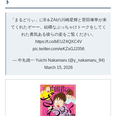
ト
「まるどりぃ」にB＆ZAIの川崎星輝と菅田琳寧が来
てくれたぞーー。結構なぶっちゃけトークをしてく
れた勇気ある彼らの姿をご覧ください。
https://t.co/bEUZ4QXC4V
pic.twitter.com/wKZxGJJ356
— 中丸雄一 Yuichi Nakamaru (@y_nakamaru_94)
March 15, 2026