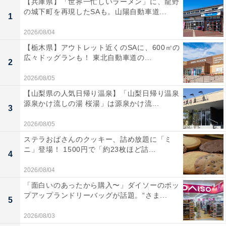
【兵庫県】「世界一忙しいラーメン」に、龍野
の城下町を再現したSAも。山陽自動車道...
1
2026/08/04
【栃木県】アウトレット近くのSAに、600㎡の
広々ドッグランも！ 東北自動車道の...
2
2026/08/05
【山梨県の人気日帰り温泉】「山梨日帰り温泉
源泉かけ流しの湯 桜湯」は源泉かけ流...
3
2026/08/05
ステラおばさんのクッキー、詰め放題に「ミ
ニ」登場！ 1500円で「約23枚ほど詰...
4
2026/08/04
「面白いのあったから購入〜」ダイソーのポッ
プアップランドリーバッグが話題。“さま...
5
2026/08/03