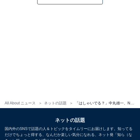
All About ニュース
ネットの話題
「はしゃいでる？」中丸雄一、NEWS・小山慶一郎とのツーショットを披露！ 「かっわいい写真」
ネットの話題
国内外のSNSで話題の人＆トピックをタイムリーにお届けします。知ってる
だけでちょっと得する、なんだか楽しい気分になれる、ネット発「知ら（な