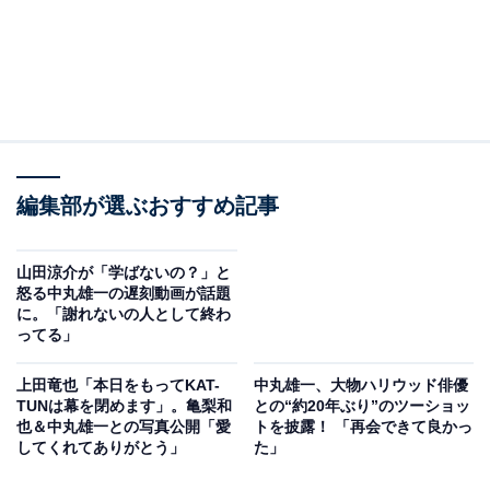
編集部が選ぶおすすめ記事
山田涼介が「学ばないの？」と
怒る中丸雄一の遅刻動画が話題
に。「謝れないの人として終わ
ってる」
上田竜也「本日をもってKAT-
中丸雄一、大物ハリウッド俳優
TUNは幕を閉めます」。亀梨和
との“約20年ぶり”のツーショッ
也＆中丸雄一との写真公開「愛
トを披露！ 「再会できて良かっ
してくれてありがとう」
た」