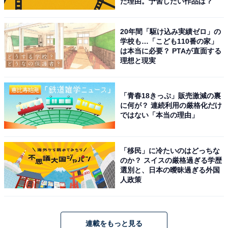
た理由。予習したい作品は？
20年間「駆け込み実績ゼロ」の
学校も…「こども110番の家」
は本当に必要？ PTAが直面する
理想と現実
「青春18きっぷ」販売激減の裏
に何が？ 連続利用の厳格化だけ
ではない「本当の理由」
「移民」に冷たいのはどっちな
のか？ スイスの厳格過ぎる学歴
選別と、日本の曖昧過ぎる外国
人政策
連載をもっと見る