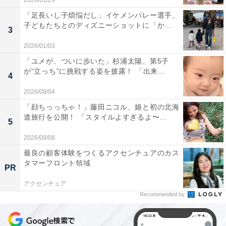
2026/01/29
「足長いし子煩悩だし」イケメンバレー選手、
子どもたちとのディズニーショットに「か...
3
2026/01/03
「ユメが、ついに歩いた」杉浦太陽、第5子
が“立っち”に挑戦する姿を披露！ 「出来...
4
2026/08/04
「顔ちっっちゃ！」藤田ニコル、娘と初の北海
道旅行を公開！ 「スタイルよすぎるよ〜...
5
2026/08/08
最良の顧客体験をつくるアクセンチュアのカス
タマーフロント領域
PR
アクセンチュア
Recommended by