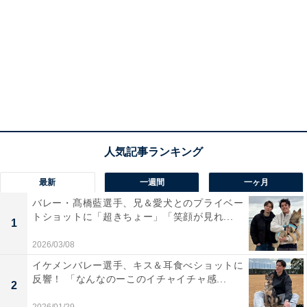
最新
一週間
一ヶ月
バレー・髙橋藍選手、兄＆愛犬とのプライベー
トショットに「超きちょー」「笑顔が見れ...
1
2026/03/08
イケメンバレー選手、キス＆耳食べショットに
反響！ 「なんなのーこのイチャイチャ感...
2