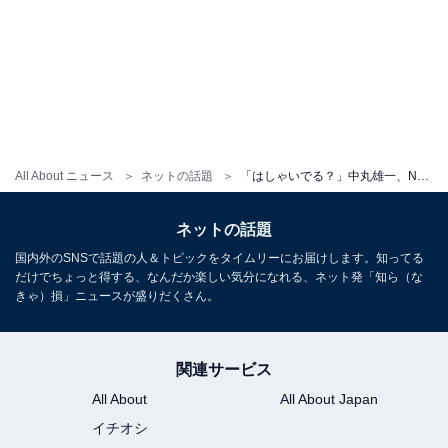
All About ニュース
ネットの話題
「はしゃいでる？」中丸雄一、NEWS・小山慶一郎とのツーショットを披露！ 「かっわいい写真」
ネットの話題
国内外のSNSで話題の人＆トピックをタイムリーにお届けします。知ってる
だけでちょっと得する、なんだか楽しい気分になれる、ネット発「知ら（な
きゃ）損」ニュースが盛りだくさん。
関連サービス
All About
All About Japan
イチオシ