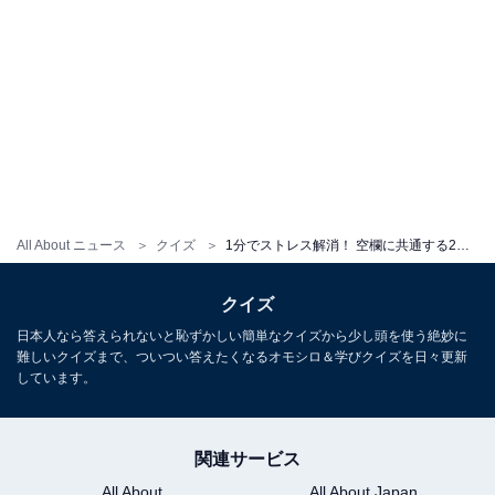
All About ニュース
クイズ
1分でストレス解消！ 空欄に共通する2文字は？生活に身近な言葉がヒント【クロスワードパズルクイズ】
クイズ
日本人なら答えられないと恥ずかしい簡単なクイズから少し頭を使う絶妙に
難しいクイズまで、ついつい答えたくなるオモシロ＆学びクイズを日々更新
しています。
関連サービス
All About
All About Japan