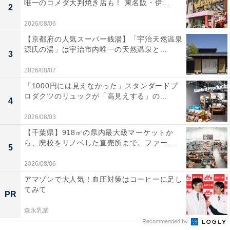
唯一のコメダ大判焼き店も！ 東名阪・伊...
2
2026/08/06
【京都府の人気スーパー銭湯】「宇治天然温泉
源氏の湯」は宇治市内唯一の天然温泉と...
3
2026/08/07
「1000円には見えなかった」スタンダードプ
ロダクツのリュックが「高見えする」の...
4
2026/08/03
【千葉県】918㎡の県内最大級マーケットか
ら、廃校をリノベした直売所まで。ファー...
5
2026/08/06
アマゾンで大人気！血圧対策はコーヒーに足し
てみて
PR
森永乳業
Recommended by