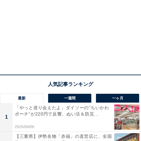
最新
一週間
一ヶ月
「やっと巡り会えたよ」ダイソーの“ちいかわ
ポーチ”が220円で反響。ぬい活＆防災...
1
2026/08/06
【三重県】伊勢名物「赤福」の直営店に、全国