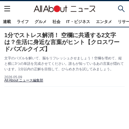
連載
ライフ
グルメ
社会
IT・ビジネス
エンタメ
リサ
1分でストレス解消！ 空欄に共通する2文字
は？生活に身近な言葉がヒント【クロスワー
ドパズルクイズ】
文字のパズルを解いて、脳をリフレッシュさせましょう！空欄を埋めて、縦
と横に3つの単語を完成させてください。誰もが知っているあの言葉が隠れて
います。1分以内の正解を目指して、ひらめき力を試してみましょう。
2026.05.09
All About ニュース編集部