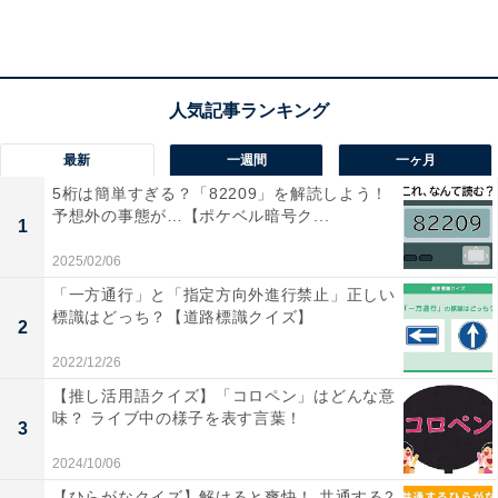
こちらもおすすめ
1分でストレス解消！ 空欄に共通する2文字は？
生活に身近な言葉がヒント【クロスワードパズ
ルクイズ】
最新
一週間
一ヶ月
5桁は簡単すぎる？「82209」を解読しよう！
予想外の事態が…【ポケベル暗号ク...
1
2025/02/06
「一方通行」と「指定方向外進行禁止」正しい
1
2
標識はどっち？【道路標識クイズ】
2
2022/12/26
【推し活用語クイズ】「コロペン」はどんな意
味？ ライブ中の様子を表す言葉！
3
2024/10/06
【ひらがなクイズ】解けると爽快！ 共通する2