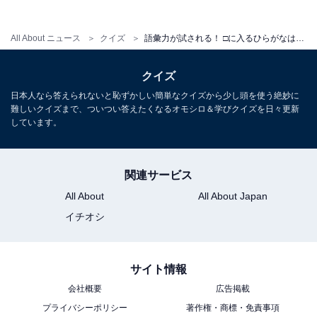
All About ニュース
クイズ
語彙力が試される！ □に入るひらがなは？ 空欄を埋めてパズルを完成させよう【クロスワードパズルクイズ】
クイズ
日本人なら答えられないと恥ずかしい簡単なクイズから少し頭を使う絶妙に
難しいクイズまで、ついつい答えたくなるオモシロ＆学びクイズを日々更新
しています。
関連サービス
All About
All About Japan
イチオシ
サイト情報
会社概要
広告掲載
プライバシーポリシー
著作権・商標・免責事項