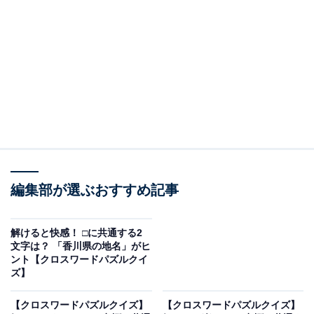
□に共通するひらがなは？
次の言葉に共通して入るひらがなを考えてみましょう。
・に □ き（縦の言葉）
・け □ こ □（横の言葉）
・お □ な（縦の言葉）
編集部が選ぶおすすめ記事
ヒント：左側の縦は「毎日の習慣」に関わる言葉です。
解けると快感！ □に共通する2
文字は？ 「香川県の地名」がヒ
あわせて読みたい
ント【クロスワードパズルクイ
ズ】
【クロスワードパズルクイズ】1分で正解で
きるかな？ 空欄に共通する2文字は？ 暮らし
の道具がヒント
【クロスワードパズルクイズ】
【クロスワードパズルクイズ】