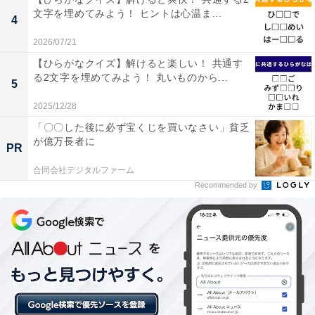
文字を埋めてみよう！ ヒントは心温ま...
4
2026/07/21
【ひらがなクイズ】解けると楽しい！ 共通す
る2文字を埋めてみよう！ 丸いものから...
5
2025/12/28
「〇〇した後に必ず宝くじを買いなさい」貧乏
が億万長者に
PR
合同会社デジタルファーム
Recommended by