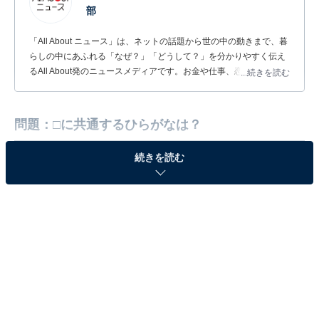
部
「All About ニュース」は、ネットの話題から世の中の動きまで、暮
らしの中にあふれる「なぜ？」「どうして？」を分かりやすく伝え
るAll About発のニュースメディアです。お金や仕事、恋愛、ITに関
...続きを読む
する疑問に対して専門家が分かりやすく回答するほか、エンタメ情
報やSNSで話題のトピックスを紹介しています。
問題：□に共通するひらがなは？
続きを読む