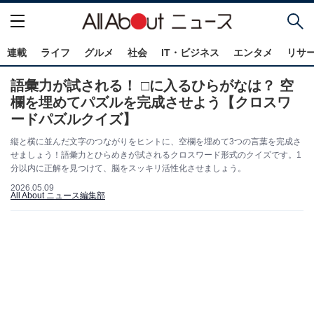
連載
ライフ
グルメ
社会
IT・ビジネス
エンタメ
リサ
語彙力が試される！ □に入るひらがなは？ 空
欄を埋めてパズルを完成させよう【クロスワ
ードパズルクイズ】
縦と横に並んだ文字のつながりをヒントに、空欄を埋めて3つの言葉を完成さ
せましょう！語彙力とひらめきが試されるクロスワード形式のクイズです。1
分以内に正解を見つけて、脳をスッキリ活性化させましょう。
2026.05.09
All About ニュース編集部