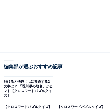
□に共通するひらがなは？
次の言葉に共通して入るひらがなを考えてみましょう。
・た □ こ（縦の言葉）
・す □ ど □（横の言葉）
・ほ □ き（縦の言葉）
編集部が選ぶおすすめ記事
ヒント：横の言葉は、暮らしを支える非常に重要な「イ
ンフラ」です。
解けると快感！ □に共通する2
文字は？ 「香川県の地名」がヒ
あわせて読みたい
ント【クロスワードパズルクイ
ズ】
【クロスワードパズルクイズ】解けると楽し
い！ 空欄に共通する2文字は？ 人気の和菓子
がヒント
【クロスワードパズルクイズ】
【クロスワードパズルクイズ】