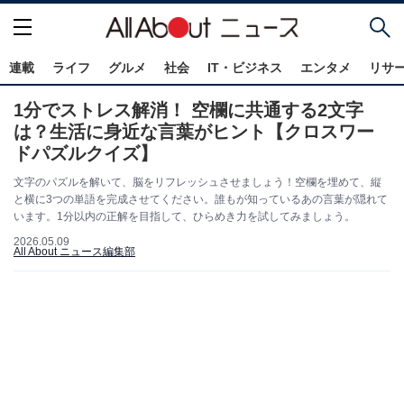
連載
ライフ
グルメ
社会
IT・ビジネス
エンタメ
リサ
1分でストレス解消！ 空欄に共通する2文字
は？生活に身近な言葉がヒント【クロスワー
ドパズルクイズ】
文字のパズルを解いて、脳をリフレッシュさせましょう！空欄を埋めて、縦
と横に3つの単語を完成させてください。誰もが知っているあの言葉が隠れて
います。1分以内の正解を目指して、ひらめき力を試してみましょう。
2026.05.09
All About ニュース編集部