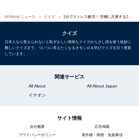
All About ニュース
クイズ
1分でストレス解消！ 空欄に共通する2文字は？生活に身近な言葉がヒント【クロスワードパズルクイズ】
クイズ
日本人なら答えられないと恥ずかしい簡単なクイズから少し頭を使う絶妙に
難しいクイズまで、ついつい答えたくなるオモシロ＆学びクイズを日々更新
しています。
関連サービス
All About
All About Japan
イチオシ
サイト情報
会社概要
広告掲載
プライバシーポリシー
著作権・商標・免責事項