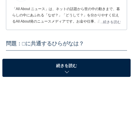
「All About ニュース」は、ネットの話題から世の中の動きまで、暮
らしの中にあふれる「なぜ？」「どうして？」を分かりやすく伝え
るAll About発のニュースメディアです。お金や仕事、恋愛、ITに関
...続きを読む
する疑問に対して専門家が分かりやすく回答するほか、エンタメ情
報やSNSで話題のトピックスを紹介しています。
問題：□に共通するひらがなは？
続きを読む