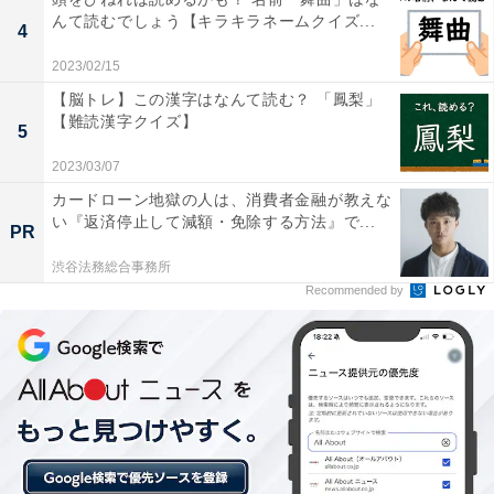
んて読むでしょう【キラキラネームクイズ...
4
2023/02/15
【脳トレ】この漢字はなんて読む？ 「鳳梨」
【難読漢字クイズ】
5
2023/03/07
カードローン地獄の人は、消費者金融が教えな
い『返済停止して減額・免除する方法』で...
PR
渋谷法務総合事務所
Recommended by