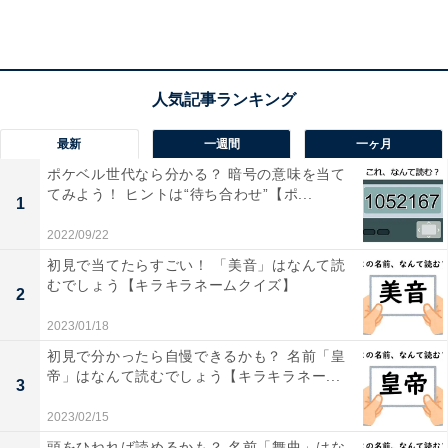
こちらもおすすめ
語彙力が試される！ □に入るひらがなは？ 空欄
を埋めてパズルを完成させよう【クロスワード
パズルクイズ】
最新
一週間
一ヶ月
ポケベル世代なら分かる？ 暗号の意味を当て
てみよう！ ヒントは“待ち合わせ”【ポ...
1
2022/09/22
初見で当てたらすごい！ 「美音」はなんて読
1
2
むでしょう【キラキラネームクイズ】
2
2023/01/18
初見で分かったら自慢できるかも？ 名前「皇
帝」はなんて読むでしょう【キラキラネー...
3
2023/02/15
頭をひねれば読めるかも？ 名前「舞曲」はな