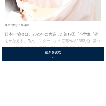
同率2位は「美容師」
日本FP協会は、2025年に実施した第19回「小学生『夢
をかなえる』作文コンクール」の応募作品1383点に基づ
いた「将来なりたい職業」の集計結果を発表しました。
続きを読む
今回は、そのうちの女子小学生697人の集計結果をラン
キング形式で紹介します！
＞10位までの全ランキング結果を見る
同率2位：美容師
2位は、昨年度の5位から順位を伸ばし、31票を集めてラ