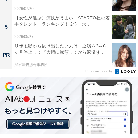
「All About ニュース」は、ネットの話題から世の中の動きまで、暮
らしの中にあふれる「なぜ？」「どうして？」を分かりやすく伝え
2026/07/20
るAll About発のニュースメディアです。お金や仕事、恋愛、ITに関
...続きを読む
【女性が選ぶ】演技がうまい「STARTO社の若
する疑問に対して専門家が分かりやすく回答するほか、エンタメ情
手タレント」ランキング！ 2位「永...
5
報やSNSで話題のトピックスを紹介しています。
2026/05/27
10位までの全ランキング結果を見
次ページ
リボ地獄から抜け出したい人は、返済を3～6
る
ヶ月停止して『大幅に減額してから返済す...
PR
渋谷法務総合事務所
Recommended by