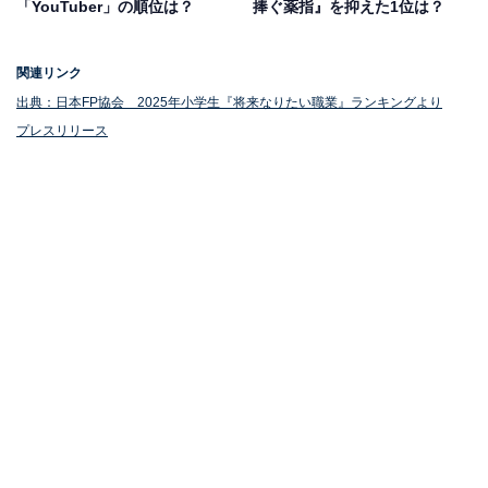
「YouTuber」の順位は？
捧ぐ薬指』を抑えた1位は？
同率2位：看護師
関連リンク
同じく2位は、昨年度の6位から大きく順位を上げた「看
出典：日本FP協会 2025年小学生『将来なりたい職業』ランキングより
プレスリリース
護師」でした。
作文コンクールを通じて、自分の将来の夢とそれに必要
なお金について考える機会が提供されています。