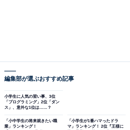
ンクインした「美容師」でした。
コンクールでは、作文とあわせて、夢の実現に向けた具
体的な計画書「ライフプランシート」を作成すること
で、目標に向かって進む大切さを学んでいるようです。
編集部が選ぶおすすめ記事
小学生に人気の習い事、3位
「プログラミング」2位「ダン
ス」、意外な1位は……？
「小中学生の将来就きたい職
「小学生が1番ハマったドラ
業」ランキング！
マ」ランキング！ 2位『王様に