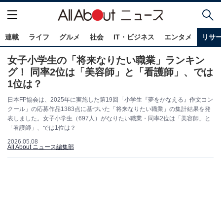
連載
ライフ
グルメ
社会
IT・ビジネス
エンタメ
リサ
女子小学生の「将来なりたい職業」ランキン
グ！ 同率2位は「美容師」と「看護師」、では
1位は？
日本FP協会は、2025年に実施した第19回「小学生『夢をかなえる』作文コン
クール」の応募作品1383点に基づいた「将来なりたい職業」の集計結果を発
表しました。女子小学生（697人）がなりたい職業・同率2位は「美容師」と
「看護師」、では1位は？
2026.05.08
All About ニュース編集部