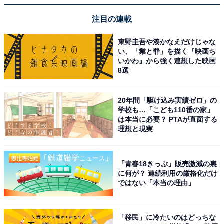
注目の連載
東野圭吾や湊かなえだけじゃな
こちらもおすすめ
い、「業と罪」を描く『映画ち
いかわ』から強く連想した映画
男子小学生の「将来なりたい職業」ランキン
8選
グ！ 2位は野球選手・監督など、では1位は？
20年間「駆け込み実績ゼロ」の
学校も…「こども110番の家」
は本当に必要？ PTAが直面する
理想と現実
「青春18きっぷ」販売激減の裏
1
2
に何が？ 連続利用の厳格化だけ
ではない「本当の理由」
「移民」に冷たいのはどっちな