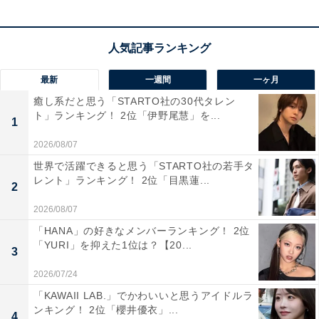
最新
一週間
一ヶ月
1位：保育士
癒し系だと思う「STARTO社の30代タレン
ト」ランキング！ 2位「伊野尾慧」を...
1
1位は、昨年度同様の「保育士」でした。
2026/08/07
世界で活躍できると思う「STARTO社の若手タ
女子児童の間で毎年変わらぬ高い人気を誇っています。
レント」ランキング！ 2位「目黒蓮...
2
多くの子供たちが憧れる職業であり、ライフプランを描
きながら夢の実現に向けた思いが作文にはつづられてい
2026/08/07
ます。
「HANA」の好きなメンバーランキング！ 2位
「YURI」を抑えた1位は？【20...
3
この記事の執筆者：
All About ニュース編集
2026/07/24
部
「KAWAII LAB.」でかわいいと思うアイドルラ
ンキング！ 2位「櫻井優衣」...
4