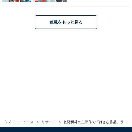
た。
連載をもっと見る
『小さな恋のうた』に関する商品をAmazonで見る
※回答者コメントは原文ママです
この記事の執筆者：
ゆるま 小林
元テレビ局スタッフ
長年に渡ってテレビ局でバラエティー番組、情報番組などを制作。
その後、フリーランスの編集・ライターに転身。芸能情報に精通
し、週刊誌、ネットニュースでテレビや芸能人に関するコラムなど
...続きを読む
を執筆。編集プロダクション「ゆるま」を立ち上げる。
All About ニュース
リサーチ
佐野勇斗の主演作で「好きな作品」ランキング！ 2位『ESCAPE それは誘拐のはずだった』、僅差の1位は？