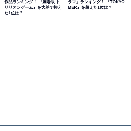
マ初主演となりました。
作品ランキング！ 『劇場版 ト
ラマ」ランキング！ 『TOKYO
リリオンゲーム』を大差で抑え
MER』を超えた1位は？
た1位は？
佐野さんが演じたのは、誘拐犯グループの1人・林田大
介。経済的に貧しい環境で育ち、特殊詐欺に関与した過
去がある青年です。誘拐犯ながら素朴でうそがつけない
正直な性格の林田を、佐野さんが繊細に演じ人気を集め
ました。
回答者からは、「元々の佐野勇斗の雰囲気とも似てい
て、胸キュンシーンが多かった」（20代女性／東京
都）、「不器用だけどやさしいところがキュンとくる作
品だった」（30代女性／沖縄県）、「内容もキュンキュ
ンするし佐野くんがかっこいいから」（30代女性／愛知
県）などの意見が寄せられました。
『ESCAPE それは誘拐のはずだった』に関する商品をAmazon
で見る