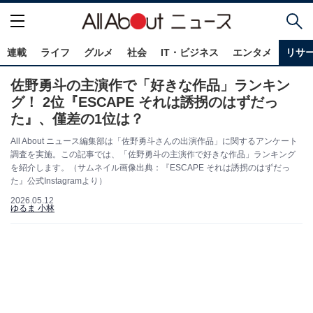
連載
ライフ
グルメ
社会
IT・ビジネス
エンタメ
リサ
佐野勇斗の主演作で「好きな作品」ランキン
グ！ 2位『ESCAPE それは誘拐のはずだっ
た』、僅差の1位は？
All About ニュース編集部は「佐野勇斗さんの出演作品」に関するアンケート
調査を実施。この記事では、「佐野勇斗の主演作で好きな作品」ランキング
を紹介します。（サムネイル画像出典：『ESCAPE それは誘拐のはずだっ
た』公式Instagramより）
2026.05.12
ゆるま 小林