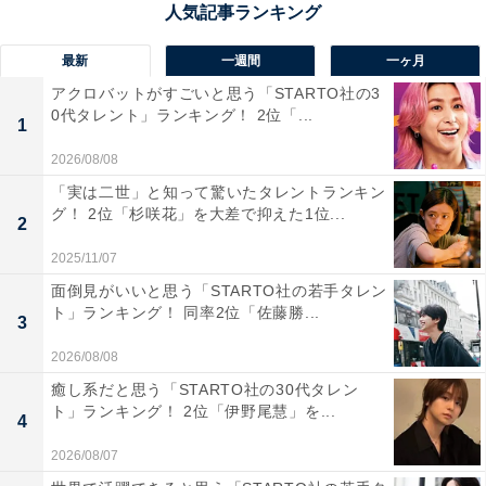
最新
一週間
一ヶ月
アクロバットがすごいと思う「STARTO社の3
0代タレント」ランキング！ 2位「...
1
2026/08/08
「実は二世」と知って驚いたタレントランキン
グ！ 2位「杉咲花」を大差で抑えた1位...
2
2025/11/07
面倒見がいいと思う「STARTO社の若手タレン
ト」ランキング！ 同率2位「佐藤勝...
3
2026/08/08
1位：『小さな恋のうた』（真栄城亮多）／85票
癒し系だと思う「STARTO社の30代タレン
ト」ランキング！ 2位「伊野尾慧」を...
4
2026/08/07