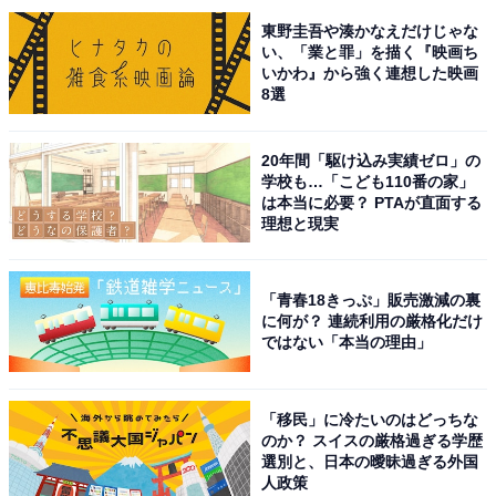
1位は、2019年に公開した映画『小さな恋のうた』で
東野圭吾や湊かなえだけじゃな
い、「業と罪」を描く『映画ち
す。MONGOL800の名曲をもとに作られた映画で、沖縄
いかわ』から強く連想した映画
の小さな町を舞台に、高校生バンドのメンバーたちが夢
8選
に向かっていく姿を描いた作品です。
20年間「駆け込み実績ゼロ」の
学校も…「こども110番の家」
佐野さんが演じたのは、お調子者だが明るく憎めない真
は本当に必要？ PTAが直面する
栄城亮多。佐野さんにピッタリな爽やかな主人公で、映
理想と現実
画も大きな話題を集めました。半年間に及ぶ練習を行っ
た楽器演奏も披露され、泣ける青春映画としていまでも
「青春18きっぷ」販売激減の裏
人気です。
に何が？ 連続利用の厳格化だけ
ではない「本当の理由」
回答者からは、「佐野さんの歌声が力強くて、心に響き
ました」（40代女性／兵庫県）、「高校生バンドの雰囲
「移民」に冷たいのはどっちな
気がとても良かった」（60代女性／静岡県）、「青春の
のか？ スイスの厳格過ぎる学歴
選別と、日本の曖昧過ぎる外国
切なさと温かさが伝わる、心に残る主演作だと思いま
人政策
す」（50代男性／青森県）などの意見が寄せられまし