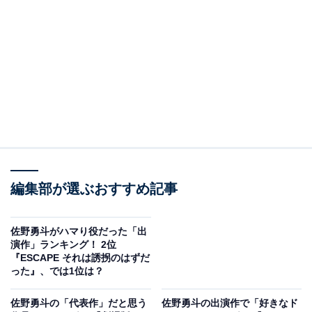
View this post on Instagram
編集部が選ぶおすすめ記事
佐野勇斗がハマり役だった「出
演作」ランキング！ 2位
2位は、2025年に放送したドラマ『ESCAPE それは誘拐
『ESCAPE それは誘拐のはずだ
った』、では1位は？
のはずだった』（日本テレビ系）です。桜田ひよりさん
とダブル主演となった作品で、共に民放キー局GP帯ドラ
佐野勇斗の「代表作」だと思う
佐野勇斗の出演作で「好きなド