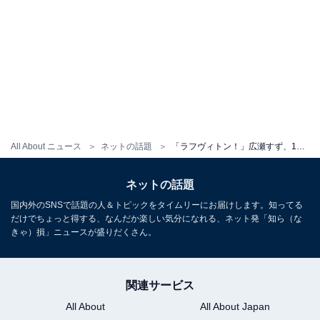
All About ニュース
ネットの話題
「ラフヴィトン！」広瀬すず、1カ月以上ぶりにインスタ更新！ ラフな着こなしに「間違いなく日本一美人」
ネットの話題
国内外のSNSで話題の人＆トピックをタイムリーにお届けします。知ってる
だけでちょっと得する、なんだか楽しい気分になれる、ネット発「知ら（な
きゃ）損」ニュースが盛りだくさん。
関連サービス
All About
All About Japan