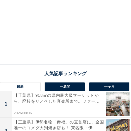
最新
一週間
一ヶ月
【千葉県】918㎡の県内最大級マーケットか
ら、廃校をリノベした直売所まで。ファー...
1
2026/08/06
【三重県】伊勢名物「赤福」の直営店に、全国
唯一のコメダ大判焼き店も！ 東名阪・伊...
2