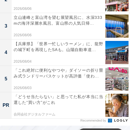
2026/08/06
立山連峰と富山湾を望む展望風呂に、水深333
mの海洋深層水風呂。富山県の人気日帰...
3
2026/08/06
【兵庫県】「世界一忙しいラーメン」に、龍野
の城下町を再現したSAも。山陽自動車道...
4
2026/08/04
「これ絶対に便利なやつや」ダイソーの折り畳
み式ランドリーバスケットが高評価「使わ...
5
2026/08/03
「どうせ当たらない」と思ってた私が本当に当
選した“買い方”がこれ
PR
合同会社デジタルファーム
Recommended by