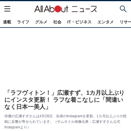
連載
ライフ
グルメ
社会
IT・ビジネス
エンタメ
リサ
「ラフヴィトン！」広瀬すず、1カ月以上ぶり
にインスタ更新！ ラフな着こなしに「間違い
なく日本一美人」
俳優の広瀬すずさんは4月28日、自身のInstagramを更新。1カ月以上ぶりの投
稿に反響が寄せられています。（サムネイル画像出典：広瀬すずさん公式
Instagramより）